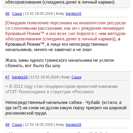
обескровливания (спиздинга денег в личный карман).
#6
Cаша
| 12:42 18.05.2026 | Кому:
baraka16
[Ожидаем появление персонажа на иноагентских ресурсах
со слезливыми рассказами, как он с рождения ненавидел
Кровавый Режим™ и изо всех сил боролся с ним методом
обескровливания (спиздинга денег в личный карман)]
, а
Кровавый Режим™, в лице его непосредственных
начальников, ничего не замечал и не знал
Жаль замы одного тувинского начальника не успели
сбежать, вот было бы шоу
#7
baraka16
| 12:51 18.05.2026 | Кому:
Cаша
> В 2012 году стал гендиректором проектной компании
«ПЭТ-Технолоджи» в структуре «Роснано»
Непосредственный начальник сабжа - Чубайс (кстати, а
где он?) ни сном ни духом какую гюрзу пригрел на широкой
роснановской груди.
#8
Cаша
| 12:54 18.05.2026 | Кому:
baraka16