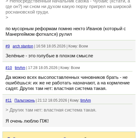
> Непосредственный начальник сабжа - Чубайс (кстати, а
где он?) ни сном ни духом какую гюрзу пригрел на широкой
роснановской груди.
>
по мусорным реформам помню некто Иванов (который с
Манергеймом фоткался) рулил
#9
arch stanton
| 16:58 18.05.2026 | Кому: Всем
Зелёные - это голубые в плохом смысле
#10
timAm
| 17:28 18.05.2026 | Кому: Всем
Да можно всех высопоставленных чиновников брать - не
ошибёшься: их же не работать назначают, а на кормление
садят. Других там нет: властная система такая.
#11
Пальтоконь
| 21:12 18.05.2026 | Кому:
timAm
> Других там нет: властная система такая.
Я очень люблю ПЖ!