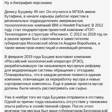
Ну и биография персонажа:
Денису Буцаеву 49 лет. Он отучился в МГЮА имени
Кутафина, в начале карьеры работал юристом в
региональных подразделениях американских
технологических компаний IBM и Hewlett Packard. В 2012
году стал гендиректором проектной компании «ПЭТ-
Технолоджи» в структуре «Роснано». С 2012 по 2018 год он
в разное время был советником и заместителем
губернатора Московской области Андрея Воробьева, а
также министром инвестиций и инноваций региона.
В феврале 2019 года Буцаев возглавил компанию
«Российский экологический оператор» (РЭО),
разрабатывавшую так называемую мусорную реформу
для модернизации системы обращения с отходами.
Планировалось, что в каждом регионе появится единая
компания, отвечающая за переработку мусора и новые
сортировочные комплексы. Еще в рамках проекта мусор
должны были начать рассматривать как сырье.
Уже в ноябре того же года Буцаева отправили в отставку.
Одной из причин тогда называлось отсутствие у чиновника
опыта работы в хозяйственной сфере. После этого
мужчина три месяца был вице-губернатором Белгородской