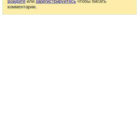
Войдите
или
зарегистрируйтесь
чтобы писать
комментарии.