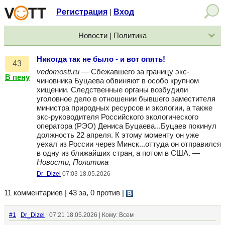
Регистрация
Вход
|
Новости | Политика
Никогда так не было - и вот опять!
43
vedomosti.ru
— Сбежавшего за границу экс-
В пену
чиновника Буцаева обвиняют в особо крупном
хищении. Следственные органы возбудили
уголовное дело в отношении бывшего заместителя
министра природных ресурсов и экологии, а также
экс-руководителя Российского экологического
оператора (РЭО) Дениса Буцаева...Буцаев покинул
должность 22 апреля. К этому моменту он уже
уехал из России через Минск...оттуда он отправился
в одну из ближайших стран, а потом в США. —
Новости, Политика
Dr_Dizel
07:03 18.05.2026
11 комментариев | 43 за, 0 против
|
#1
Dr_Dizel
| 07:21 18.05.2026 | Кому: Всем