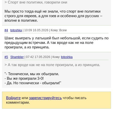
> Спорт вне политики, говорили они
Мы просто тогда ещё не знали, что спорт вне политики
строго для евреев, а для гоев и особенно для русских –
вполне в политике.
#4
totoshka
| 10:09 16.05.2026 | Кому: Всем
Шанс выиграть у латышей был небольшой, если судить по
предыдущим встречам. А так вроде как не на поле
проиграли, а из принципа.
#5
Shambler
| 07:42 17.05.2026 | Кому:
totoshka
> А так вроде как не на поле проиграли, а из принципа.
"- Технически, мы их обыграли.
- Вы же проиграли 3-0!
- Да. Но технически - обыграли!"
Войдите
или
зарегистрируйтесь
чтобы писать
комментарии.