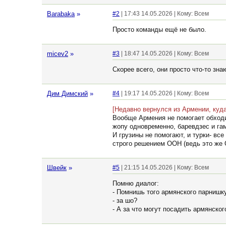
Barabaka
»
#2
| 17:43 14.05.2026 | Кому: Всем
Просто команды ещё не было.
micev2
»
#3
| 18:47 14.05.2026 | Кому: Всем
Скорее всего, они просто что-то зна
Дим Димский
»
#4
| 19:17 14.05.2026 | Кому: Всем
[Недавно вернулся из Армении, куда
Вообще Армения не помогает обходит
жопу одновременно, баревдзес и гам
И грузины не помогают, и турки- вс
строго решением ООН (ведь это же 
Швейк
»
#5
| 21:15 14.05.2026 | Кому: Всем
Помню диалог:
- Помнишь того армянского парнишк
- за шо?
- А за что могут посадить армянско