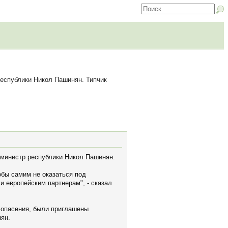
еспублики Никол Пашинян. Типчик
-министр республики Никол Пашинян.
обы самим не оказаться под
и европейским партнерам", - сказал
и опасения, были приглашены
нян.