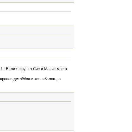
!! Если я вру- то Сис и Масис мне в
арасов,детоёбов и каннибалов , а