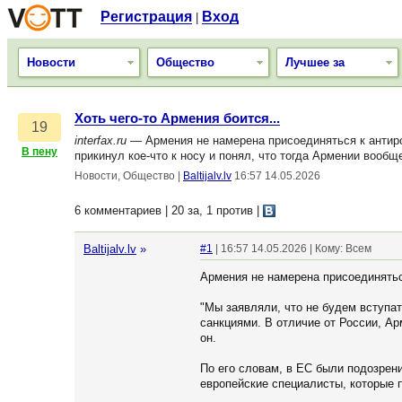
Регистрация
Вход
|
Новости
Общество
Лучшее за
Хоть чего-то Армения боится...
19
interfax.ru
— Армения не намерена присоединяться к антир
В пену
прикинул кое-что к носу и понял, что тогда Армении вообщ
Новости, Общество
|
Baltijalv.lv
16:57 14.05.2026
6 комментариев | 20 за, 1 против
|
Baltijalv.lv
»
#1
| 16:57 14.05.2026 | Кому: Всем
Армения не намерена присоединятьс
"Мы заявляли, что не будем вступа
санкциями. В отличие от России, Ар
он.
По его словам, в ЕС были подозрени
европейские специалисты, которые п