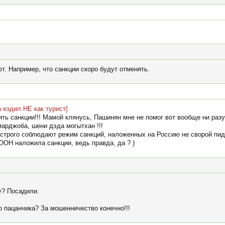
ют. Например, что санкции скоро будут отменять.
 ездил НЕ как турист]
ь санкции!!! Мамой клянусь, Пашинян мне не помог вот вообще ни разу !
арджоба, шени дэда могытхан !!!
е строго соблюдают режим санкций, наложенных на Россию не сворой пид
ООН наложила санкции, ведь правда, да ? )
у? Посадили.
го пацанчика? За мошенничество конечно!!!