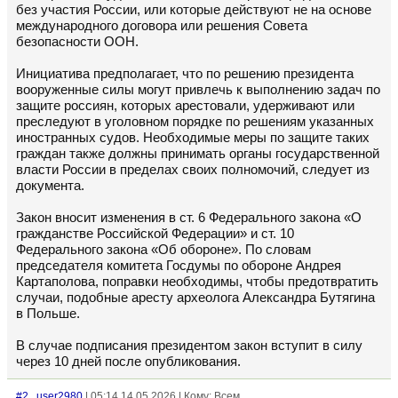
без участия России, или которые действуют не на основе
международного договора или решения Совета
безопасности ООН.
Инициатива предполагает, что по решению президента
вооруженные силы могут привлечь к выполнению задач по
защите россиян, которых арестовали, удерживают или
преследуют в уголовном порядке по решениям указанных
иностранных судов. Необходимые меры по защите таких
граждан также должны принимать органы государственной
власти России в пределах своих полномочий, следует из
документа.
Закон вносит изменения в ст. 6 Федерального закона «О
гражданстве Российской Федерации» и ст. 10
Федерального закона «Об обороне». По словам
председателя комитета Госдумы по обороне Андрея
Картаполова, поправки необходимы, чтобы предотвратить
случаи, подобные аресту археолога Александра Бутягина
в Польше.
В случае подписания президентом закон вступит в силу
через 10 дней после опубликования.
#2
user2980
| 05:14 14.05.2026 | Кому: Всем