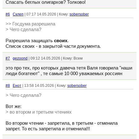
Спасать беглых олигархов? Толково!
#6
Склеп
| 07:17 14.05.2026 | Кому:
sobersober
>> Госдума разрешила
> Чего сделала?
Разрешила защищать
своих
.
Список своих - в закрытой части документа.
#7
gezoond
| 09:12 14.05.2026 | Кому: Всем
это про тех, про которых давеча тетя Валя говорила "наши
люди богатеют" , те самые 10 000 уважаемых россиян
#8
Енот
| 13:58 14.05.2026 | Кому:
sobersober
> Чего сделала?
Вот же:
> во втором и третьем чтениях
Во втором чтении - запретила, в третьем - отменила
запрет. То есть запретила и отменила!!!