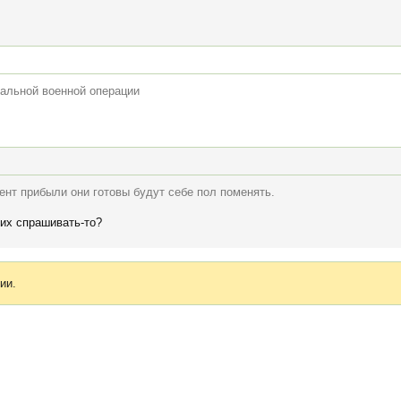
иальной военной операции
цент прибыли они готовы будут себе пол поменять.
них спрашивать-то?
ии.