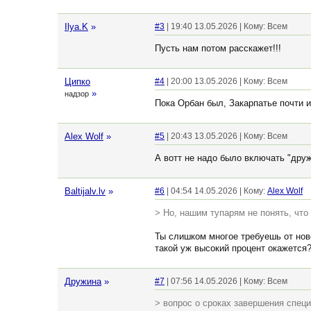
Ilya.K
»
#3
| 19:40 13.05.2026 | Кому: Всем
Пусть нам потом расскажет!!!
Ципко
#4
| 20:00 13.05.2026 | Кому: Всем
»
надзор
Пока Орбан был, Закарпатье почти и
Alex Wolf
»
#5
| 20:43 13.05.2026 | Кому: Всем
А вотт не надо было включать "друж
Baltijalv.lv
»
#6
| 04:54 14.05.2026 | Кому:
Alex Wolf
> Но, нашим тупарям не понять, что 
Ты слишком многое требуешь от ново
такой уж высокий процент окажется?
Дружина
»
#7
| 07:56 14.05.2026 | Кому: Всем
> вопрос о сроках завершения спец