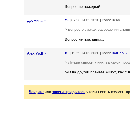
Вопрос не празднай...
Дружина
»
#8
| 07:56 14.05.2026 | Кому: Всем
> вопрос о сроках завершения спец
Вопрос не праздный...
Alex Wolf
»
#9
| 19:29 14.05.2026 | Кому:
Baltijalv.lv
> Лучше спроси у них, за какой про
они на другой планете живут, как с 
Войдите
или
зарегистрируйтесь
чтобы писать комментар