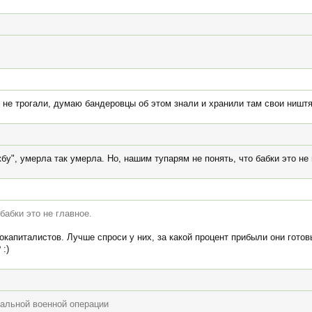
 не трогали, думаю бандеровцы об этом знали и хранили там свои ништя
бу", умерла так умерла. Но, нашим тупарям не понять, что бабки это не 
бабки это не главное.
капиталистов. Лучше спроси у них, за какой процент прибыли они готов
 :)
иальной военной операции