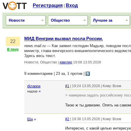
Регистрация
Вход
|
Новости
Общество
Лучшее за
МИД Венгрии вызвал посла России.
22
news.mail.ru
— Как заявил господин Мадьяр, поводом послу
В пену
министр, глава венгерского внешнеполитического ведомст
Здесь весь текст.
Новости, Общество
|
ювелир
19:08 13.05.2026
9 комментариев | 23 за, 1 против
|
dizappa
#1
| 19:24 13.05.2026 | Кому: Всем
»
надзор
> намерена задать российскому пос
Твою ж ты дивизию. Опять на самом
Ща
»
#2
| 19:38 13.05.2026 | Кому: Всем
Интересно, с какой целью интересу