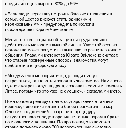
среди литовцев вырос с 30% до 56%.
«Если люди перестанут строить близкие отношения и
семьи, общество рискует стать одиноким и
изолированным», - предупредила психолог и
психотерапевт Юрате Чинчикайте.
Министерство социальной защиты и труда решило
действовать методами «мягкой силы». Уже этой осенью
ведомство может запустить кампанию по развитию живого
общения. Глава министерства Юрате Зайлскене считает,
что старые проверенные способы знакомства могут
сработать и в цифровую эпоху.
«Мы думаем о мероприятиях, где люди смогут
встречаться, танцевать и заводить знакомства. Нам снова
нужно смотреть друг на друга, создавать семьи и помогать
Литве, потому что это уже не смешно», - сказала министр.
Пока соцсети реагируют на «государственные танцы»
иронией, чиновники готовят и более прагматичные меры.
Одно из предложений - разрешить процедуру
искусственного оплодотворения не только парам в браке,
но и одиноким женщинам. По прогнозам, это поможет
стране получать около 700 новорожденных ежегодно.