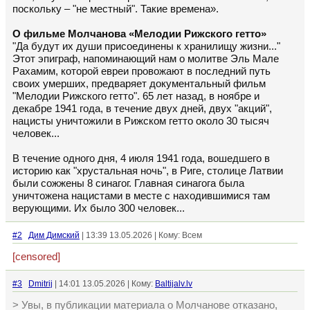
поскольку – "не местный". Такие времена».
О фильме Молчанова «Мелодии Рижского гетто»
"Да будут их души присоединены к хранилищу жизни..."
Этот эпиграф, напоминающий нам о молитве Эль Мале
Рахамим, которой евреи провожают в последний путь
своих умерших, предваряет документальный фильм
"Мелодии Рижского гетто". 65 лет назад, в ноябре и
декабре 1941 года, в течение двух дней, двух "акций",
нацисты уничтожили в Рижском гетто около 30 тысяч
человек...
В течение одного дня, 4 июля 1941 года, вошедшего в
историю как "хрустальная ночь", в Риге, столице Латвии
были сожжены 8 синагог. Главная синагога была
уничтожена нацистами в месте с находившимися там
верующими. Их было 300 человек...
#2
Дим Димский
| 13:39 13.05.2026 | Кому: Всем
[censored]
#3
Dmitrij
| 14:01 13.05.2026 | Кому:
Baltijalv.lv
> Увы, в публикации материала о Молчанове отказано,