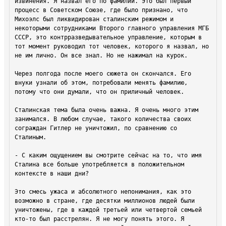
извинения. Я назвал его по фамилии. Это был первый 
процесс в Советском Союзе, где было признано, что 
Михоэлс был ликвидирован сталинским режимом и 
некоторыми сотрудниками Второго главного управления МГБ 
СССР, это контрразведывательное управление, которым в 
тот момент руководил тот человек, которого я назвал, но 
не им лично. Он все знал. Но не нажимал на курок.

Через полгода после моего сюжета он скончался. Его 
внуки узнали об этом, потребовали менять фамилию, 
потому что они думали, что он приличный человек.

Сталинская тема была очень важна. Я очень много этим 
занимался. В любом случае, такого количества своих 
сограждан Гитлер не уничтожил, по сравнению со 
Сталиным.

- С каким ощущением вы смотрите сейчас на то, что имя 
Сталина все больше употребляется в положительном 
контексте в наши дни?

Это смесь ужаса и абсолютного непонимания, как это 
возможно в стране, где десятки миллионов людей были 
уничтожены, где в каждой третьей или четвертой семьей 
кто-то был расстрелян. Я не могу понять этого. Я 