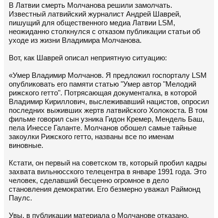
В Латвии смерть Молчанова решили замолчать.
Известный латвийский журналист Андрей Шаврей,
пишущий для общественного медиа Латвии LSM,
неожиданно столкнулся с отказом публикации статьи об
уходе из жизни Владимира Молчанова.
Вот, как Шаврей описал неприятную ситуацию:
«Умер Владимир Молчанов. Я предложил госпорталу LSM
опубликовать его памяти статью "Умер автор "Мелодий
рижского гетто". Потрясающая документалка, в которой
Владимир Кириллович, выслеживавший нацистов, опросил
последних выживших жертв латвийского Холокоста. В том
фильме говорил сын узника Гидон Кремер, Мендель Баш,
пела Инессе Галанте. Молчанов обошел самые тайные
закоулки Рижского гетто, названы все по именам
виновные.
Кстати, он первый на советском тв, который пробил кадры
захвата вильнюсского телецентра в январе 1991 года. Это
человек, сделавший бесценно огромное в дело
становления демократии. Его безмерно уважал Раймонд
Паулс.
Увы, в публикации материала о Молчанове отказано,