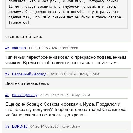
поклялся, что и моя дочь, и мой внук, которому сейчас 
12 лет, будут воспитаны в глубокой ненависти к этому 
режиму. Они должны знать, кто погубил эту страну, кто 
[censored]
стекловатой таки.
#6
volkman
| 17:03 13.05.2026 | Кому: Всем
Типичный перестроечний козел с прекрасно подвешенным
языком. Время все обнажило и расставило по местам.
#7
Беспечный Лесовод
| 19:20 13.05.2026 | Кому: Всем
Знатный говнюк был.
#8
erofeeff.genady
| 21:39 13.05.2026 | Кому: Всем
Еще один борец с Совком и совками. Иуда. Продался и
что по факту получил? Творец от слова тварь! Сколько же
их было, сколько осталось - до хрена....
#9
LORD-13
| 04:26 14.05.2026 | Кому: Всем