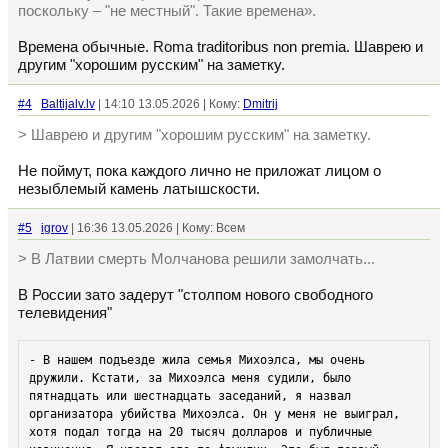
поскольку – "не местный". Такие времена».
Времена обычные. Roma traditoribus non premia. Шаврею и
другим "хорошим русским" на заметку.
#4
Baltijalv.lv
| 14:10 13.05.2026 | Кому:
Dmitrij
> Шаврею и другим "хорошим русским" на заметку.
Не поймут, пока каждого лично не приложат лицом о
незыблемый камень латышскости.
#5
igrov
| 16:36 13.05.2026 | Кому: Всем
> В Латвии смерть Молчанова решили замолчать...
В России зато задерут "столпом нового свободного
телевидения"
- В нашем подъезде жила семья Михоэлса, мы очень 
дружили. Кстати, за Михоэлса меня судили, было 
пятнадцать или шестнадцать заседаний, я назвал 
организатора убийства Михоэлса. Он у меня не выиграл, 
хотя подал тогда на 20 тысяч долларов и публичные 