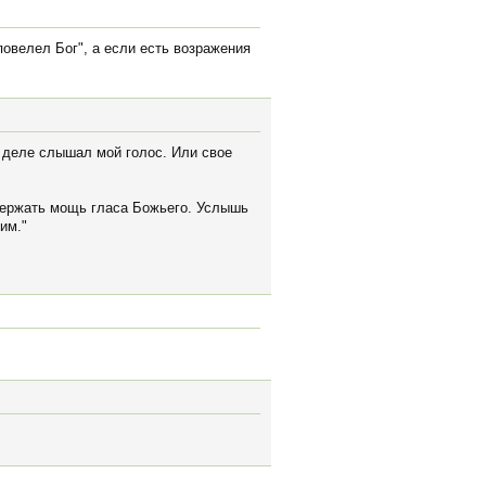
повелел Бог", а если есть возражения
м деле слышал мой голос. Или свое
ыдержать мощь гласа Божьего. Услышь
им."