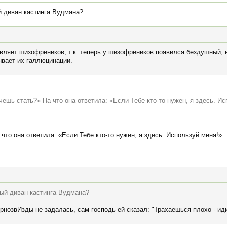
й диван кастинга Вудмана?
ляет шизофреников, т.к. теперь у шизофреников появился бездушный, н
ывает их галлюцинации.
чешь стать?» На что она ответила: «Если Тебе кто-то нужен, я здесь. Ис
что она ответила: «Если Тебе кто-то нужен, я здесь. Используй меня!».
ный диван кастинга Вудмана?
рнозвИзды не задалась, сам господь ей сказал: "Трахаешься плохо - ид