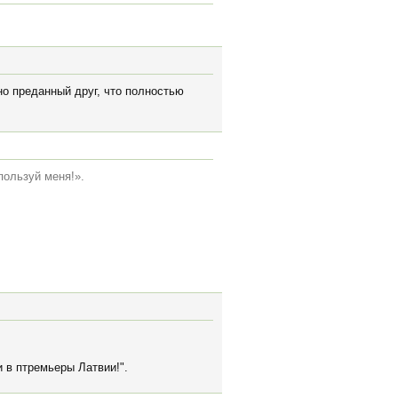
о преданный друг, что полностью
пользуй меня!».
и в птремьеры Латвии!".