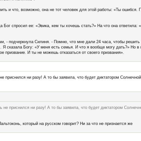
ить и что, возможно, она не тот человек для этой работы: «Ты ошибся. 
а Бог спросил ее: «Эвика, кем ты хочешь стать?» На что она ответила: «
, - подчеркнула Силиня. - Помню, что мне дали 24 часа, чтобы решить 
 Я сказала Богу: «У меня есть семья. И что я вообще могу дать?» Но в
ое призвание. И ты не можешь отказаться от своего призвания».
 не приснился ни разу! А то бы заявила, что будет диктатором Солнечн
нь не приснился ни разу! А то бы заявила, что будет диктатором Солнеч
льтоконь, который на русском говорит? Ни за что не признается же