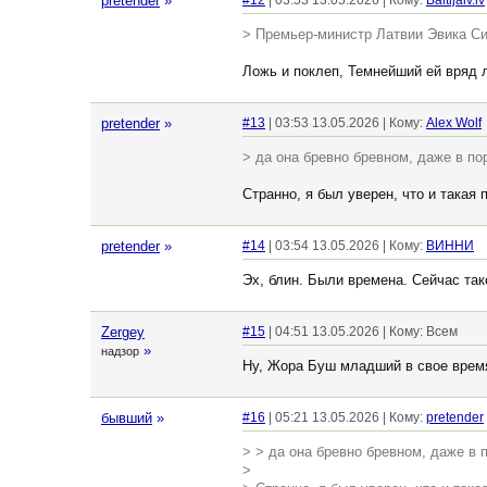
pretender
»
#12
| 03:53 13.05.2026 | Кому:
Baltijalv.lv
> Премьер-министр Латвии Эвика Си
Ложь и поклеп, Темнейший ей вряд л
pretender
»
#13
| 03:53 13.05.2026 | Кому:
Alex Wolf
> да она бревно бревном, даже в по
Странно, я был уверен, что и такая 
pretender
»
#14
| 03:54 13.05.2026 | Кому:
ВИННИ
Эх, блин. Были времена. Сейчас так
Zergey
#15
| 04:51 13.05.2026 | Кому: Всем
»
надзор
Ну, Жора Буш младший в свое время 
бывший
»
#16
| 05:21 13.05.2026 | Кому:
pretender
> > да она бревно бревном, даже в 
>