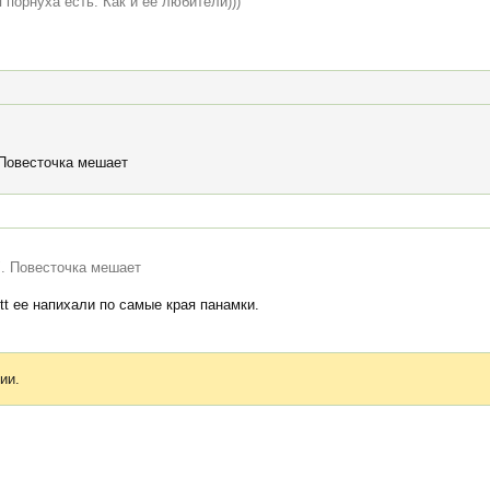
я порнуха есть. Как и ее любители)))
 Повесточка мешает
". Повесточка мешает
t ее напихали по самые края панамки.
ии.