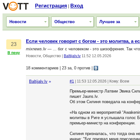
Регистрация
Вход
|
Новости
Общество
Лучшее за
Если человек говорит с богом - это молитва, а ес
23
mixnews.lv
— ... бог с человеком - это шизофрения. Так чт
В пену
Новости, Общество
|
Baltijalv.lv
11:52 12.05.2026
18 комментариев | 23 за, 0 против
|
Baltijalv.lv
»
#1
| 11:53 12.05.2026 | Кому: Всем
Премьер-министр Латвии Эвика Сили
пишет Jauns.lv.
Об этом Силиня поведала на конфе
«На одном из мероприятий “Awakeni
молитвы в Риге я услышала голос Бо
премьер-министр на конференции.
Силиня призналась, что тогда она не
иначе: "Бог призвал меня присоедин