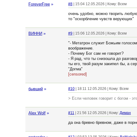
ForeverFree
»
#8
| 15:04 12.05.2026 | Кому: Всем
очень удобно, можно творить любую 
то "оскорбление чувств верующих"
ВИННИ
»
#9
| 15:06 12.05.2026 | Кому: Всем
"- Метатрон служит Божьим голосом
воображение.
- Почему Бог сам не говорит?
- Я рад, что ты снизошла до разго
ты его, твой разум закипел бы, а с
"Догма"
[censored]
бывший
»
#10
| 18:11 12.05.2026 | Кому: Всем
> Если человек говорит с богом - э
Alex Wolf
»
#11
| 21:56 12.05.2026 | Кому:
Диман
да она бревно бревном, даже в порн