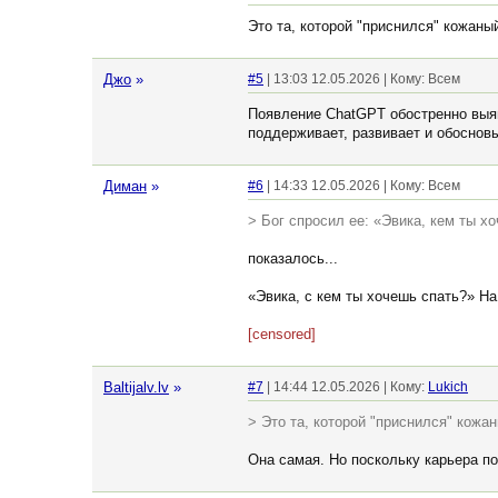
Это та, которой "приснился" кожаны
Джо
»
#5
| 13:03 12.05.2026 | Кому: Всем
Появление ChatGPT обостренно выяв
поддерживает, развивает и обоснов
Диман
»
#6
| 14:33 12.05.2026 | Кому: Всем
> Бог спросил ее: «Эвика, кем ты хо
показалось...
«Эвика, с кем ты хочешь спать?» На 
[censored]
Baltijalv.lv
»
#7
| 14:44 12.05.2026 | Кому:
Lukich
> Это та, которой "приснился" кожа
Она самая. Но поскольку карьера по