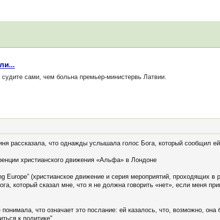
ли...
о судите сами, чем больна премьер-министервь Латвии.
ня рассказала, что однажды услышала голос Бога, который сообщил ей,
ренции христианского движения «Альфа» в Лондоне
ng Europe” (христианское движение и серия мероприятий, проходящих в 
га, который сказал мне, что я не должна говорить «нет», если меня при
 понимала, что означает это послание: ей казалось, что, возможно, она
иться к политике".