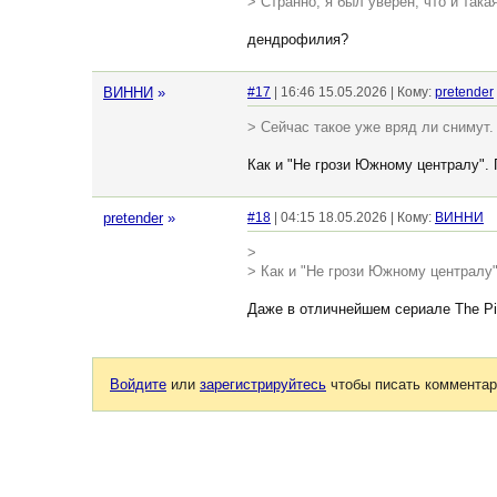
> Странно, я был уверен, что и така
дендрофилия?
ВИННИ
»
#17
| 16:46 15.05.2026 | Кому:
pretender
> Сейчас такое уже вряд ли снимут.
Как и "Не грози Южному централу".
pretender
»
#18
| 04:15 18.05.2026 | Кому:
ВИННИ
>
> Как и "Не грози Южному централу
Даже в отличнейшем сериале The Pit
Войдите
или
зарегистрируйтесь
чтобы писать комментар