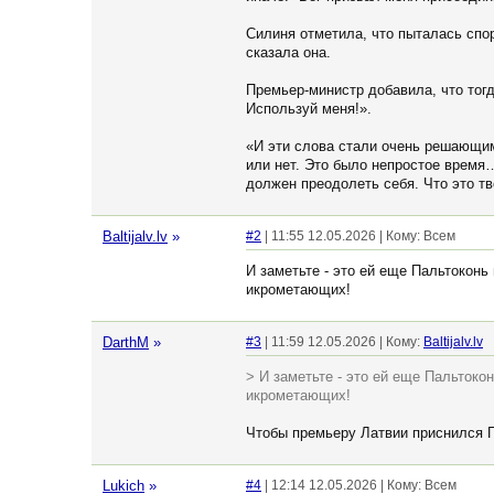
Силиня отметила, что пыталась спор
сказала она.
Премьер-министр добавила, что тогд
Используй меня!».
«И эти слова стали очень решающими
или нет. Это было непростое время…
должен преодолеть себя. Что это тв
Baltijalv.lv
»
#2
| 11:55 12.05.2026 | Кому: Всем
И заметьте - это ей еще Пальтоконь
икрометающих!
DarthM
»
#3
| 11:59 12.05.2026 | Кому:
Baltijalv.lv
> И заметьте - это ей еще Пальтоко
икрометающих!
Чтобы премьеру Латвии приснился Па
Lukich
»
#4
| 12:14 12.05.2026 | Кому: Всем