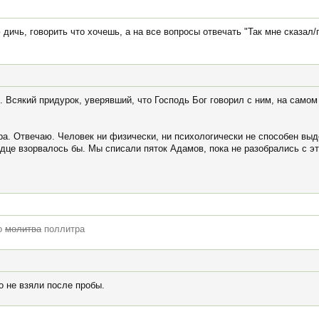
дичь, говорить что хочешь, а на все вопросы отвечать "Так мне сказал/
. Всякий придурок, уверявший, что Господь Бог говорил с ним, на само
вора. Отвечаю. Человек ни физически, ни психологически не способен в
ердце взорвалось бы. Мы списали пяток Адамов, пока не разобрались с эт
то
молитва
поллитра
о не взяли после пробы.