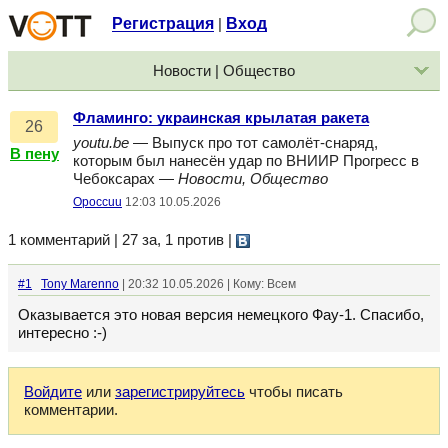
Регистрация
Вход
|
Новости | Общество
Фламинго: украинская крылатая ракета
26
youtu.be
— Выпуск про тот самолёт-снаряд,
В пену
которым был нанесён удар по ВНИИР Прогресс в
Чебоксарах —
Новости, Общество
Opoccuu
12:03 10.05.2026
1 комментарий | 27 за, 1 против
|
#1
Tony Marenno
| 20:32 10.05.2026 | Кому: Всем
Оказывается это новая версия немецкого Фау-1. Спасибо,
интересно :⁠-⁠)
Войдите
или
зарегистрируйтесь
чтобы писать
комментарии.