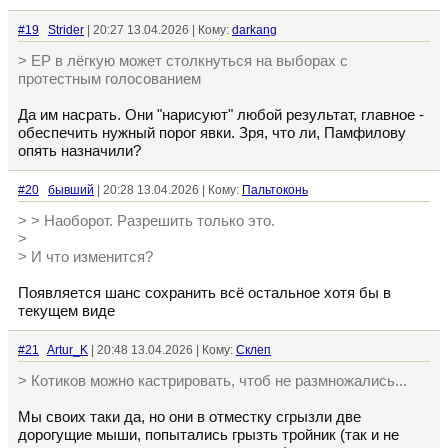
#19
Strider
| 20:27 13.04.2026 | Кому:
darkang
> ЕР в лёгкую может столкнуться на выборах с
протестным голосованием
Да им насрать. Они "нарисуют" любой результат, главное -
обеспечить нужный порог явки. Зря, что ли, Памфилову
опять назначили?
#20
бывший
| 20:28 13.04.2026 | Кому:
Пальтоконь
> > Наоборот. Разрешить только это.
>
> И что изменится?
Появляется шанс сохранить всё остальное хотя бы в
текущем виде
#21
Artur_K
| 20:48 13.04.2026 | Кому:
Склеп
> Котиков можно кастрировать, чтоб не размножались...
Мы своих таки да, но они в отместку сгрызли две
дорогущие мыши, попытались грызть тройник (так и не