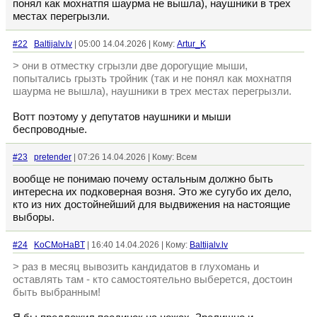
понял как мохнатпя шаурма не вышла), наушники в трех
местах перегрызли.
#22
Baltijalv.lv
| 05:00 14.04.2026 | Кому:
Artur_K
> они в отместку сгрызли две дорогущие мыши,
попытались грызть тройник (так и не понял как мохнатпя
шаурма не вышла), наушники в трех местах перегрызли.
Вотт поэтому у депутатов наушники и мыши
беспроводные.
#23
pretender
| 07:26 14.04.2026 | Кому: Всем
вообще не понимаю почему остальным должно быть
интересна их подковерная возня. Это же сугубо их дело,
кто из них достойнейший для выдвижения на настоящие
выборы.
#24
KoCMoHaBT
| 16:40 14.04.2026 | Кому:
Baltijalv.lv
> раз в месяц вывозить кандидатов в глухомань и
оставлять там - кто самостоятельно выберется, достоин
быть выбранным!