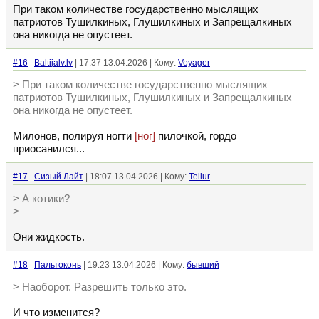
При таком количестве государственно мыслящих
патриотов Тушилкиных, Глушилкиных и Запрещалкиных
она никогда не опустеет.
#16
Baltijalv.lv
| 17:37 13.04.2026 | Кому:
Voyager
> При таком количестве государственно мыслящих
патриотов Тушилкиных, Глушилкиных и Запрещалкиных
она никогда не опустеет.
Милонов, полируя ногти
[ног]
пилочкой, гордо
приосанился...
#17
Сизый Лайт
| 18:07 13.04.2026 | Кому:
Tellur
> А котики?
>
Они жидкость.
#18
Пальтоконь
| 19:23 13.04.2026 | Кому:
бывший
> Наоборот. Разрешить только это.
И что изменится?