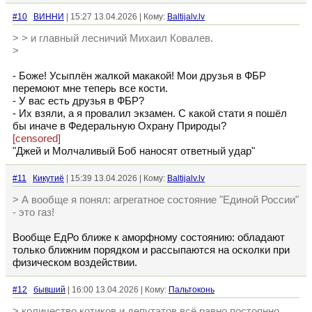
#10
ВИННИ
| 15:27 13.04.2026 | Кому:
Baltijalv.lv
> > и главный лесничий Михаил Ковалев.
>
- Боже! Усыплён жалкой макакой! Мои друзья в ФБР
перемоют мне теперь все кости.
- У вас есть друзья в ФБР?
- Их взяли, а я провалил экзамен. С какой стати я пошёл
бы иначе в Федеральную Охрану Природы?
[censored]
"Джей и Молчаливый Боб наносят ответный удар"
#11
Кикутиё
| 15:39 13.04.2026 | Кому:
Baltijalv.lv
> А вообще я понял: агрегатное состояние "Единой России"
- это газ!
Вообще ЕдРо ближе к аморфному состоянию: обладают
только ближним порядком и рассыпаются на осколки при
физическом воздействии.
#12
бывший
| 16:00 13.04.2026 | Кому:
Пальтоконь
> количество котиков и депутатов всё равно постоянно