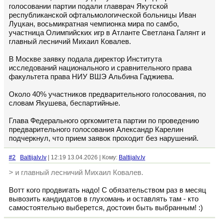
голосовании партии подали главврач Якутской
республиканской офтальмологической больницы Иван
Луцкан, восьмикратная чемпионка мира по самбо,
участница Олимпийских игр в Атланте Светлана Галянт и
главный лесничий Михаил Ковалев.
В Москве заявку подала директор Института
исследований национального и сравнительного права
факультета права НИУ ВШЭ Альбина Гаджиева.
Около 40% участников предварительного голосования, по
словам Якушева, беспартийные.
Глава Федерального оргкомитета партии по проведению
предварительного голосования Александр Карелин
подчеркнул, что прием заявок проходит без нарушений.
#2
Baltijalv.lv
| 12:19 13.04.2026 | Кому:
Baltijalv.lv
> и главный лесничий Михаил Ковалев.
Вотт кого продвигать надо! С обязательством раз в месяц
вывозить кандидатов в глухомань и оставлять там - кто
самостоятельно выберется, достоин быть выбранным! :)