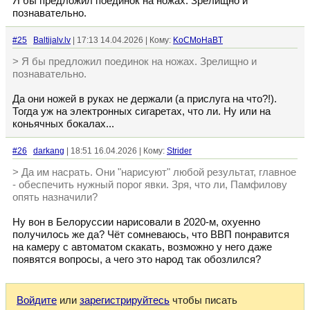
Я бы предложил поединок на ножах. Зрелищно и
познавательно.
#25
Baltijalv.lv
| 17:13 14.04.2026 | Кому:
KoCMoHaBT
> Я бы предложил поединок на ножах. Зрелищно и
познавательно.
Да они ножей в руках не держали (а прислуга на что?!).
Тогда уж на электронных сигаретах, что ли. Ну или на
коньячных бокалах...
#26
darkang
| 18:51 16.04.2026 | Кому:
Strider
> Да им насрать. Они "нарисуют" любой результат, главное
- обеспечить нужный порог явки. Зря, что ли, Памфилову
опять назначили?
Ну вон в Белоруссии нарисовали в 2020-м, охуенно
получилось же да? Чёт сомневаюсь, что ВВП понравится
на камеру с автоматом скакать, возможно у него даже
появятся вопросы, а чего это народ так обозлился?
Войдите
или
зарегистрируйтесь
чтобы писать