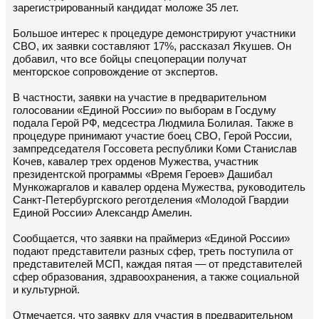
зарегистрированный кандидат моложе 35 лет.
Большое интерес к процедуре демонстрируют участники
СВО, их заявки составляют 17%, рассказал Якушев. Он
добавил, что все бойцы спецоперации получат
менторское сопровождение от экспертов.
В частности, заявки на участие в предварительном
голосовании «Единой России» по выборам в Госдуму
подала Герой РФ, медсестра Людмила Болилая. Также в
процедуре принимают участие боец СВО, Герой России,
зампредседателя Госсовета республики Коми Станислав
Кочев, кавалер трех орденов Мужества, участник
президентской программы «Время Героев» Дашибал
Мункожаргалов и кавалер ордена Мужества, руководитель
Санкт-Петербургского реготделения «Молодой Гвардии
Единой России» Александр Амелин.
Сообщается, что заявки на праймериз «Единой России»
подают представители разных сфер, треть поступила от
представителей МСП, каждая пятая — от представителей
сфер образования, здравоохранения, а также социальной
и культурной.
Отмечается, что заявку для участия в предварительном