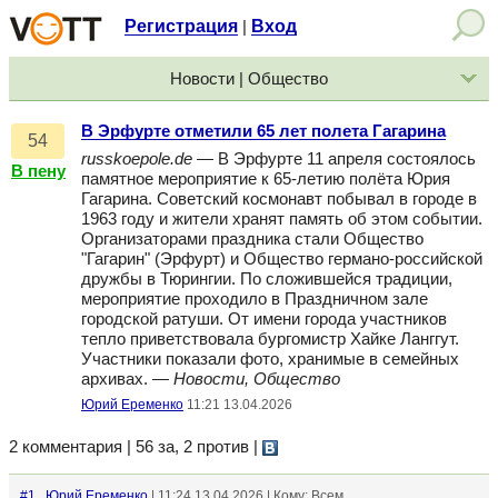
Регистрация
Вход
|
Новости | Общество
В Эрфурте отметили 65 лет полета Гагарина
54
russkoepole.de
— В Эрфурте 11 апреля состоялось
В пену
памятное мероприятие к 65-летию полёта Юрия
Гагарина. Советский космонавт побывал в городе в
1963 году и жители хранят память об этом событии.
Организаторами праздника стали Общество
"Гагарин" (Эрфурт) и Общество германо-российской
дружбы в Тюрингии. По сложившейся традиции,
мероприятие проходило в Праздничном зале
городской ратуши. От имени города участников
тепло приветствовала бургомистр Хайке Ланггут.
Участники показали фото, хранимые в семейных
архивах. —
Новости, Общество
Юрий Еременко
11:21 13.04.2026
2 комментария | 56 за, 2 против
|
#1
Юрий Еременко
| 11:24 13.04.2026 | Кому: Всем