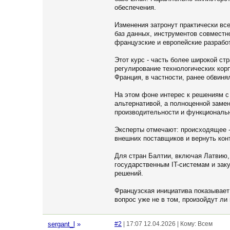
обеспечения.
Изменения затронут практически вс
баз данных, инструментов совместн
французские и европейские разработ
Этот курс - часть более широкой с
регулирование технологических корп
Франция, в частности, ранее обвин
На этом фоне интерес к решениям с
альтернативой, а полноценной заме
производительности и функциональ
Эксперты отмечают: происходящее - 
внешних поставщиков и вернуть ко
Для стран Балтии, включая Латвию,
государственным IT-системам и заку
решений.
Французская инициатива показывает:
вопрос уже не в том, произойдут ли
sergant_l
»
#2
| 17:07 12.04.2026 | Кому: Всем