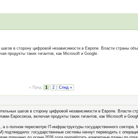
агов в сторону цифровой независимости в Европе. Власти страны объ
я продукты таких гигантов, как Microsoft и Google.
« Пред
1
2
След »
тельных шагов в сторону цифровой независимости в Европе. Власти ст
лами Евросоюза, включая продукты таких гигантов, как Microsoft и Googl
х, а о полном пересмотре IT-инфраструктуры государственного сектора
) подтвердило: государственные системы начнут переводить с операци
вам поручено до осени 2026 года разработать конкретные планы по отка