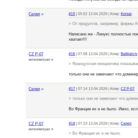
Склеп
»
#15
| 05:02 13.04.2026 | Кому:
Korsar
> От продуктов, например, фирмы A
Написано же - Линукс полностью покр
хватает!!!
CZ P-07
#16
| 07:08 13.04.2026 | Кому:
Baltijalv.lv
»
интеллектуал
> Французская инициатива показывае
только они не замечают что доминир
Склеп
»
#17
| 07:14 13.04.2026 | Кому:
CZ P-07
> только они не замечают что доми
Во Франции их и не было. Имхо, есл
CZ P-07
#18
| 07:23 13.04.2026 | Кому:
Склеп
»
интеллектуал
> Во Франции их и не было.