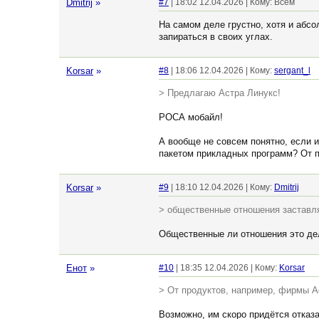
Dmitrij
»
#7
| 18:02 12.04.2026 | Кому: Всем
На самом деле грустно, хотя и абс
запираться в своих углах.
Korsar
»
#8
| 18:06 12.04.2026 | Кому:
sergant_l
> Предлагаю Астра Линукс!
РОСА мобайл!
А вообще не совсем понятно, если 
пакетом прикладных программ? От п
Korsar
»
#9
| 18:10 12.04.2026 | Кому:
Dmitrij
> общественные отношения заставля
Общественные ли отношения это дел
Енот
»
#10
| 18:35 12.04.2026 | Кому:
Korsar
> От продуктов, например, фирмы A
Возможно, им скоро придётся отказа