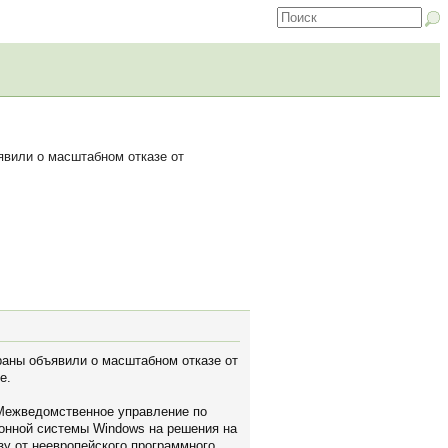
явили о масштабном отказе от
раны объявили о масштабном отказе от
e.
. Межведомственное управление по
онной системы Windows на решения на
зу от неевропейского программного