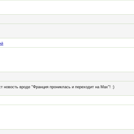
ий
ст новость вроде "Франция прониклась и переходит на Мах"! :)