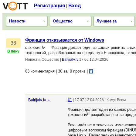
Регистрация
Вход
|
Новости
Общество
Лучшее за
Франция отказывается от Windows
36
mixnews.lv
— Франция делает один из самых решительных ш
В пену
технологий, разработанных за пределами Евросоюза, включа
Новости, Общество
|
Baltijalv.lv
17:06 12.04.2026
83 комментария | 36 за, 0 против
|
Baltijalv.lv
»
#1
| 17:07 12.04.2026 | Кому: Всем
Франция делает один из самых реши
технологий, разработанных за преде
Речь идёт не о точечных изменения
цифровым вопросам Франции (DINUM
базе Linux. Параллельно министерст