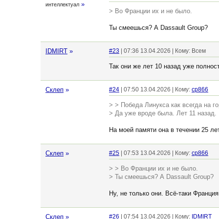
»
интеллектуал
> Во Франции их и не было.
Ты смеешься? А Dassault Group?
IDMIRT
»
#23
| 07:36 13.04.2026 | Кому: Всем
Так они же лет 10 назад уже полнос
Склеп
»
#24
| 07:50 13.04.2026 | Кому:
cp866
> > Победа Линукса как всегда на гор
> Да уже вроде была. Лет 11 назад.
На моей памяти она в течении 25 лет 
Склеп
»
#25
| 07:53 13.04.2026 | Кому:
cp866
> > Во Франции их и не было.
> Ты смеешься? А Dassault Group?
Ну, не только они. Всё-таки Франция
Склеп
»
#26
| 07:54 13.04.2026 | Кому:
IDMIRT