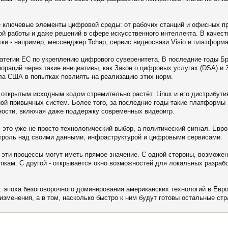
е ключевые элементы цифровой среды: от рабочих станций и офисных п
ой работы и даже решений в сфере искусственного интеллекта. В качес
ки - например, мессенджер Tchap, сервис видеосвязи Visio и платформа
тратегии ЕС по укреплению цифрового суверенитета. В последние годы 
ораций через такие инициативы, как Закон о цифровых услугах (DSA) и
яла США в попытках повлиять на реализацию этих норм.
 открытым исходным кодом стремительно растёт. Linux и его дистрибути
ной привычных систем. Более того, за последние годы такие платформы
ности, включая даже поддержку современных видеоигр.
это уже не просто технологический выбор, а политический сигнал. Евро
нтроль над своими данными, инфраструктурой и цифровыми сервисами.
 эти процессы могут иметь прямое значение. С одной стороны, возможе
пкам. С другой - открывается окно возможностей для локальных разраб
 эпоха безоговорочного доминирования американских технологий в Евро
 изменения, а в том, насколько быстро к ним будут готовы остальные ст