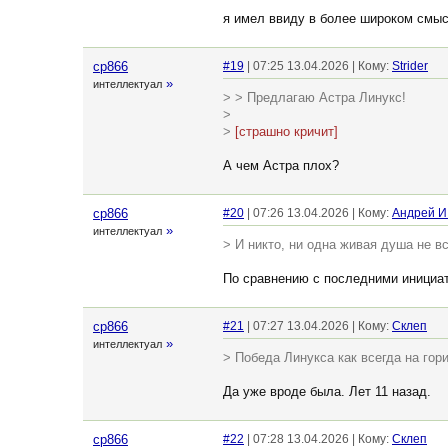
я имел ввиду в более широком смысле
cp866
#19
| 07:25 13.04.2026 | Кому:
Strider
»
интеллектуал
> > Предлагаю Астра Линукс!
>
>
[страшно кричит]
А чем Астра плох?
cp866
#20
| 07:26 13.04.2026 | Кому:
Андрей И
»
интеллектуал
> И никто, ни одна живая душа не 
По сравнению с последними инициа
cp866
#21
| 07:27 13.04.2026 | Кому:
Склеп
»
интеллектуал
> Победа Линукса как всегда на гориз
Да уже вроде была. Лет 11 назад.
cp866
#22
| 07:28 13.04.2026 | Кому:
Склеп