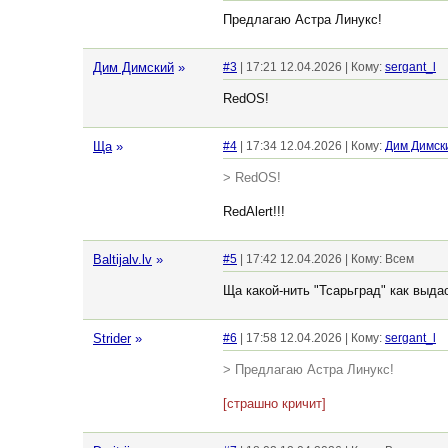
Предлагаю Астра Линукс!
Дим Димский
»
#3
| 17:21 12.04.2026 | Кому:
sergant_l
RedOS!
Ща
»
#4
| 17:34 12.04.2026 | Кому:
Дим Димск
> RedOS!
RedAlert!!!
Baltijalv.lv
»
#5
| 17:42 12.04.2026 | Кому: Всем
Ща какой-нить "Тсарьград" как выда
Strider
»
#6
| 17:58 12.04.2026 | Кому:
sergant_l
> Предлагаю Астра Линукс!
[страшно кричит]