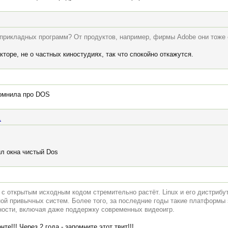
 прикладных программ? От продуктов, например, фирмы Adobe они тоже
кторе, не о частных киностудиях, так что спокойно откажутся.
помнила про DOS
.
л окна чистый Dos
с открытым исходным кодом стремительно растёт. Linux и его дистрибу
ной привычных систем. Более того, за последние годы такие платформы
ности, включая даже поддержку современных видеоигр.
те!!! Через 2 года - запомните этот твит!!!