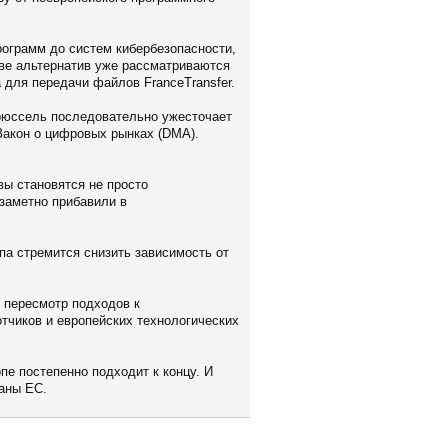
рограмм до систем кибербезопасности,
тве альтернатив уже рассматриваются
 для передачи файлов FranceTransfer.
Брюссель последовательно ужесточает
 Закон о цифровых рынках (DMA).
вы становятся не просто
 заметно прибавили в
па стремится снизить зависимость от
н пересмотр подходов к
отчиков и европейских технологических
пе постепенно подходит к концу. И
раны ЕС.