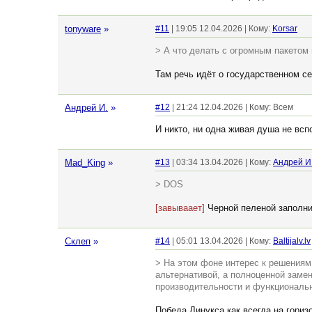
tonyware
»
#11
| 19:05 12.04.2026 | Кому:
Korsar
> А что делать с огромным пакетом
Там речь идёт о государственном се
Андрей И.
»
#12
| 21:24 12.04.2026 | Кому: Всем
И никто, ни одна живая душа не вс
Mad_King
»
#13
| 03:34 13.04.2026 | Кому:
Андрей И
> DOS
[завываает]
Черной пеленой заполни
Склеп
»
#14
| 05:01 13.04.2026 | Кому:
Baltijalv.lv
> На этом фоне интерес к решениям 
альтернативой, а полноценной заме
производительности и функциональ
Победа Линукса как всегда на горизон