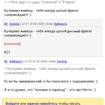
> > Речь идет о судах "Universal" и "Enigma"
Кучеряво живёшь - тебя иногда целый фрегат
сопровождает! :)
#5
Enigma
| 12:47 10.04.2026 | Кому:
Baltijalv.lv
Кучеряво живёшь - тебя иногда целый
русский
фрегат
сопровождает! :)
[censored]
КС!
#6
Baltijalv.lv
| 12:50 10.04.2026 | Кому:
Enigma
> Кучеряво живёшь - тебя иногда целый русский фрегат
сопровождает! :)
Если бы американский, я бы покосился с подозрением. :)
А я-то думал, что "человек и пароход" - это про Нетте. :)
Войдите
или
зарегистрируйтесь
чтобы писать