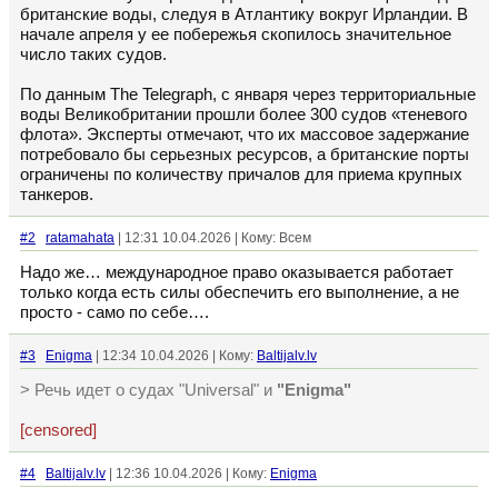
британские воды, следуя в Атлантику вокруг Ирландии. В
начале апреля у ее побережья скопилось значительное
число таких судов.
По данным The Telegraph, с января через территориальные
воды Великобритании прошли более 300 судов «теневого
флота». Эксперты отмечают, что их массовое задержание
потребовало бы серьезных ресурсов, а британские порты
ограничены по количеству причалов для приема крупных
танкеров.
#2
ratamahata
| 12:31 10.04.2026 | Кому: Всем
Надо же… международное право оказывается работает
только когда есть силы обеспечить его выполнение, а не
просто - само по себе….
#3
Enigma
| 12:34 10.04.2026 | Кому:
Baltijalv.lv
> Речь идет о судах "Universal" и
"Enigma"
[censored]
#4
Baltijalv.lv
| 12:36 10.04.2026 | Кому:
Enigma