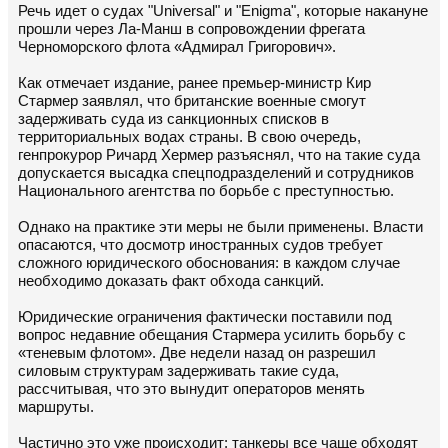
Речь идет о судах "Universal" и "Enigma", которые накануне
прошли через Ла-Манш в сопровождении фрегата
Черноморского флота «Адмирал Григорович».
Как отмечает издание, ранее премьер-министр Кир
Стармер заявлял, что британские военные смогут
задерживать суда из санкционных списков в
территориальных водах страны. В свою очередь,
генпрокурор Ричард Хермер разъяснял, что на такие суда
допускается высадка спецподразделений и сотрудников
Национального агентства по борьбе с преступностью.
Однако на практике эти меры не были применены. Власти
опасаются, что досмотр иностранных судов требует
сложного юридического обоснования: в каждом случае
необходимо доказать факт обхода санкций.
Юридические ограничения фактически поставили под
вопрос недавние обещания Стармера усилить борьбу с
«теневым флотом». Две недели назад он разрешил
силовым структурам задерживать такие суда,
рассчитывая, что это вынудит операторов менять
маршруты.
Частично это уже происходит: танкеры все чаще обходят