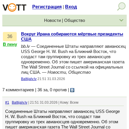
Регистрация
Вход
|
Новости | Общество
Вокруг Ирана собираются мёртвые президенты
36
США
В пену
bb.lv
— Соединенные Штаты направляют авианосец
USS George H. W. Bush на Ближний Восток, что
создаст там группировку из трех авианосцев
одновременно. Об этом пишет американская газета
The Wall Street Journal со ссылкой на официальных
лиц США. —
Новости, Общество
Baltijalv.lv
21:51 31.03.2026
7 комментариев | 36 за, 0 против
|
#1
Baltijalv.lv
| 21:51 31.03.2026 | Кому: Всем
Соединенные Штаты направляют авианосец USS George
H. W. Bush на Ближний Восток, что создаст там
группировку из трех авианосцев одновременно. Об этом
пишет американская газета The Wall Street Journal со