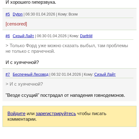
И хорошего гиперзвука.
#5
Dyton
| 06:30 01.04.2026 | Кому: Всем
[censored]
#6
Сизый Лайт
| 06:30 01.04.2026 | Кому:
DarthM
> Только Форд уже можно сказать выбыл, там проблемы
не только с прачечной.
И с хуячечной?
#7
Беспечный Лесовод
| 06:32 01.04.2026 | Кому:
Сизый Лайт
> И с хуячечной?
"Везде ссущий" пострадал от нападения говнодемонов.
Войдите
или
зарегистрируйтесь
чтобы писать
комментарии.