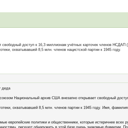
вободный доступ к 16,3 миллионам учётных карточек членов НСДАП (Nat
тотеки, охватывавшей 8,5 млн. членов нацистской партии к 1945 году.
у деда
союзом Национальный архив США внезапно открывает свободный доступ
отеки, охватывавшей 8,5 млн. членов партии к 1945 году. Имя, фамилия
мые европейские политики и общественники, которые истеричнее всех 
енностям», рискуют обнаружить в этой базе очень знакомые фамилии. По