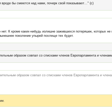
 вроде бы смеются над нами, почерк свой показывают…" (с)
то нет. К кроме каких-нибудь излишне зажившихся потеряшек, которых н
 нынешнее поколение упырей похлеще тех будет.
ительным образом совпал со списками членов Европарламента и членам
ивительным образом совпал со списками членов Европарламента и член
ии.