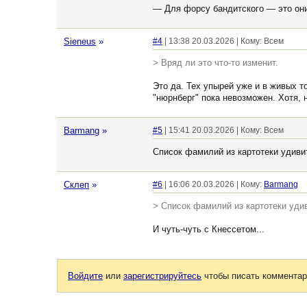
— Для форсу бандитского — это они
Sieneus
»
#4
| 13:38 20.03.2026 | Кому: Всем
> Вряд ли это что-то изменит.
Это да. Тех упырей уже и в живых 
"нюрнберг" пока невозможен. Хотя,
Barmang
»
#5
| 15:41 20.03.2026 | Кому: Всем
Список фамилий из картотеки удив
Склеп
»
#6
| 16:06 20.03.2026 | Кому:
Barmang
> Список фамилий из картотеки уд
И чуть-чуть с Кнессетом...
Войдите
или
зарегистрируйтесь
чтобы писать комментар