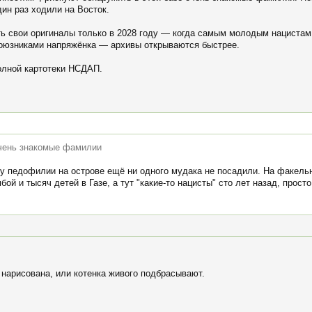
ин раз ходили на Восток.
ть свои оригиналы только в 2028 году — когда самым молодым нацистам
союзниками напряжёнка — архивы открываются быстрее.
полной картотеки НСДАП.
очень знакомые фамилии
кту педофилии на острове ещё ни одного мудака не посадили. На факель
ой и тысяч детей в Газе, а тут "какие-то нацисты" сто лет назад, прост
 нарисована, или котенка живого подбрасывают.