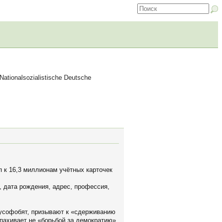
ionalsozialistische Deutsche
 к 16,3 миллионам учётных карточек
, дата рождения, адрес, профессия,
русофобят, призывают к «сдерживанию
пахивает не «борьбой за демократию»,