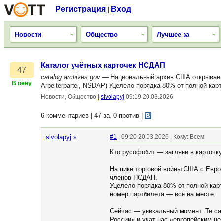
Регистрация
Вход
|
Новости
Общество
Лучшее за
Каталог учётных карточек НСДАП
47
catalog.archives.gov
— Национальный архив США открывает с
В пену
Arbeiterpartei, NSDAP) Уцелело порядка 80% от полной кар
Новости, Общество
|
sivolapyj
09:19 20.03.2026
6 комментариев | 47 за, 0 против
|
sivolapyj
»
#1
| 09:20 20.03.2026 | Кому: Всем
Кто русофобит — загляни в карточк
На пике торговой войны США с Евро
членов НСДАП.
Уцелело порядка 80% от полной карт
номер партбилета — всё на месте.
Сейчас — уникальный момент. Те са
России» и учат нас «европейским ц