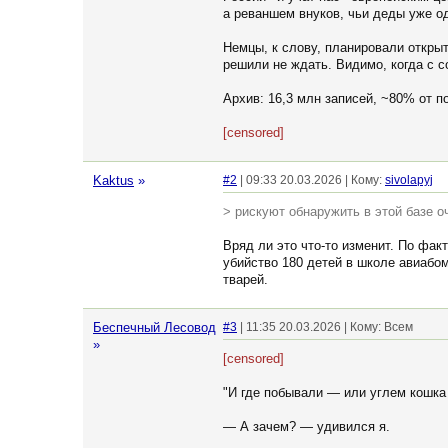
а реваншем внуков, чьи деды уже од
Немцы, к слову, планировали откры
решили не ждать. Видимо, когда с 
Архив: 16,3 млн записей, ~80% от 
[censored]
Kaktus
»
#2
| 09:33 20.03.2026 | Кому:
sivolapyj
> рискуют обнаружить в этой базе 
Вряд ли это что-то изменит. По фа
убийство 180 детей в школе авиабомб
тварей.
Беспечный Лесовод
#3
| 11:35 20.03.2026 | Кому: Всем
»
[censored]
"И где побывали — или углем кошка
— А зачем? — удивился я.