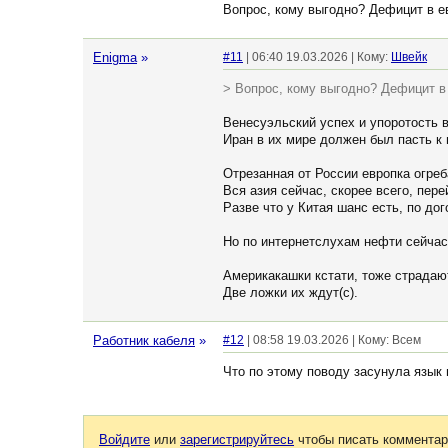
Вопрос, кому выгодно? Дефицит в е
Enigma
»
#11
| 06:40 19.03.2026 | Кому:
Швейк
> Вопрос, кому выгодно? Дефицит в
Венесуэльский успех и упоротость 
Иран в их мире должен был пасть к 
Отрезанная от России европка огреб
Вся азия сейчас, скорее всего, пере
Разве что у Китая шанс есть, по до
Но по интернетслухам нефти сейчас 
Америкакашки кстати, тоже страдают
Две ложки их ждут(с).
Работник кабеля
»
#12
| 08:58 19.03.2026 | Кому: Всем
Что по этому поводу засунула язык
Войдите
или
зарегистрируйтесь
чтобы писать комментар