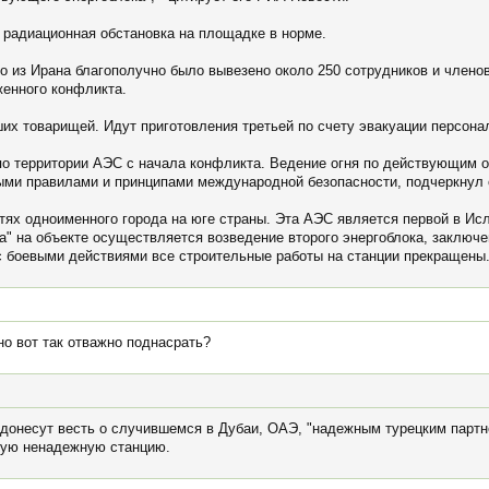
 радиационная обстановка на площадке в норме.
о из Ирана благополучно было вывезено около 250 сотрудников и члено
женного конфликта.
их товарищей. Идут приготовления третьей по счету эвакуации персонал
о территории АЭС с начала конфликта. Ведение огня по действующим о
и правилами и принципами международной безопасности, подчеркнул 
тях одноименного города на юге страны. Эта АЭС является первой в Ис
 на объекте осуществляется возведение второго энергоблока, заключен
с боевыми действиями все строительные работы на станции прекращены
жно вот так отважно поднасрать?
 донесут весть о случившемся в Дубаи, ОАЭ, "надежным турецким партн
акую ненадежную станцию.