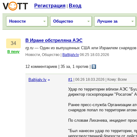
Регистрация
Вход
|
Новости
Общество
Лучшее за
В Иране обстреляна АЭС
34
rg.ru
— Один из выпущенных США или Израилем снарядов по
В пену
Новости, Общество
|
Baltijalv.lv
06:25 18.03.2026
12 комментариев | 35 за, 1 против
|
Baltijalv.lv
»
#1
| 06:26 18.03.2026 | Кому: Всем
Удар по территории вблизи АЭС "Бу
директор госкорпорации "Росатом" 
Ранее пресс-служба Организации а
снарядов попал по территории атомн
По словам Лихачева, инцидент произ
"Был нанесен удар по территории,
непосредственной близости от дейст