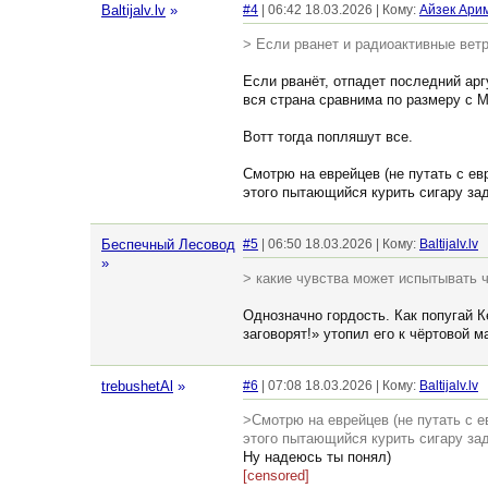
Baltijalv.lv
»
#4
| 06:42 18.03.2026 | Кому:
Айзек Ари
> Если рванет и радиоактивные вет
Если рванёт, отпадет последний арг
вся страна сравнима по размеру с 
Вотт тогда попляшут все.
Смотрю на еврейцев (не путать с е
этого пытающийся курить сигару за
Беспечный Лесовод
#5
| 06:50 18.03.2026 | Кому:
Baltijalv.lv
»
> какие чувства может испытывать 
Однозначно гордость. Как попугай К
заговорят!» утопил его к чёртовой м
trebushetAl
»
#6
| 07:08 18.03.2026 | Кому:
Baltijalv.lv
>Смотрю на еврейцев (не путать с 
этого пытающийся курить сигару за
Ну надеюсь ты понял)
[censored]