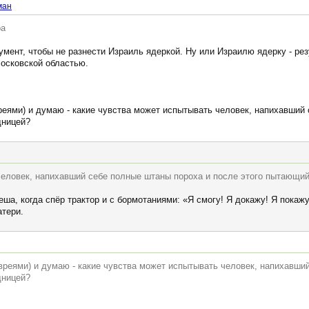
ман
ра
умент, чтобы не разнести Израиль ядеркой. Ну или Израилю ядерку - ре
Московской областью.
вреями) и думаю - какие чувства может испытывать человек, напихавший
дницей?
человек, напихавший себе полные штаны пороха и после этого пытающий
еша, когда спёр трактор и с бормотаниями: «Я смогу! Я докажу! Я покажу
атери.
евреями) и думаю - какие чувства может испытывать человек, напихавши
дницей?