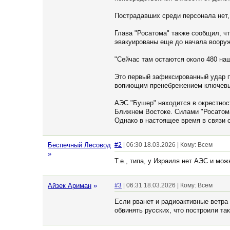
Пострадавших среди персонала нет,
Глава "Росатома" также сообщил, чт
эвакуированы еще до начала воору
"Сейчас там остаются около 480 наш
Это первый зафиксированный удар п
вопиющим пренебрежением ключевым
АЭС "Бушер" находится в окрестнос
Ближнем Востоке. Силами "Росатома"
Однако в настоящее время в связи 
Беспечный Лесовод
#2
| 06:30 18.03.2026 | Кому: Всем
»
Т.е., типа, у Израиля нет АЭС и мо
Айзек Ариман
»
#3
| 06:31 18.03.2026 | Кому: Всем
Если рванет и радиоактивные ветра
обвинять русских, что построили т