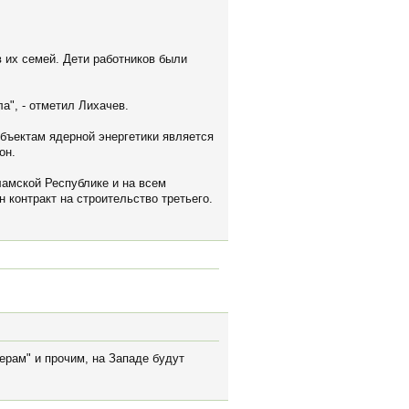
в их семей. Дети работников были
а", - отметил Лихачев.
бъектам ядерной энергетики является
он.
ламской Республике и на всем
 контракт на строительство третьего.
.
ерам" и прочим, на Западе будут