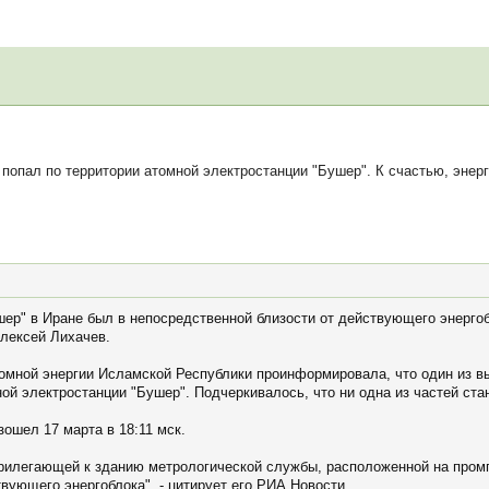
пал по территории атомной электростанции "Бушер". К счастью, энерг
шер" в Иране был в непосредственной близости от действующего энерго
Алексей Лихачев.
томной энергии Исламской Республики проинформировала, что один из
ой электростанции "Бушер". Подчеркивалось, что ни одна из частей ста
ошел 17 марта в 18:11 мск.
 прилегающей к зданию метрологической службы, расположенной на про
вующего энергоблока", - цитирует его РИА Новости.