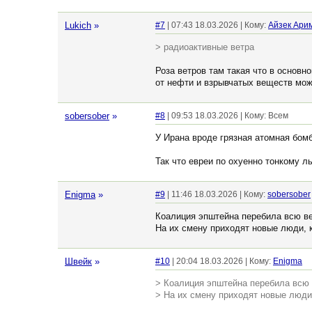
Lukich
»
#7
| 07:43 18.03.2026 | Кому:
Айзек Ари
> радиоактивные ветра
Роза ветров там такая что в основн
от нефти и взрывчатых веществ мож
sobersober
»
#8
| 09:53 18.03.2026 | Кому: Всем
У Ирана вроде грязная атомная бомб
Так что евреи по охуенно тонкому л
Enigma
»
#9
| 11:46 18.03.2026 | Кому:
sobersober
Коалиция эпштейна перебила всю ве
На их смену приходят новые люди, 
Швейк
»
#10
| 20:04 18.03.2026 | Кому:
Enigma
> Коалиция эпштейна перебила всю 
> На их смену приходят новые люди