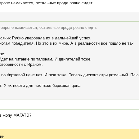
вропе намечается, остальные вроде ровно сидят.
 европе намечается, остальные вроде ровно сидят.
всяких Рубио уверовала их в дальнейший успех.
ногам победителя. Но это в их мире. А в реальности всё пошло не так.
ает.
йдет на питание по талонам. И двигателей тоже.
говорённости с Ираном.
по биржевой цене нет. И газа тоже. Теперь дисконт отрицательный. Плю
. У их нефти для них тоже биржевая цена.
 в жопу МАГАТЭ?
ии.