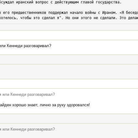
бсуждал иранский вопрос с действующим главой государства.

з его предшественников поддержал начало войны с Ираном. «Я беседо
хотелось, чтобы это сделал я". Но они этого не сделали. Это дела
или Кеннеди разговаривал?
м или Кеннеди разговаривал?
айден хорошо знает, лично за руку здоровался!
м или Кеннеди разговаривал?