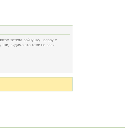
 потом затеял войнушку напару с
нушки, видимо это тоже не всех