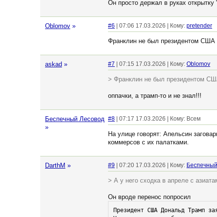
Он просто держал в руках открытку 
Oblomov
»
#6
| 07:06 17.03.2026 | Кому:
pretender
Франклин не был президентом США
askad
»
#7
| 07:15 17.03.2026 | Кому:
Oblomov
> Франклин не был президентом С
оппачки, а трамп-то и не знал!!!
Беспечный Лесовод
#8
| 07:17 17.03.2026 | Кому: Всем
»
На улице говорят: Апельсин заговар
коммерсов с их палатками.
DarthM
»
#9
| 07:20 17.03.2026 | Кому:
Беспечный
> А у него сходка в апреле с азиата
Он вроде перенос попросил
Президент США Дональд Трамп за