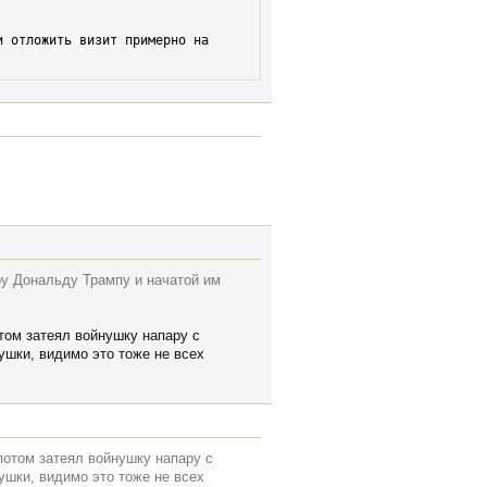
 отложить визит примерно на 
у Дональду Трампу и начатой им
отом затеял войнушку напару с
нушки, видимо это тоже не всех
 потом затеял войнушку напару с
нушки, видимо это тоже не всех