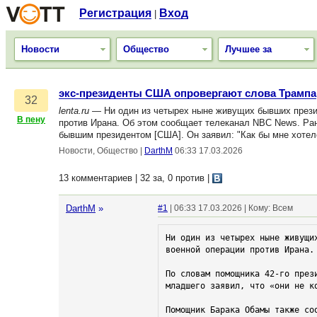
Регистрация
Вход
|
Новости
Общество
Лучшее за
экс-президенты США опровергают слова Трампа
32
lenta.ru
— Ни один из четырех ныне живущих бывших прези
В пену
против Ирана. Об этом сообщает телеканал NBC News. Ран
бывшим президентом [США]. Он заявил: "Как бы мне хотело
Новости, Общество
|
DarthM
06:33 17.03.2026
13 комментариев | 32 за, 0 против
|
DarthM
»
#1
| 06:33 17.03.2026 | Кому: Всем
Ни один из четырех ныне живущи
военной операции против Ирана. 
По словам помощника 42-го през
младшего заявил, что «они не ко
Помощник Барака Обамы также со