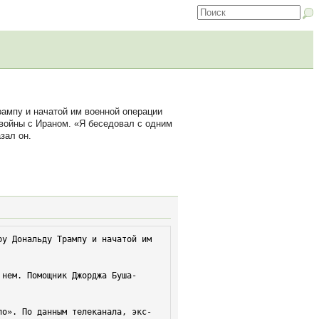
мпу и начатой им военной операции
 войны с Ираном. «Я беседовал с одним
зал он.
у Дональду Трампу и начатой им 
 нем. Помощник Джорджа Буша-
ло». По данным телеканала, экс-