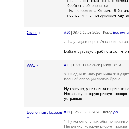
Цзиньпином может быть отложена
Сообщить об опечатке

"Мы говорили с Китаем. Я бы оч
месяц, и я с нетерпением жду в
Склеп
»
#10
| 08:42 17.03.2026 | Кому:
Беспечны
> На улице говорят: Апельсин загов
Биби отсутствует, раб не знает, что 
yvv1
»
#11
| 10:30 17.03.2026 | Кому: Всем
> Ни один из четырех ныне живущи
военной операции против Ирана.
Ну конечно, у них обычно принято н
Нетаньяху, которую рискует просрать
устраивает.
Беспечный Лесовод
#12
| 12:22 17.03.2026 | Кому:
yvv1
»
> Ну конечно, у них обычно принято
Нетаньяху, которую рискует просрать