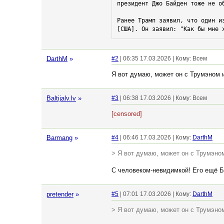
президент Джо Байден тоже не о
Ранее Трамп заявил, что один и
[США]. Он заявил: "Как бы мне 
DarthM
»
#2
| 06:35 17.03.2026 | Кому: Всем
Я вот думаю, может он с Трумэном 
Baltijalv.lv
»
#3
| 06:38 17.03.2026 | Кому: Всем
[censored]
Barmang
»
#4
| 06:46 17.03.2026 | Кому:
DarthM
> Я вот думаю, может он с Трумэно
С человеком-невидимкой! Его ещё Б
pretender
»
#5
| 07:01 17.03.2026 | Кому:
DarthM
> Я вот думаю, может он с Трумэно