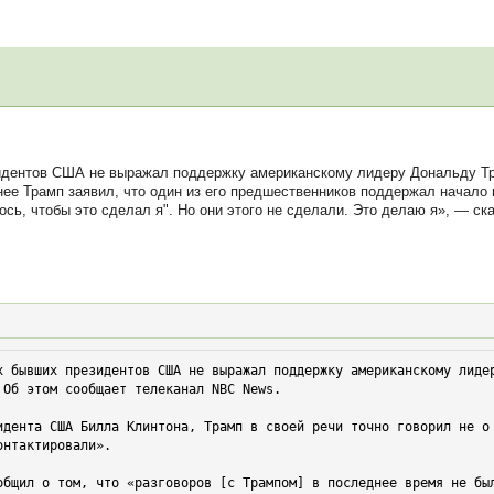
дентов США не выражал поддержку американскому лидеру Дональду Тра
ее Трамп заявил, что один из его предшественников поддержал начало
сь, чтобы это сделал я". Но они этого не сделали. Это делаю я», — ска
х бывших президентов США не выражал поддержку американскому лидер
Об этом сообщает телеканал NBC News.

идента США Билла Клинтона, Трамп в своей речи точно говорил не о
нтактировали».

общил о том, что «разговоров [с Трампом] в последнее время не бы