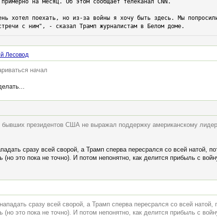
 примерно на месяц. Об этом сообщает телеканал CNN.

ень хотел поехать, но из-за войны я хочу быть здесь. Мы попросили
стречи с ним", - сказал Трамп журналистам в Белом доме.
й Лесовод
ариваться начал
делать...
х бывших президентов США не выражал поддержку американскому лидер
ападать сразу всей сворой, а Трамп сперва пересрался со всей натой, п
 (но это пока не точно). И потом непонятно, как делится прибыль с вой
 нападать сразу всей сворой, а Трамп сперва пересрался со всей натой,
 (но это пока не точно). И потом непонятно, как делится прибыль с вой