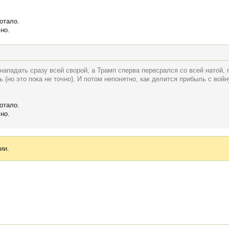
отало.
но.
 нападать сразу всей сворой, а Трамп сперва пересрался со всей натой,
 (но это пока не точно). И потом непонятно, как делится прибыль с вой
отало.
но.
ии.