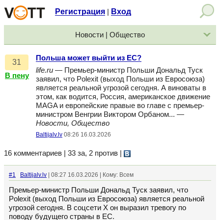
Регистрация
Вход
|
Новости | Общество
Польша может выйти из ЕС?
31
life.ru
— Премьер-министр Польши Дональд Туск
В пену
заявил, что Polexit (выход Польши из Евросоюза)
является реальной угрозой сегодня. А виноваты в
этом, как водится, Россия, американское движение
MAGA и европейские правые во главе с премьер-
министром Венгрии Виктором Орбаном... —
Новости, Общество
Baltijalv.lv
08:26 16.03.2026
16 комментариев | 33 за, 2 против
|
#1
Baltijalv.lv
| 08:27 16.03.2026 | Кому: Всем
Премьер-министр Польши Дональд Туск заявил, что
Polexit (выход Польши из Евросоюза) является реальной
угрозой сегодня. В соцсети X он выразил тревогу по
поводу будущего страны в ЕС.