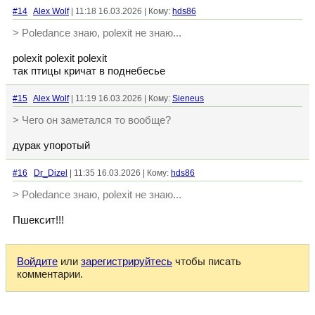
#14
Alex Wolf
| 11:18 16.03.2026 | Кому:
hds86
> Poledance знаю, polexit не знаю...
polexit polexit polexit
так птицы кричат в поднебесье
#15
Alex Wolf
| 11:19 16.03.2026 | Кому:
Sieneus
> Чего он заметался то вообще?
дурак упоротый
#16
Dr_Dizel
| 11:35 16.03.2026 | Кому:
hds86
> Poledance знаю, polexit не знаю...
Пшексит!!!
Войдите
или
зарегистрируйтесь
чтобы писать
комментарии.