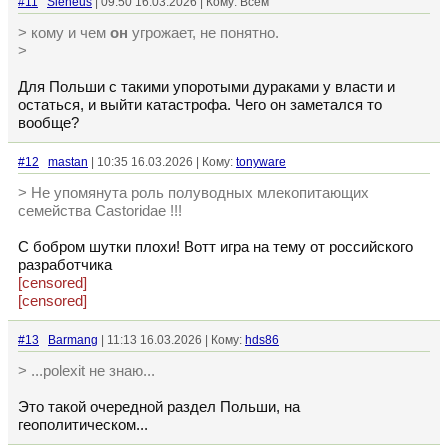
#11
Sieneus
| 09:50 16.03.2026 | Кому: Всем
> кому и чем
он
угрожает, не понятно.
>
Для Польши с такими упоротыми дураками у власти и
остаться, и выйти катастрофа. Чего он заметался то
вообще?
#12
mastan
| 10:35 16.03.2026 | Кому:
tonyware
> Не упомянута роль полуводных млекопитающих
семейства Castoridae !!!
С бобром шутки плохи! Вотт игра на тему от российского
разработчика
[censored]
[censored]
#13
Barmang
| 11:13 16.03.2026 | Кому:
hds86
> ...polexit не знаю...
Это такой очередной раздел Польши, на
геополитическом...