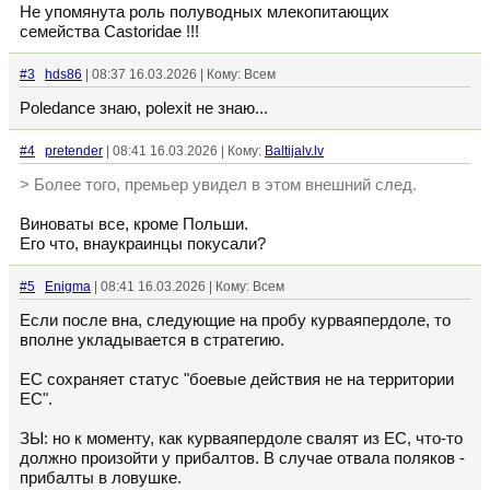
Не упомянута роль полуводных млекопитающих
семейства Castoridae !!!
#3
hds86
| 08:37 16.03.2026 | Кому: Всем
Poledance знаю, polexit не знаю...
#4
pretender
| 08:41 16.03.2026 | Кому:
Baltijalv.lv
> Более того, премьер увидел в этом внешний след.
Виноваты все, кроме Польши.
Его что, внаукраинцы покусали?
#5
Enigma
| 08:41 16.03.2026 | Кому: Всем
Если после вна, следующие на пробу курваяпердоле, то
вполне укладывается в стратегию.
ЕС сохраняет статус "боевые действия не на территории
ЕС".
ЗЫ: но к моменту, как курваяпердоле свалят из ЕС, что-то
должно произойти у прибалтов. В случае отвала поляков -
прибалты в ловушке.