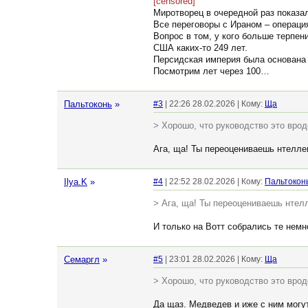
[censored]
Миротворец в очередной раз показа
Все переговоры с Ираном – операция
Вопрос в том, у кого больше терпен
США каких-то 249 лет.
Персидская империя была основана 
Посмотрим лет через 100…
Пальтоконь
»
#3
| 22:26 28.02.2026 | Кому:
Ща
> Хорошо, что руководство это врод
Ага, ща! Ты переоцениваешь нтеллек
Ilya.K
»
#4
| 22:52 28.02.2026 | Кому:
Пальтокон
> Ага, ща! Ты переоцениваешь нтелл
И только на Вотт собрались те немн
Семаргл
»
#5
| 23:01 28.02.2026 | Кому:
Ща
> Хорошо, что руководство это врод
Да щаз. Медведев и иже с ним могут