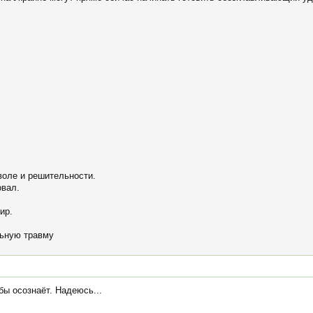
воле и решительности.
овал.
ир.
льную травму
бы осознаёт. Надеюсь...