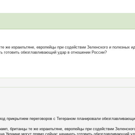
те же израильтяне, европейцы при содействии Зеленского и полезных и
ать готовить обезглавливающий удар в отношении России?
у под прикрытием переговоров с Тегераном планировали обезглавливающи
рамп, британцы те же израильтяне, европейцы при содействии Зеленског
 на Украине могут прямо сейчас начинать готовить обезглавливающий у