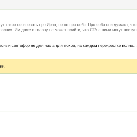
ут такое осозновать про Иран, но не про себя. Про себя они думают, что
арни». Им даже в голову не может прийти, что СГА с ними могут поступи
асный светофор не для них а для лохов, на каждом перекрестке полно...
ии.