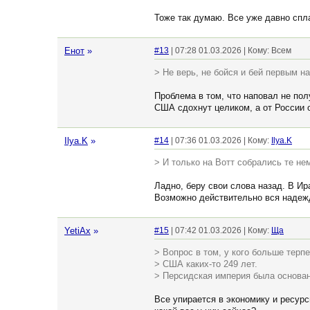
Тоже так думаю. Все уже давно спл
Енот
»
#13
| 07:28 01.03.2026 | Кому: Всем
> Не верь, не бойся и бей первым н
Проблема в том, что наповал не пол
США сдохнут целиком, а от России о
Ilya.K
»
#14
| 07:36 01.03.2026 | Кому:
Ilya.K
> И только на Вотт собрались те не
Ладно, беру свои слова назад. В Ир
Возможно действительно вся надежд
YetiAx
»
#15
| 07:42 01.03.2026 | Кому:
Ща
> Вопрос в том, у кого больше терп
> США каких-то 249 лет.
> Персидская империя была основан
Все упирается в экономику и ресурс