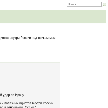
диотов внутри России под прикрытием
й удар по Ирану.
о и полезных идиотов внутри России
дар в отношении России?