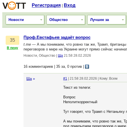
Регистрация
Вход
|
Новости
Общество
Лучшее за
Проф.Евстафьев задаёт вопрос
35
t.me
— А мы понимаем, что ровно так же, Трамп, британцы 
В пену
переговоров о мире на Украине могут прямо сейчас начин
Новости, Общество
|
Ща
21:58 28.02.2026
16 комментариев | 35 за, 0 против
|
Ща
»
#1
| 21:58 28.02.2026 | Кому: Всем
Текст из телеги:
Вопрос
Неполиткорректный
Тут говорят, что Трамп с Нетаньях
А мы понимаем, что ровно так же, Т
под прикрытием переговоров о мире