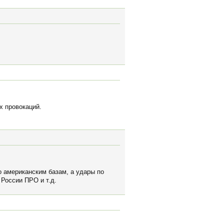
х провокаций.
по американским базам, а удары по
 России ПРО и т.д.