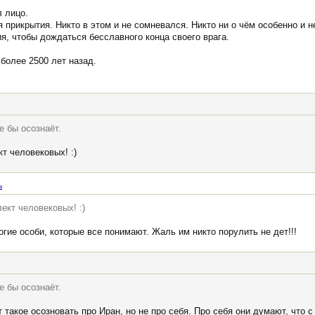
л лицо.
 прикрытия. Никто в этом и не сомневался. Никто ни о чём особенно и н
ия, чтобы дождаться бесславного конца своего врага.
более 2500 лет назад.
е бы осознаёт.
т человековых! :)
ь
ект человековых! :)
огие особи, которые все понимают. Жаль им никто порулить не дет!!!
е бы осознаёт.
 такое осозновать про Иран, но не про себя. Про себя они думают, что с