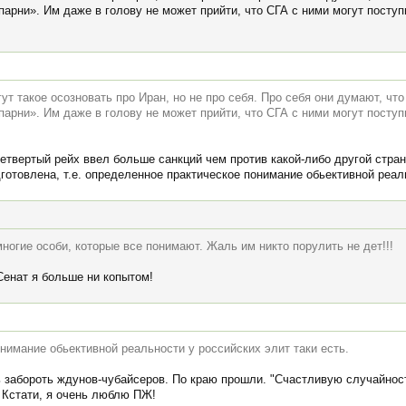
арни». Им даже в голову не может прийти, что СГА с ними могут поступи
ут такое осозновать про Иран, но не про себя. Про себя они думают, что
арни». Им даже в голову не может прийти, что СГА с ними могут поступи
четвертый рейх ввел больше санкций чем против какой-либо другой стран
готовлена, т.е. определенное практическое понимание обьективной реаль
многие особи, которые все понимают. Жаль им никто порулить не дет!!!
 Сенат я больше ни копытом!
онимание обьективной реальности у российских элит таки есть.
 забороть ждунов-чубайсеров. По краю прошли. "Счастливую случайност
 Кстати, я очень люблю ПЖ!