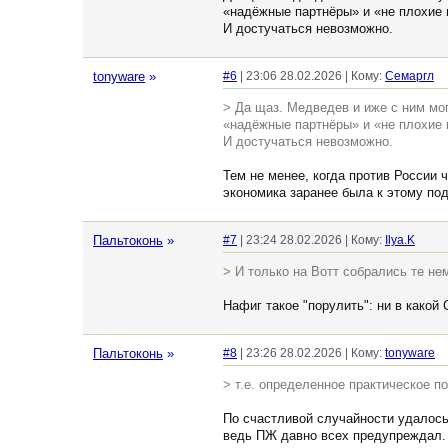
«надёжные партнёры» и «не плохие п
И достучаться невозможно.
tonyware
»
#6
| 23:06 28.02.2026 | Кому:
Семаргл
> Да щаз. Медведев и иже с ним мог
«надёжные партнёры» и «не плохие п
И достучаться невозможно.
Тем не менее, когда против России 
экономика заранее была к этому под
Пальтоконь
»
#7
| 23:24 28.02.2026 | Кому:
Ilya.K
> И только на Вотт собрались те не
Нафиг такое "порулить": ни в какой
Пальтоконь
»
#8
| 23:26 28.02.2026 | Кому:
tonyware
> т.е. определенное практическое п
По счастливой случайности удалось
ведь ПЖ давно всех предупреждал.