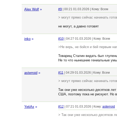
Alex Wolf
»
#9
| 00:21 01.03.2026 | Кому: Всем
> могут прямо сейчас начинать гот
не могут, а давно готовят
inko
»
#10
| 04:27 01.03.2026 | Кому: Всем
>Не верь, не бойся и бей первым на
Товарищ Сталин видать был глупень
Не то что нынешние гениальные умы
asterroid
»
#11
| 04:29 01.03.2026 | Кому: Всем
> могут прямо сейчас начинать гот
Так они уже несколько десятков лет
США, поэтому пока не рискуют. Но в
YetiAx
»
#12
| 07:21 01.03.2026 | Кому:
asterroid
> Так они уже несколько десятков ле