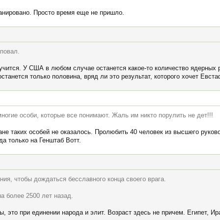
анировано. Просто время еще не пришло.
аповал.
учится. У США в любом случае останется какое-то количество ядерных р
станется только половина, вряд ли это результат, которого хочет Евста
многие особи, которые все понимают. Жаль им никто порулить не дет!!!
ане таких особей не оказалось. Пролюбить 40 человек из высшего руково
а только на Генштаб Вотт.
ения, чтобы дождаться бесславного конца своего врага.
а более 2500 лет назад.
ы, это при единении народа и элит. Возраст здесь не причем. Египет, И