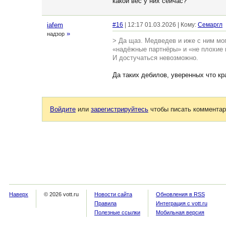
какой вес у них сейчас?
iafem
#16
| 12:17 01.03.2026 | Кому:
Семаргл
»
надзор
> Да щаз. Медведев и иже с ним мог
«надёжные партнёры» и «не плохие п
И достучаться невозможно.
Да таких дебилов, уверенных что кр
Войдите
или
зарегистрируйтесь
чтобы писать комментар
Наверх
© 2026 vott.ru
Новости сайта
Обновления в RSS
Правила
Интеграция с vott.ru
Полезные ссылки
Мобильная версия