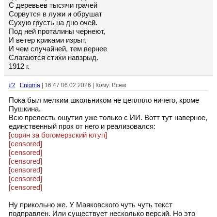
С деревьев тысячи грачей
Сорвутся в лужи и обрушат
Сухую грусть на дно очей.
Под ней проталины чернеют,
И ветер криками изрыт,
И чем случайней, тем вернее
Слагаются стихи навзрыд.
1912 г.
#2
Enigma
| 16:47 06.02.2026 | Кому: Всем
Пока был мелким школьником не цепляло ничего, кроме
Пушкина.
Всю прелесть ощутил уже только с ИИ. Вотт тут наверное,
единственный прок от него и реализовался:
[сорян за богомерзский ютуп]
[censored]
[censored]
[censored]
[censored]
[censored]
[censored]
Ну прикольно же. У Маяковского чуть чуть текст
подправлен. Или существует несколько версий. Но это