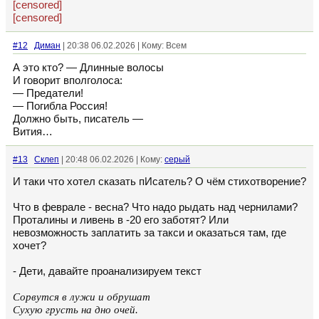
[censored]
[censored]
#12
Диман
| 20:38 06.02.2026 | Кому: Всем
А это кто? — Длинные волосы
И говорит вполголоса:
— Предатели!
— Погибла Россия!
Должно быть, писатель —
Вития…
#13
Склеп
| 20:48 06.02.2026 | Кому:
серый
И таки что хотел сказать пИсатель? О чём стихотворение?
Что в феврале - весна? Что надо рыдать над чернилами?
Проталины и ливень в -20 его заботят? Или
невозможность заплатить за такси и оказаться там, где
хочет?
- Дети, давайте проанализируем текст
Сорвутся в лужи и обрушат
Сухую грусть на дно очей.