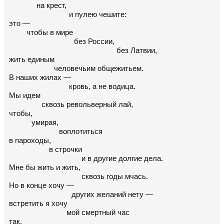
на крест,
и пулею чешите:
это —
чтобы в мире
без России,
без Латвии,
жить единым
человечьим общежитьем.
В наших жилах —
кровь, а не водица.
Мы идем
сквозь револьверный лай,
чтобы,
умирая,
воплотиться
в пароходы,
в строчки
и в другие долгие дела.
Мне бы жить и жить,
сквозь годы мчась.
Но в конце хочу —
других желаний нету —
встретить я хочу
мой смертный час
так,