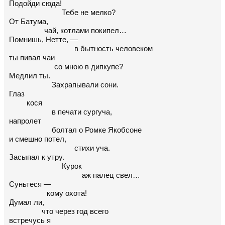
Подойди сюда!
Тебе не мелко?
От Батума,
чай, котлами покипел…
Помнишь, Нетте, —
в бытность человеком
ты пивал чаи
со мною в дипкупе?
Медлил ты.
Захрапывали сони.
Глаз
кося
в печати сургуча,
напролет
болтал о Ромке Якобсоне
и смешно потел,
стихи уча.
Засыпал к утру.
Курок
аж палец свел…
Суньтеся —
кому охота!
Думал ли,
что через год всего
встречусь я