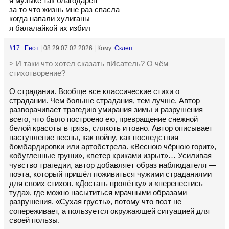
я музыке так благодарен
за то что жизнь мне раз спасла
когда напали хулиганы
я балалайкой их избил
#17
Енот
| 08:29 07.02.2026 | Кому:
Склеп
> И таки что хотел сказать пИсатель? О чём
стихотворение?
О страдании. Вообще все классические стихи о
страдании. Чем больше страдания, тем лучше. Автор
разворачивает трагедию умирания зимы и разрушения
всего, что было построено ею, превращение снежной
белой красоты в грязь, слякоть и говно. Автор описывает
наступление весны, как войну, как последствия
бомбардировки или артобстрела. «Весною чёрною горит»,
«обугленные груши», «ветер криками изрыт»… Усиливая
чувство трагедии, автор добавляет образ наблюдателя —
поэта, который пришёл поживиться чужими страданиями
для своих стихов. «Достать пролётку» и «перенестись
туда», где можно насытиться мрачными образами
разрушения. «Сухая грусть», потому что поэт не
сопереживает, а пользуется окружающей ситуацией для
своей пользы.