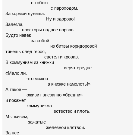
с тобою —
с пароходом.
За кормой лунища.
Ну и здорово!
Залегла,
просторы надвое порвав.
Будто навек
за собой
из битвы коридоровой
тянешь след героя,
светел и кровав.
В коммунизм из книжки
верят средне.
«Мало ли,
что можно
в книжке намолоть!»
А такое —
оживит внезапно «бредни»
и покажет
коммунизма
естество и плоть.
Мы живем,
зажатые
железной клятвой.
За нее —