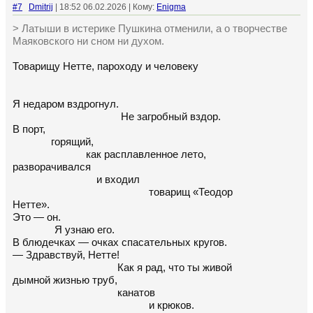
#7
Dmitrij
| 18:52 06.02.2026 | Кому:
Enigma
> Латыши в истерике Пушкина отменили, а о творчестве
Маяковского ни сном ни духом.
Товарищу Нетте, пароходу и человеку
Я недаром вздрогнул.
Не загробный вздор.
В порт,
горящий,
как расплавленное лето,
разворачивался
и входил
товарищ «Теодор
Нетте».
Это — он.
Я узнаю его.
В блюдечках — очках спасательных кругов.
— Здравствуй, Нетте!
Как я рад, что ты живой
дымной жизнью труб,
канатов
и крюков.