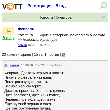
Регистрация
Вход
|
Новости | Культура
Февраль.
14
culture.ru
— Борис Пастернак написал его в 22 года.
В пену
—
Новости, Культура
серый
16:28 06.02.2026
20 комментариев | 15 за, 1 против
|
#1
серый
| 16:38 06.02.2026 | Кому: Всем
Февраль. Достать чернил и плакать!
Писать о феврале навзрыд,
Пока грохочущая слякоть
Весною черною горит.
Достать пролетку. За шесть гривен,
Чрез благовест, чрез клик колес,
Перенестись туда, где ливень
Еще шумней чернил и слез.
Где, как обугленные груши,