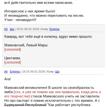
всё действительно ими всеми написаное.
Интересное у них время было!
И неожиданно, что можно переложить на песню.
Учил - ненавидел!!!
#3
Ща
| 18:01 06.02.2026 | Кому:
Enigma
Камрад, вот тебе ещё в копилку, вдруг мимо прошло:
Маяковский, Левый Марш
[censored]
Цветаева
[censored]
#4
Enigma
| 18:25 06.02.2026 | Кому:
Ща
Ага!
Маяковский великолепен! В школе за своеобразность
ямба
[эээ, я уже не помню как оно правильно, когда речь о
его творчестве]
стихов Маяковского учить не заставляли.
Но про паспорт я помню исключительно с тех времен. А с
Буржуазной Республикой
"Как работает республика