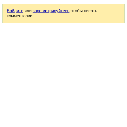
Войдите
или
зарегистрируйтесь
чтобы писать
комментарии.