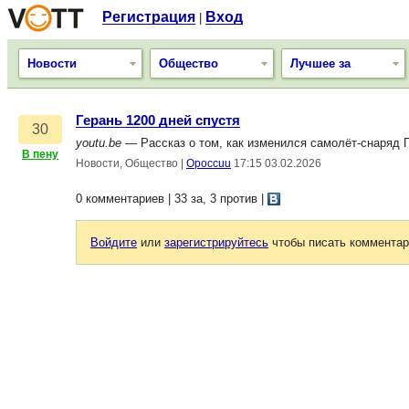
Регистрация
Вход
|
Новости
Общество
Лучшее за
Герань 1200 дней спустя
30
youtu.be
— Рассказ о том, как изменился самолёт-снаряд Г
В пену
Новости, Общество
|
Opoccuu
17:15 03.02.2026
0 комментариев | 33 за, 3 против
|
Войдите
или
зарегистрируйтесь
чтобы писать комментар