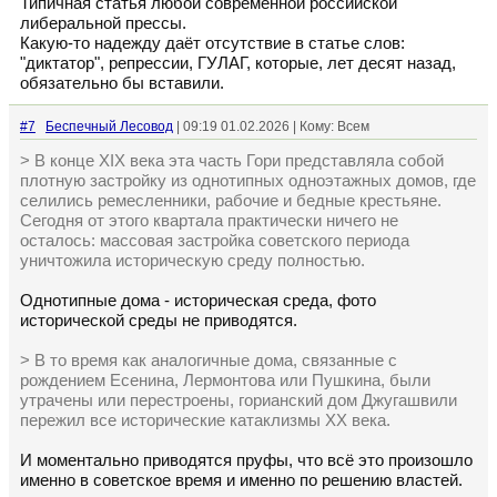
Типичная статья любой современной российской
либеральной прессы.
Какую-то надежду даёт отсутствие в статье слов:
"диктатор", репрессии, ГУЛАГ, которые, лет десят назад,
обязательно бы вставили.
#7
Беспечный Лесовод
| 09:19 01.02.2026 | Кому: Всем
> В конце XIX века эта часть Гори представляла собой
плотную застройку из однотипных одноэтажных домов, где
селились ремесленники, рабочие и бедные крестьяне.
Сегодня от этого квартала практически ничего не
осталось: массовая застройка советского периода
уничтожила историческую среду полностью.
Однотипные дома - историческая среда, фото
исторической среды не приводятся.
> В то время как аналогичные дома, связанные с
рождением Есенина, Лермонтова или Пушкина, были
утрачены или перестроены, горианский дом Джугашвили
пережил все исторические катаклизмы XX века.
И моментально приводятся пруфы, что всё это произошло
именно в советское время и именно по решению властей.