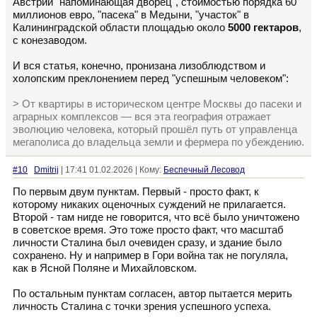
Австрии "напоминающая дворец", стоимостью порядка 60
миллионов евро, "пасека" в Медыни, "участок" в
Калининградской области площадью около
5000 гектаров
,
с конезаводом.
И вся статья, конечно, пронизана лизоблюдством и
холопским преклонением перед "успешным человеком":
> От квартиры в историческом центре Москвы до пасеки и
аграрных комплексов — вся эта география отражает
эволюцию человека, который прошёл путь от управленца
мегаполиса до владельца земли и фермера по убеждению.
#10
Dmitrij
| 17:41 01.02.2026 | Кому:
Беспечный Лесовод
По первым двум пунктам. Первый - просто факт, к
которому никаких оценочных суждений не прилагается.
Второй - там нигде не говорится, что всё было уничтожено
в советское время. Это тоже просто факт, что масштаб
личности Сталина был очевиден сразу, и здание было
сохранено. Ну и например в Гори война так не погуляла,
как в Ясной Поляне и Михайловском.
По остальным пунктам согласен, автор пытается мерить
личность Сталина с точки зрения успешного успеха.