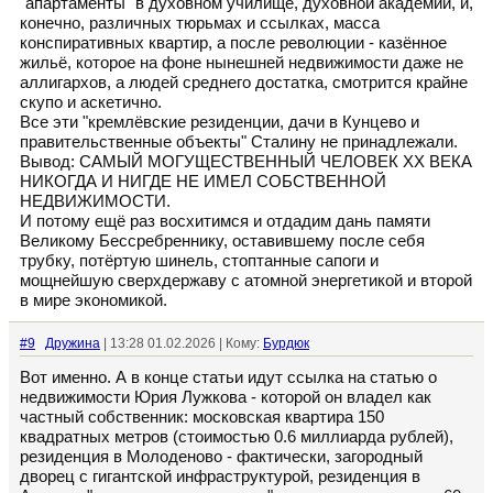
"апартаменты" в духовном училище, духовной академии, и,
конечно, различных тюрьмах и ссылках, масса
конспиративных квартир, а после революции - казённое
жильё, которое на фоне нынешней недвижимости даже не
аллигархов, а людей среднего достатка, смотрится крайне
скупо и аскетично.
Все эти "кремлёвские резиденции, дачи в Кунцево и
правительственные объекты" Сталину не принадлежали.
Вывод: САМЫЙ МОГУЩЕСТВЕННЫЙ ЧЕЛОВЕК XX ВЕКА
НИКОГДА И НИГДЕ НЕ ИМЕЛ СОБСТВЕННОЙ
НЕДВИЖИМОСТИ.
И потому ещё раз восхитимся и отдадим дань памяти
Великому Бессребреннику, оставившему после себя
трубку, потёртую шинель, стоптанные сапоги и
мощнейшую сверхдержаву с атомной энергетикой и второй
в мире экономикой.
#9
Дружина
| 13:28 01.02.2026 | Кому:
Бурдюк
Вот именно. А в конце статьи идут ссылка на статью о
недвижимости Юрия Лужкова - которой он владел как
частный собственник: московская квартира 150
квадратных метров (стоимостью 0.6 миллиарда рублей),
резиденция в Молоденово - фактически, загородный
дворец с гигантской инфраструктурой, резиденция в