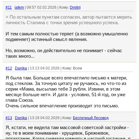
#11
iafem
| 09:57 02.02.2026 | Кому:
Dmitrij
> По остальным пунктам согласен, автор пытается мерить
личность Сталина с точки зрения успешного успеха.
И тем самым полностью теряет (а возможно умышленно
подменяет) истинный смысл явления.
Но, возможно, он действительно не понимает - сейчас
таких много...
#12
Danika
| 13:13 04.02.2026 | Кому: Всем
Я была там. Больше всего впечатлило письмо к матери,
под стеклом. За точную цитату не ручаюсь, но что-то из
серии «Мама, высылаю тебе 3 рубля. Извини, в этом
месяце больше нет». И дата - условно, 51-й год, он уже
глава Союза.
Очень сильное впечатление производит это письмо.
#13
Danika
| 13:18 04.02.2026 | Кому:
Беспечный Лесовод
Я, кстати, не видела там массовой советской застройки -
ну, те в моем понимании - хрущевок, Брежневок,
пятиэтажек. Когда снимали комнату в частной гостишке, я