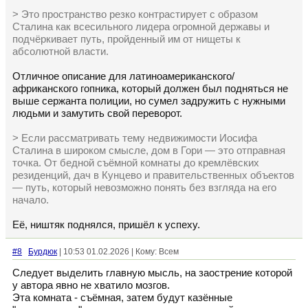
> Это пространство резко контрастирует с образом
Сталина как всесильного лидера огромной державы и
подчёркивает путь, пройденный им от нищеты к
абсолютной власти.
Отличное описание для латиноамериканского/
африканского гопника, который должен был подняться не
выше сержанта полиции, но сумел задружить с нужными
людьми и замутить свой переворот.
> Если рассматривать тему недвижимости Иосифа
Сталина в широком смысле, дом в Гори — это отправная
точка. От бедной съёмной комнаты до кремлёвских
резиденций, дач в Кунцево и правительственных объектов
— путь, который невозможно понять без взгляда на его
начало.
Её, ништяк поднялся, пришёл к успеху.
#8
Бурдюк
| 10:53 01.02.2026 | Кому: Всем
Следует выделить главную мысль, на заострение которой
у автора явно не хватило мозгов.
Эта комната - съёмная, затем будут казённые