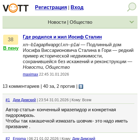
Регистрация
Вход
|
Новости | Общество
Где родился и жил Иосиф Сталин
38
xn--b1agapfwapgcl.xn--p1ai
— Подлинный дом
В пену
Иосифа Виссарионовича Сталина в Гори — редкий
пример исторической недвижимости,
сохранившейся без искажений и реконструкции —
Новости, Общество
maximax
22:45 31.01.2026
13 комментариев | 40 за, 2 против
|
#1
Дим Димский
| 23:54 31.01.2026 | Кому: Всем
Автор статьи- конченный мразепидор и конкретная
пидоромразь.
Чтобы так какашечкой измазать шовчик- это надо иметь
призвание .
#2
Enigma
| 06:21 01.02.2026 | Кому:
Дим Димский