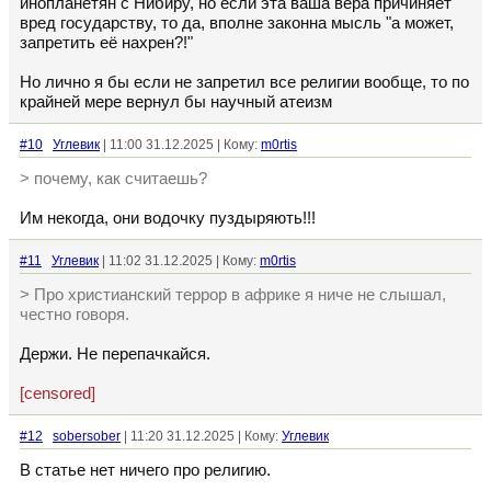
инопланетян с Нибиру, но если эта ваша вера причиняет
вред государству, то да, вполне законна мысль "а может,
запретить её нахрен?!"
Но лично я бы если не запретил все религии вообще, то по
крайней мере вернул бы научный атеизм
#10
Углевик
| 11:00 31.12.2025 | Кому:
m0rtis
> почему, как считаешь?
Им некогда, они водочку пуздыряють!!!
#11
Углевик
| 11:02 31.12.2025 | Кому:
m0rtis
> Про христианский террор в африке я ниче не слышал,
честно говоря.
Держи. Не перепачкайся.
[censored]
#12
sobersober
| 11:20 31.12.2025 | Кому:
Углевик
В статье нет ничего про религию.