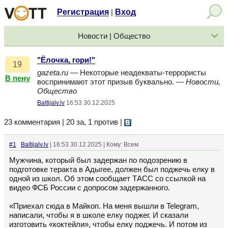
Регистрация
Вход
|
Новости | Общество
"Ёлочка, гори!"
19
gazeta.ru
— Некоторые неадекваты-террористы
В пену
воспринимают этот призыв буквально. —
Новости,
Общество
Baltijalv.lv
16:53 30.12.2025
23 комментария | 20 за, 1 против
|
#1
Baltijalv.lv
| 16:53 30.12.2025 | Кому: Всем
Мужчина, который был задержан по подозрению в
подготовке теракта в Адыгее, должен был поджечь елку в
одной из школ. Об этом сообщает ТАСС со ссылкой на
видео ФСБ России с допросом задержанного.
«Приехал сюда в Майкоп. На меня вышли в Telegram,
написали, чтобы я в школе елку поджег. И сказали
изготовить «коктейли», чтобы елку поджечь. И потом из