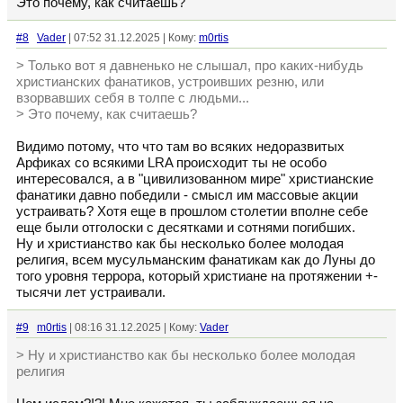
Это почему, как считаешь?
#8
Vader
| 07:52 31.12.2025 | Кому:
m0rtis
> Только вот я давненько не слышал, про каких-нибудь
христианских фанатиков, устроивших резню, или
взорвавших себя в толпе с людьми...
> Это почему, как считаешь?
Видимо потому, что что там во всяких недоразвитых
Арфиках со всякими LRA происходит ты не особо
интересовался, а в "цивилизованном мире" христианские
фанатики давно победили - смысл им массовые акции
устраивать? Хотя еще в прошлом столетии вполне себе
еще были отголоски с десятками и сотнями погибших.
Ну и христианство как бы несколько более молодая
религия, всем мусульманским фанатикам как до Луны до
того уровня террора, который христиане на протяжении +-
тысячи лет устраивали.
#9
m0rtis
| 08:16 31.12.2025 | Кому:
Vader
> Ну и христианство как бы несколько более молодая
религия