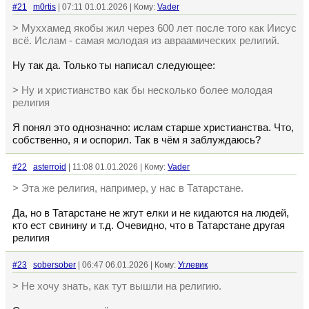
#21
m0rtis
| 07:11 01.01.2026 | Кому:
Vader
> Муххамед якобы жил через 600 лет после того как Иисус
всё. Ислам - самая молодая из авраамических религий.
Ну так да. Только ты написал следующее:
> Ну и христианство как бы несколько более молодая
религия
Я понял это однозначно: ислам старше христианства. Что,
собственно, я и оспорил. Так в чём я заблуждаюсь?
#22
asterroid
| 11:08 01.01.2026 | Кому:
Vader
> Эта же религия, например, у нас в Татарстане.
Да, но в Татарстане не жгут елки и не кидаются на людей,
кто ест свинину и т.д. Очевидно, что в Татарстане другая
религия
#23
sobersober
| 06:47 06.01.2026 | Кому:
Углевик
> Не хочу знать, как тут вышли на религию.