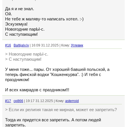
Да я и не знал.
Ой.
Не тебе ж маляву-то написать хотел. :-)
Эскуземуа!
Новогодние парЫ-с.
С наступающим!
#16
Baltijalv.lv
| 16:09 31.12.2025 | Кому:
Углевик
> Новогодние парЫ-с.
> С наступающим!
У меня тоже... пары. От хорошей бавшей польской, а
теперь финской водки "Кошкенкурва". :) И тебя с
праздником!
И всех камрадов с праздником!!!
#17
cp866
| 19:17 31.12.2025 | Кому:
asterroid
> Если их религия такая не мирная, может ее запретить?
Тогда их придется все запретить. А потом людей
запретить.