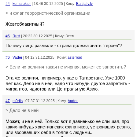
#4
konstruktor
| 18:46 30.12.2025 | Кому:
Baltijalv.lv
> и флаг террористической организации
Жовтоблакитный?
#5
Rust
| 20:22 30.12.2025 | Кому: Всем
Почему лицо размыли - страна должна знать "героев"?
#6
Vader
| 04:12 31.12.2025 | Кому:
asterroid
> Если их религия такая не мирная, может ее запретить?
Эта же религия, например, у нас в Татарстане. Уже 1000
лет как. Дело не в ней, надо что нибудь другое запретить -
мигрантов, идиотов или Центральную Азию.
#7
m0rtis
| 07:37 31.12.2025 | Кому:
Vader
> Дело не в ней
Может, и не в ней. Только вот я давненько не слышал, про
каких-нибудь христианских фанатиков, устроивших резню,
или взорвавших себя в толпе с людьми...