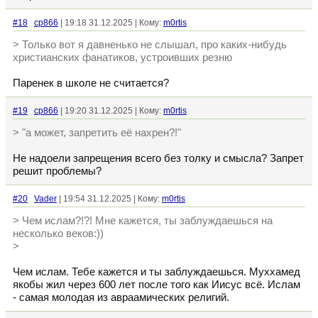
#18
cp866
| 19:18 31.12.2025 | Кому:
m0rtis
> Только вот я давненько не слышал, про каких-нибудь
христианских фанатиков, устроивших резню
Паренек в школе не считается?
#19
cp866
| 19:20 31.12.2025 | Кому:
m0rtis
> "а может, запретить её нахрен?!"
Не надоели запрещения всего без толку и смысла? Запрет
решит проблемы?
#20
Vader
| 19:54 31.12.2025 | Кому:
m0rtis
> Чем ислам?!?! Мне кажется, ты заблуждаешься на
несколько веков:))
>
Чем ислам. Тебе кажется и ты заблуждаешься. Муххамед
якобы жил через 600 лет после того как Иисус всё. Ислам
- самая молодая из авраамических религий.