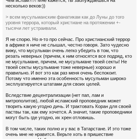
Чем ислам?!?! Мне кажется, ты заблуждаешься на
несколько веков:))
> всем мусульманским фанатикам как до Луны до того
уровня террора, который христиане на протяжении +-
тысячи лет устраивали.
Я не спорю. Но я-то про сейчас. Про христианский террор
в африке я ниче не слышал, честно говоря. Зато чудесно
вижу, что мусульман очень легко убедить в том, что
резать неверных (причем, к ним относятся все подряд, кто
не мусульмане, причем, не мусульмане твоей секты! Не
твоей секты мусульмане тоже неверные) хорошо и
правильно. И вот это как раз меня очень беспокоит.
Потому что именно эта особенность мусульман широко
эксплуатируется штатами для своих целей.
Вследствие децентрализации (нет пап, лам и
митрополитов), любой исламский проповедник может
творить какую угодно дичь. И трактовать Коран для своей
паствы так, как ему хочется. А значит, такие проповедники
могут быть где угодно, их хрен отловишь.
В том числе, таких полно и у вас в Татарстане. И это тоже
очень мне не нравится. Верьте хоть в пришествие