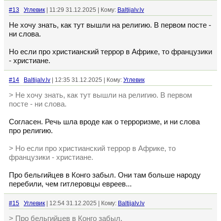
#13
Углевик
| 11:29 31.12.2025 | Кому:
Baltijalv.lv
Не хочу знать, как тут вышли на религию. В первом посте -
ни слова.
Но если про христианский террор в Африке, то французики
- христиане.
#14
Baltijalv.lv
| 12:35 31.12.2025 | Кому:
Углевик
> Не хочу знать, как тут вышли на религию. В первом
посте - ни слова.
Согласен. Речь шла вроде как о терроризме, и ни слова
про религию.
> Но если про христианский террор в Африке, то
французики - христиане.
Про бельгийцев в Конго забыл. Они там больше народу
перебили, чем гитлеровцы евреев...
#15
Углевик
| 12:54 31.12.2025 | Кому:
Baltijalv.lv
> Про бельгийцев в Конго забыл.