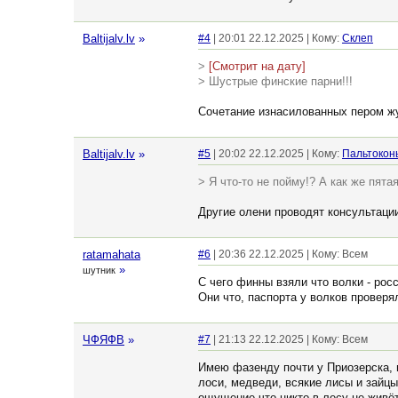
Baltijalv.lv
»
#4
| 20:01 22.12.2025 | Кому:
Склеп
>
[Смотрит на дату]
> Шустрые финские парни!!!
Сочетание изнасилованных пером жур
Baltijalv.lv
»
#5
| 20:02 22.12.2025 | Кому:
Пальтокон
> Я что-то не пойму!? А как же пят
Другие олени проводят консультаци
ratamahata
#6
| 20:36 22.12.2025 | Кому: Всем
»
шутник
С чего финны взяли что волки - рос
Они что, паспорта у волков проверя
ЧФЯФВ
»
#7
| 21:13 22.12.2025 | Кому: Всем
Имею фазенду почти у Приозерска, и
лоси, медведи, всякие лисы и зайцы
ощущение что никто в лесу не живё