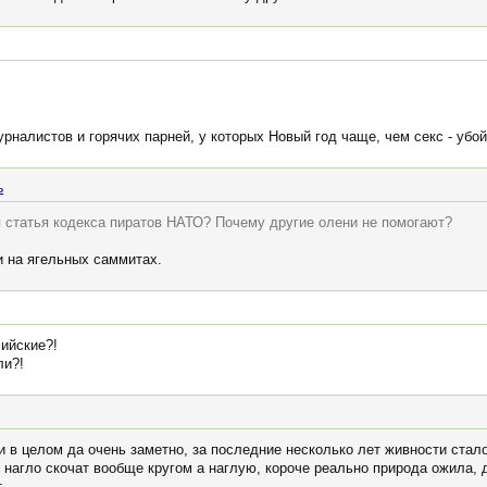
налистов и горячих парней, у которых Новый год чаще, чем секс - убойн
ь
ая статья кодекса пиратов НАТО? Почему другие олени не помогают?
и на ягельных саммитах.
сийские?!
ли?!
 в целом да очень заметно, за последние несколько лет живности стало
 нагло скочат вообще кругом а наглую, короче реально природа ожила, 
т