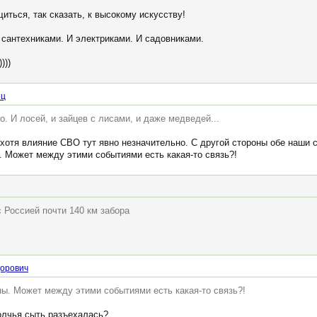
иться, так сказать, к высокому искусству!
 сантехниками. И электриками. И садовниками.
)))
ц
о. И лосей, и зайцев с лисами, и даже медведей...
 хотя влияние СВО тут явно незначительно. С другой стороны обе наши 
 Может между этими событиями есть какая-то связь?!
 Россией почти 140 км забора
дорович
. Может между этими событиями есть какая-то связь?!
волчья сыть разъехалась?