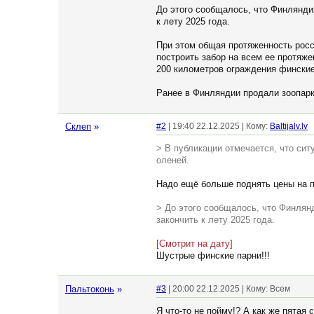
До этого сообщалось, что Финляндия
к лету 2025 года.
При этом общая протяженность росс
построить забор на всем ее протяже
200 километров ограждения финские
Ранее в Финляндии продали зоопарк
Склеп
»
#2
| 19:40 22.12.2025 | Кому:
Baltijalv.lv
> В публикации отмечается, что сит
оленей.
Надо ещё больше поднять цены на 
> До этого сообщалось, что Финлянд
закончить к лету 2025 года.
[Смотрит на дату]
Шустрые финские парни!!!
Пальтоконь
»
#3
| 20:00 22.12.2025 | Кому: Всем
Я что-то не пойму!? А как же пятая 