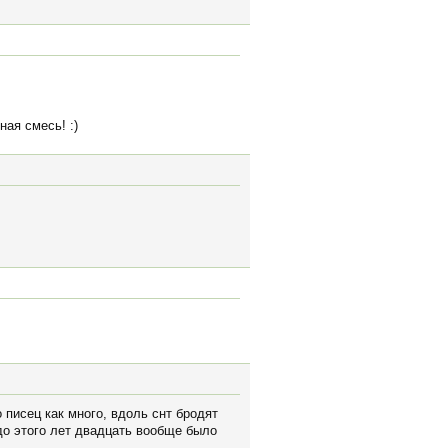
ая смесь! :)
 писец как много, вдоль снт бродят
до этого лет двадцать вообще было