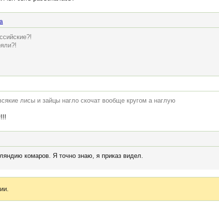
a
оссийские?!
ряли?!
всякие лисы и зайцы нагло скочат вообще кругом а наглую
!!!
ляндию комаров. Я точно знаю, я приказ видел.
ии.