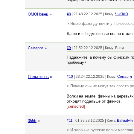
ОМОНовец
»
#8
| 21:48 22.12.2025 | Кому:
ЧФЯФВ
> Имею фазенду почти у Приозерска,
Да ее и в Подмосковье полно стало.
Семаргл
»
#9
| 21:52 22.12.2025 | Кому: Всем
Падажжите, а почему бы финским пог
проблему?
Пальтоконь
»
#10
| 23:24 22.12.2025 | Кому:
Семаргл
> Почему они не могут так просто р
Волки на земле, финны на деревьях,
отходят подальше от финнов.
[censored]
355tr
»
#11
| 01:39 23.12.2025 | Кому:
Baltijalv.lv
> И злобные русские волки массово 