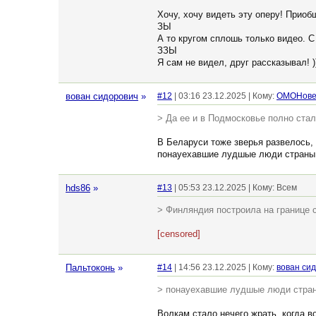
Хочу, хочу видеть эту оперу! Приобщ
ЗЫ
А то кругом сплошь только видео. С
ЗЗЫ
Я сам не видел, друг рассказывал! ))
вован сидорович
»
#12
| 03:16 23.12.2025 | Кому:
ОМОНове
> Да ее и в Подмосковье полно стал
В Беларуси тоже зверья развелось,
понауехавшие лудшые люди страны.
hds86
»
#13
| 05:53 23.12.2025 | Кому: Всем
> Финляндия построила на границе с
[censored]
Пальтоконь
»
#14
| 14:56 23.12.2025 | Кому:
вован си
> понауехавшие лудшые люди страны
Волкам стало нечего жрать, когда 