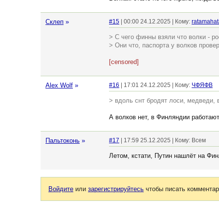
Склеп
»
#15
| 00:00 24.12.2025 | Кому:
ratamahat
> С чего финны взяли что волки - р
> Они что, паспорта у волков прове
[censored]
Alex Wolf
»
#16
| 17:01 24.12.2025 | Кому:
ЧФЯФВ
> вдоль снт бродят лоси, медведи, 
А волков нет, в Финляндии работают
Пальтоконь
»
#17
| 17:59 25.12.2025 | Кому: Всем
Летом, кстати, Путин нашлёт на Фин
Войдите
или
зарегистрируйтесь
чтобы писать комментар