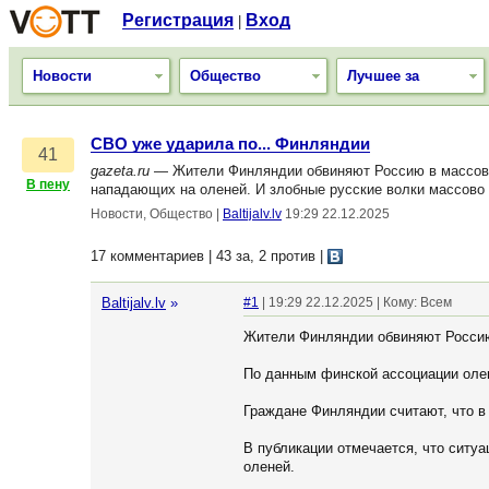
Регистрация
Вход
|
Новости
Общество
Лучшее за
СВО уже ударила по... Финляндии
41
gazeta.ru
— Жители Финляндии обвиняют Россию в массовой 
В пену
нападающих на оленей. И злобные русские волки массово д
Новости, Общество
|
Baltijalv.lv
19:29 22.12.2025
17 комментариев | 43 за, 2 против
|
Baltijalv.lv
»
#1
| 19:29 22.12.2025 | Кому: Всем
Жители Финляндии обвиняют Россию
По данным финской ассоциации олен
Граждане Финляндии считают, что в
В публикации отмечается, что ситуа
оленей.