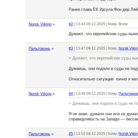
Ранее глава ЕК Урсула Фон дер Ляй
Norsk Viking
»
#2
| 13:43 09.12.2025 | Кому: Всем
Думают, что европейские суды выне
Пальтоконь
»
#3
| 13:47 09.12.2025 | Кому:
Norsk Viki
> Думают, что европейские суды вы
Думаешь, они подали в суды не поду
Относительно ситуации: лично я жел
Norsk Viking
»
#4
| 13:49 09.12.2025 | Кому:
Пальтокон
> Думаешь, они подали в суды не по
Я не знаю, думали они или не думал
справедливость на Западе — бессм
Пальтоконь
»
#5
| 13:52 09.12.2025 | Кому:
Norsk Viki