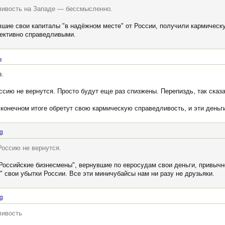
ливость на Западе — бессмысленно.
авшие свои капиталы "в надёжном месте" от России, получили кармичес
ъективно справедливыми.
ь
о.
сию не вернутся. Просто будут еще раз спизжены. Перепиздь, так сказат
 конечном итоге обретут свою кармическую справедливость, и эти деньги
ng
Россию не вернутся.
"Российские бизнесмены", вернувшие по евросудам свои деньги, привыч
 свои убытки России. Все эти миничубайсы нам ни разу не друзьяки.
ng
ливость