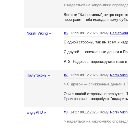
> надеяться на какую-либо справед
Все эти "бизнесмены", хитро спрят
проиграют – оба исхода я вижу суб
Norsk Viking
»
#6
| 13:55 09.12.2025 | Кому:
Пальтокон
С одной стороны, так им всем и над
С другой — спизженные деньги в Рос
P. S. Надеюсь, перепиздчики тоже в
Пальтоконь
»
#7
| 13:59 09.12.2025 | Кому:
Norsk Viki
> С другой — спизженные деньги в 
Они с любой стороны не вернутся. 
Проигравшие – попробуют "подарить"
angryPhD
»
#8
| 14:27 09.12.2025 | Кому:
Norsk Viki
> надеяться на какую-либо справед