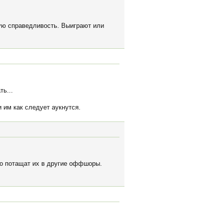
кую справедливость. Выиграют или
ь...
 им как следует аукнутся.
но потащат их в другие оффшоры.