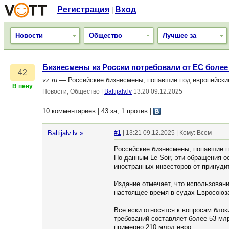
Регистрация
Вход
|
Новости
Общество
Лучшее за
Бизнесмены из России потребовали от ЕС более
42
vz.ru
— Российские бизнесмены, попавшие под европейские 
В пену
Новости, Общество
|
Baltijalv.lv
13:20 09.12.2025
10 комментариев | 43 за, 1 против
|
Baltijalv.lv
»
#1
| 13:21 09.12.2025 | Кому: Всем
Российские бизнесмены, попавшие по
По данным Le Soir, эти обращения 
иностранных инвесторов от принуди
Издание отмечает, что использован
настоящее время в судах Евросоюза
Все иски относятся к вопросам бло
требований составляет более 53 мл
примерно 210 млрд евро.