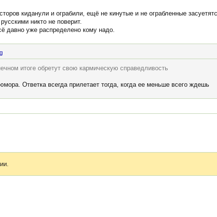
торов киданули и ограбили, ещё не кинутые и не ограбленные засуетятс
 русскими никто не поверит.
всё давно уже распределено кому надо.
ng
нечном итоге обретут свою кармическую справедливость
юмора. Ответка всегда прилетает тогда, когда ее меньше всего ждешь
ии.