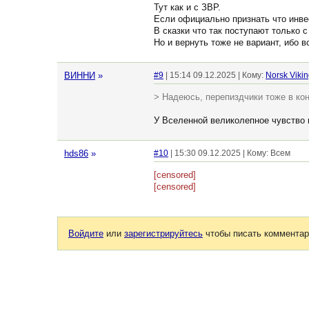
Тут как и с ЗВР.
Если официально признать что инвес
В сказки что так поступают только с
Но и вернуть тоже не вариант, ибо 
ВИННИ
»
#9
| 15:14 09.12.2025 | Кому:
Norsk Viki
> Надеюсь, перепиздчики тоже в ко
У Вселенной великолепное чувство 
hds86
»
#10
| 15:30 09.12.2025 | Кому: Всем
[censored]
[censored]
Войдите
или
зарегистрируйтесь
чтобы писать комментар