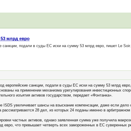
 53 млрд евро
санкции, подали в суды ЕС иски на сумму 53 млрд евро, пишет Le Soir.
д европейские санкции, подали в суды ЕС иски на сумму 53 млрд евро, 
основаны на применении механизма урегулирования инвестиционных спор
тельного изъятия активов государством, передает «Фонтанка».
ие ISDS увеличивает шансы на взыскание компенсации, даже если дело 
 рассматриваются 28 дел, из которых 24 поданы именно в арбитражном 
кировки частных активов, однако заявленная сумма уже получила макро
рд евро, что превышает четверть всех замороженных в ЕС суверенных 