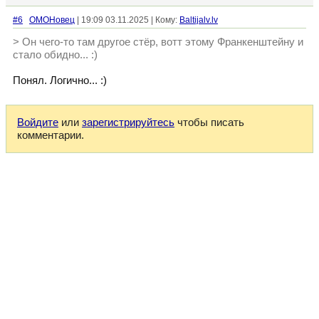
#6
ОМОНовец
| 19:09 03.11.2025 | Кому:
Baltijalv.lv
> Он чего-то там другое стёр, вотт этому Франкенштейну и
стало обидно... :)
Понял. Логично... :)
Войдите
или
зарегистрируйтесь
чтобы писать
комментарии.