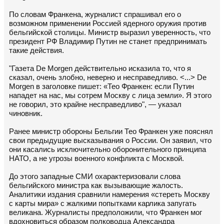
По словам Франкена, журналист спрашивал его о
возможном применении Россией ядерного оружия против
бельгийской столицы. Министр выразил уверенность, что
президент РФ Владимир Путин не станет предпринимать
такие действия.
"Газета De Morgen действительно исказила то, что я
сказал, очень злобно, неверно и несправедливо. <...> De
Morgen в заголовке пишет: «Тео Франкен: если Путин
нападет на нас, мы сотрем Москву с лица земли». Я этого
не говорил, это крайне несправедливо", — указал
чиновник.
Ранее министр обороны Бельгии Тео Франкен уже пояснял
свои предыдущие высказывания о России. Он заявил, что
они касались исключительно оборонительного принципа
НАТО, а не угрозы военного конфликта с Москвой.
До этого западные СМИ охарактеризовали слова
бельгийского министра как вызывающие жалость.
Аналитики издания сравнили намерения «стереть Москву
с карты мира» с жалкими попытками карлика запугать
великана. Журналисты предположили, что Франкен мог
вдохновиться образом полководца Александра