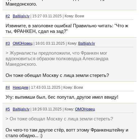
Македонского.
#2
Baltijalv.lv
| 15:27 03.11.2025 | Кому: Всем
Извините, в заголовке ошибка! Правильно читать: "Что ж
ты, ФРАНКЕН, сдал на зад?"
#3
ОМОНовец
| 16:01 03.11.2025 | Кому:
Baltijalv.lv
> Журналисты предположили, что Франкен мог
вдохновиться образом полководца Александра
Македонского.
Он тоже обещал Москву с лица земли стереть?
#4
Никодим
| 17:43 03.11.2025 | Кому: Всем
Угу: выпимши был, бес попутал, другое имел ввиду!
#5
Baltijalv.lv
| 18:26 03.11.2025 | Кому:
ОМОНовец
> Он тоже обещал Москву с лица земли стереть?
Он чего-то там другое стёр, вотт этому Франкенштейну и
стало обидно... :)