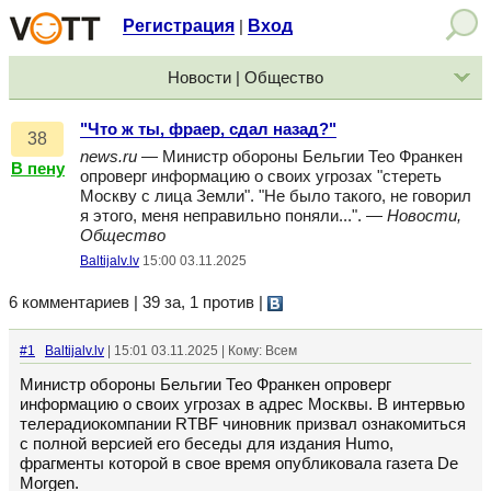
Регистрация
Вход
|
Новости | Общество
"Что ж ты, фраер, сдал назад?"
38
news.ru
— Министр обороны Бельгии Тео Франкен
В пену
опроверг информацию о своих угрозах "стереть
Москву с лица Земли". "Не было такого, не говорил
я этого, меня неправильно поняли...". —
Новости,
Общество
Baltijalv.lv
15:00 03.11.2025
6 комментариев | 39 за, 1 против
|
#1
Baltijalv.lv
| 15:01 03.11.2025 | Кому: Всем
Министр обороны Бельгии Тео Франкен опроверг
информацию о своих угрозах в адрес Москвы. В интервью
телерадиокомпании RTBF чиновник призвал ознакомиться
с полной версией его беседы для издания Humo,
фрагменты которой в свое время опубликовала газета De
Morgen.