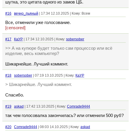
шутка, это цитата одного из замов ЦБ.
#16
вечно_пьяный
| 17:34 12.10.2025 | Кому: Всем
Все, отменили уже голосование.
[censored]
#17
КаУР
| 17:34 12.10.2025 | Кому:
sobersober
>> А на купюре будет только сам процессор или всё
изделие, весь компьютер?
Шикарнейше. Лучший коммент.
#18
sobersober
| 07:19 13.10.2025 | Кому:
КаУР
> Шикарнейше. Лучший коммент.
Спасибо.
#19
askad
| 17:42 13.10.2025 | Кому:
Comrade9444
так чем голосовалка закончилась? или отменили 500 руб?
#20
Comrade9444
| 08:03 14.10.2025 | Кому:
askad