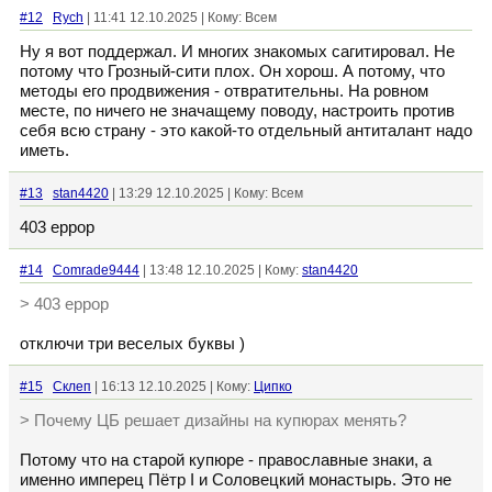
#12
Rych
| 11:41 12.10.2025 | Кому: Всем
Ну я вот поддержал. И многих знакомых сагитировал. Не
потому что Грозный-сити плох. Он хорош. А потому, что
методы его продвижения - отвратительны. На ровном
месте, по ничего не значащему поводу, настроить против
себя всю страну - это какой-то отдельный антиталант надо
иметь.
#13
stan4420
| 13:29 12.10.2025 | Кому: Всем
403 еррор
#14
Comrade9444
| 13:48 12.10.2025 | Кому:
stan4420
> 403 еррор
отключи три веселых буквы )
#15
Склеп
| 16:13 12.10.2025 | Кому:
Ципко
> Почему ЦБ решает дизайны на купюрах менять?
Потому что на старой купюре - православные знаки, а
именно имперец Пётр I и Соловецкий монастырь. Это не