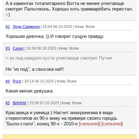
А в каментах тоталитарного Вотта не менее угнетающе
смотрит Пальтоконь. Хорошо хоть граммарёбить перестал.
:-)
#2
Леди Скиминок
| 16:04 06.10.2025 | Кому: Всем
Хорошая девочка. )) И говорит сущую правду.
#3
Склеп
| 16:39 06.10.2025 | Кому: Всем
> из под каждого куста угнетающе смотрит Путин
Не "из под", а свысока на!!!
#4
Rych
| 20:14 06.10.2025 | Кому: Всем
Какая милая девушка.
#5
ВИННИ
| 15:56 07.10.2025 | Кому: Всем
Красавица и умница ) Насчет анахронизма в виде
стереотипов из 90-х вижу на примере своего города.
"Было-стало", конец 90-х - 2010-е
[censored]
[censored]