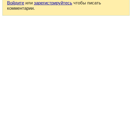
Войдите
или
зарегистрируйтесь
чтобы писать
комментарии.