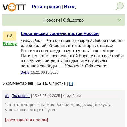
Регистрация
Вход
|
Новости | Общество
Европейский уровень против России
62
idiod.video
— Что она такое говорит? Любой прибалт
В пену
или хохол ей объяснит: в тоталитарных парках
России из под каждого куста угнетающе смотрит
Путин, а вот в просвещённой Европе пока вас грабят
и насилуют мигранты, вы дышите воздухом
истинной свободы. —
Новости, Общество
Selbst
15:21 06.10.2025
5 комментариев | 62 за, 0 против
|
#1
Пальтоконь
| 15:45 06.10.2025 | Кому: Всем
> в тоталитарных парках России из под каждого куста
угнетающе смотрит Путин
[восхищается слогом]