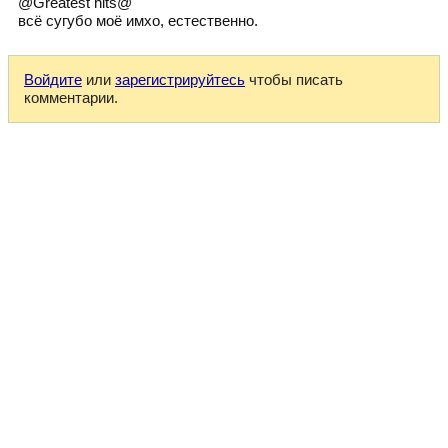
@Greatest hits@
всё сугубо моё имхо, естественно.
Войдите
или
зарегистрируйтесь
чтобы писать
комментарии.