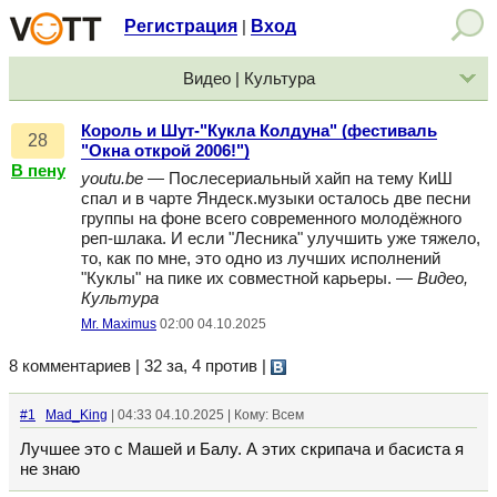
Регистрация
Вход
|
Видео | Культура
Король и Шут-"Кукла Колдуна" (фестиваль
28
"Окна открой 2006!")
В пену
youtu.be
— Послесериальный хайп на тему КиШ
спал и в чарте Яндеск.музыки осталось две песни
группы на фоне всего современного молодёжного
реп-шлака. И если "Лесника" улучшить уже тяжело,
то, как по мне, это одно из лучших исполнений
"Куклы" на пике их совместной карьеры. —
Видео,
Культура
Mr. Maximus
02:00 04.10.2025
8 комментариев | 32 за, 4 против
|
#1
Mad_King
| 04:33 04.10.2025 | Кому: Всем
Лучшее это с Машей и Балу. А этих скрипача и басиста я
не знаю