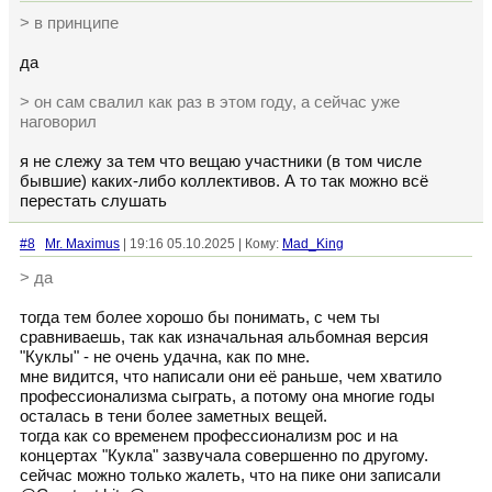
> в принципе
да
> он сам свалил как раз в этом году, а сейчас уже
наговорил
я не слежу за тем что вещаю участники (в том числе
бывшие) каких-либо коллективов. А то так можно всё
перестать слушать
#8
Mr. Maximus
| 19:16 05.10.2025 | Кому:
Mad_King
> да
тогда тем более хорошо бы понимать, с чем ты
сравниваешь, так как изначальная альбомная версия
"Куклы" - не очень удачна, как по мне.
мне видится, что написали они её раньше, чем хватило
профессионализма сыграть, а потому она многие годы
осталась в тени более заметных вещей.
тогда как со временем профессионализм рос и на
концертах "Кукла" зазвучала совершенно по другому.
сейчас можно только жалеть, что на пике они записали