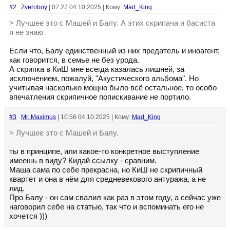
#2
Zveroboy
| 07:27 04.10.2025 | Кому:
Mad_King
> Лучшее это с Машей и Балу. А этих скрипача и басиста
я не знаю
Если что, Балу единственный из них предатель и иноагент,
как говорится, в семье не без урода.
А скрипка в КиШ мне всегда казалась лишней, за
исключением, пожалуй, "Акустического альбома". Но
учитывая насколько мощно было всё остальное, то особо
впечатления скрипичное попискивание не портило.
#3
Mr. Maximus
| 10:56 04.10.2025 | Кому:
Mad_King
> Лучшее это с Машей и Балу.
ты в принципе, или какое-то конкретное выступление
имеешь в виду? Кидай ссылку - сравним.
Маша сама по себе прекрасна, но КиШ не скрипичный
квартет и она в нём для средневекового антуража, а не
лид.
Про Балу - он сам свалил как раз в этом году, а сейчас уже
наговорил себе на статью, так что и вспоминать его не
хочется )))