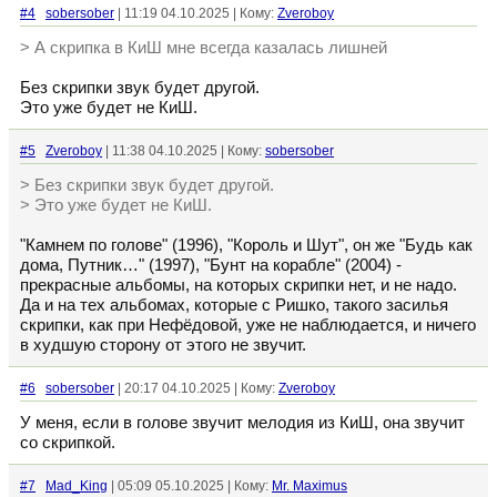
#4
sobersober
| 11:19 04.10.2025 | Кому:
Zveroboy
> А скрипка в КиШ мне всегда казалась лишней
Без скрипки звук будет другой.
Это уже будет не КиШ.
#5
Zveroboy
| 11:38 04.10.2025 | Кому:
sobersober
> Без скрипки звук будет другой.
> Это уже будет не КиШ.
"Камнем по голове" (1996), "Король и Шут", он же "Будь как
дома, Путник…" (1997), "Бунт на корабле" (2004) -
прекрасные альбомы, на которых скрипки нет, и не надо.
Да и на тех альбомах, которые с Ришко, такого засилья
скрипки, как при Нефёдовой, уже не наблюдается, и ничего
в худшую сторону от этого не звучит.
#6
sobersober
| 20:17 04.10.2025 | Кому:
Zveroboy
У меня, если в голове звучит мелодия из КиШ, она звучит
со скрипкой.
#7
Mad_King
| 05:09 05.10.2025 | Кому:
Mr. Maximus