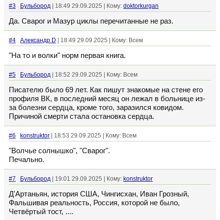
#3
Бульбород
| 18:49 29.09.2025 | Кому:
doktorkurgan
Да. Сварог и Мазур циклы перечитанные не раз.
#4
Александр D
| 18:49 29.09.2025 | Кому: Всем
"На то и волки" норм первая книга.
#5
Бульбород
| 18:52 29.09.2025 | Кому: Всем
Писателю было 69 лет. Как пишут знакомые на стене его
профиля ВК, в последний месяц он лежал в больнице из-
за болезни сердца, кроме того, заразился ковидом.
Причиной смерти стала остановка сердца.
#6
konstruktor
| 18:53 29.09.2025 | Кому: Всем
"Волчье солнышко", "Сварог".
Печально.
#7
Бульбород
| 19:01 29.09.2025 | Кому:
konstruktor
Д'Артаньян, история США, Чингисхан, Иван Грозный,
Фальшивая реальность, Россия, которой не было,
Четвёртый тост, ....