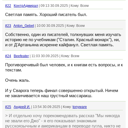
#22
КонтрАдмирал
| 09:13 30.09.2025 | Кому: Всем
Светлая память. Хороший писатель был.
#23
Anton_Gebet
| 10:00 30.09.2025 | Кому: Всем
Собственно, один из писателей, толкнувших меня изучать
историю не по учебникам ("Сталин. Красный монарх"), ни,
и от Д'Артаньяна искренне кайфанул. Светлая память.
#24
Beefeater
| 11:03 30.09.2025 | Кому: Всем
Противоречивый был человек, и к книгам есть вопросы, и к
текстам.
Очень жаль.
И у Сварога теперь финал совершенно открытый. Ничем
не заканчивается наш грустный массаракш.
#25
Андрей И.
| 13:54 30.09.2025 | Кому:
tonyware
> И отдельно хочу порекомендовать рассказ "Мы никогда
не звали его Джо" - я его показывал знакомым
русскоязычным и американцам в переводе гугла, никто не