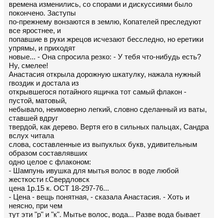
времена изменились, со спорами и дискуссиями было
покончено. Заступы
по-прежнему вонзаются в землю, Копателей преследуют
все яростнее, и
попавшие в руки жрецов исчезают бесследно, но еретики
упрямы, и приходят
новые... - Она спросила резко: - У тебя что-нибудь есть?
Ну, смелее!
Анастасия открыла дорожную шкатулку, нажала нужный
гвоздик и достала из
открывшегося потайного ящичка тот самый флакон -
пустой, матовый,
небывало, неимоверно легкий, словно сделанный из ваты,
ставшей вдруг
твердой, как дерево. Вертя его в сильных пальцах, Сандра
вслух читала
слова, составленные из выпуклых букв, удивительным
образом составлявших
одно целое с флаконом:
- Шампунь ивушка для мытья волос в воде любой
жесткости г.Свердловск
цена 1р.15 к. ОСТ 18-297-76...
- Цена - вещь понятная, - сказала Анастасия. - Хоть и
неясно, при чем
тут эти "р" и "к". Мытье волос, вода... Разве вода бывает