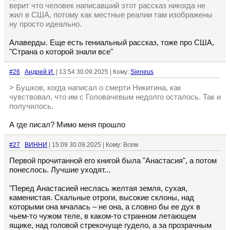
верит что человек написавший этот рассказ никогда не
жил в США, потому как местные реалии там изображены
ну просто идеально.
Алаверды. Еще есть гениальный рассказ, тоже про США,
"Страна о которой знали все"
#26
Андрей И.
| 13:54 30.09.2025 | Кому:
Sieneus
> Бушков, когда написал о смерти Никитина, как
чувствовал, что им с Головачевым недолго осталось. Так и
получилось.
А где писал? Мимо меня прошло
#27
ВИННИ
| 15:09 30.09.2025 | Кому: Всем
Первой прочитанной его книгой была "Анастасия", а потом
понеслось. Лучшие уходят...
"Перед Анастасией неслась желтая земля, сухая,
каменистая. Скальные отроги, высокие склоны, над
которыми она мчалась – не она, а словно бы ее дух в
чьем-то чужом теле, в каком-то странном летающем
ящике, над головой стрекочуще гудело, а за прозрачным