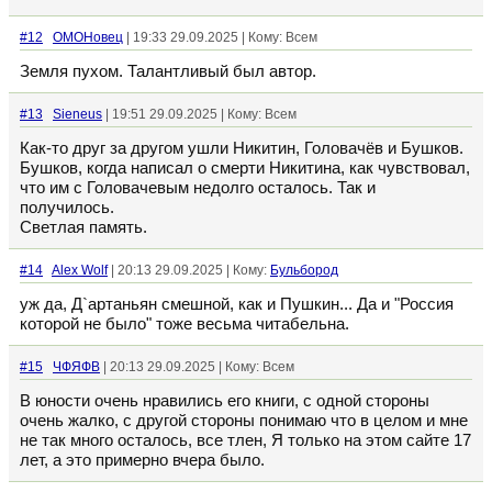
#12
ОМОНовец
| 19:33 29.09.2025 | Кому: Всем
Земля пухом. Талантливый был автор.
#13
Sieneus
| 19:51 29.09.2025 | Кому: Всем
Как-то друг за другом ушли Никитин, Головачёв и Бушков.
Бушков, когда написал о смерти Никитина, как чувствовал,
что им с Головачевым недолго осталось. Так и
получилось.
Светлая память.
#14
Alex Wolf
| 20:13 29.09.2025 | Кому:
Бульбород
уж да, Д`артаньян смешной, как и Пушкин... Да и "Россия
которой не было" тоже весьма читабельна.
#15
ЧФЯФВ
| 20:13 29.09.2025 | Кому: Всем
В юности очень нравились его книги, с одной стороны
очень жалко, с другой стороны понимаю что в целом и мне
не так много осталось, все тлен, Я только на этом сайте 17
лет, а это примерно вчера было.