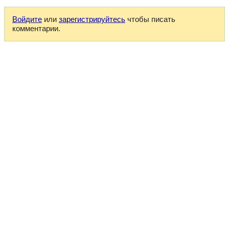
Войдите
или
зарегистрируйтесь
чтобы писать
комментарии.