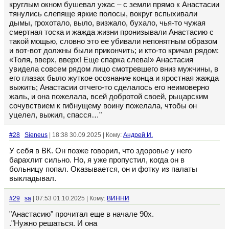
круглым окном бушевал ужас – с земли прямо к Анастасии
тянулись слепяще яркие полосы, вокруг вспыхивали
дымы, грохотало, выло, визжало, бухало, чья-то чужая
смертная тоска и жажда жизни пронизывали Анастасию с
такой мощью, словно это ее убивали непонятным образом
и вот-вот должны были прикончить; и кто-то кричал рядом:
«Толя, вверх, вверх! Еще спарка слева!» Анастасия
увидела совсем рядом лицо смотревшего вниз мужчины, в
его глазах было жуткое осознание конца и яростная жажда
выжить; Анастасии отчего-то сделалось его неимоверно
жаль, и она пожелала, всей добротой своей, рыцарским
сочувствием к гибнущему воину пожелала, чтобы он
уцелел, выжил, спасся…"
#28
Sieneus
| 18:38 30.09.2025 | Кому:
Андрей И.
У себя в ВК. Он позже говорил, что здоровье у него
барахлит сильно. Но, я уже пропустил, когда он в
больницу попал. Оказывается, он и фотку из палаты
выкладывал.
#29
sa
| 07:53 01.10.2025 | Кому:
ВИННИ
"Анастасию" прочитал еще в начале 90х.
."Нужно решаться. И она