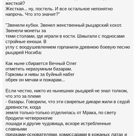
жесткой?
Жесткая... ну, постель. И все остальное непонятно
напрочь. Что это значит?"
"Звенели кубки. Звенел женственный рыцарский хохот.
Звенели монеты за
теми столами, где играли в кости. Шмыгали с подносами
стройные юноши. В
углу с воодушевлением горланили древнюю боевую песню
рыцарей Носиба:
Как ныне сбирается Вечный Олег
отметить неразумным базарам.
Горкомы и нивы за буйный набег
обрек он мечам и пожарам...
Если честно, никто из нынешних рыцарей не знал толком,
что это за племя
- базары. Говорили, что эти свирепые дикари жили в седой
древности, когда
земля только-только отделилась от Мрака, по свету
бродили четвероногие
лошади и другие чудовища, вскоре истребленные
славными
предками-основателями, комиссарами в кожаных латах и