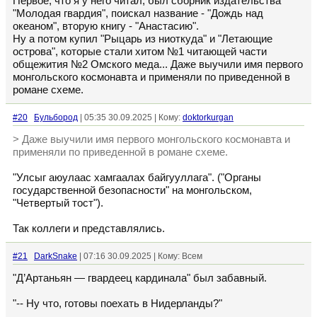
Первое, что я у него читал, был сборник издательства
"Молодая гвардия", поискал название - "Дождь над
океаном", вторую книгу - "Анастасию".
Ну а потом купил "Рыцарь из ниоткуда" и "Летающие
острова", которые стали хитом №1 читающей части
общежития №2 Омского меда... Даже выучили имя первого
монгольского космонавта и применяли по приведенной в
романе схеме.
#20
Бульбород
| 05:35 30.09.2025 | Кому:
doktorkurgan
> Даже выучили имя первого монгольского космонавта и
применяли по приведенной в романе схеме.
"Улсыг аюулаас хамгаалах байгууллага". ("Органы
государственной безопасности" на монгольском,
"Четвертый тост").
Так коллеги и представлялись.
#21
DarkSnake
| 07:16 30.09.2025 | Кому: Всем
"Д’Артаньян — гвардеец кардинала" был забавный.
"-- Ну что, готовы поехать в Нидерланды?"