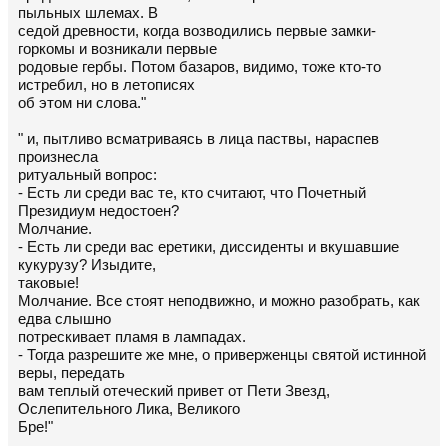
пыльных шлемах. В
седой древности, когда возводились первые замки-
горкомы и возникали первые
родовые гербы. Потом базаров, видимо, тоже кто-то
истребил, но в летописях
об этом ни слова."
" и, пытливо всматриваясь в лица паствы, нараспев
произнесла
ритуальный вопрос:
- Есть ли среди вас те, кто считают, что Почетный
Президиум недостоен?
Молчание.
- Есть ли среди вас еретики, диссиденты и вкушавшие
кукурузу? Изыдите,
таковые!
Молчание. Все стоят неподвижно, и можно разобрать, как
едва слышно
потрескивает пламя в лампадах.
- Тогда разрешите же мне, о приверженцы святой истинной
веры, передать
вам теплый отеческий привет от Пети Звезд,
Ослепительного Лика, Великого
Бре!"