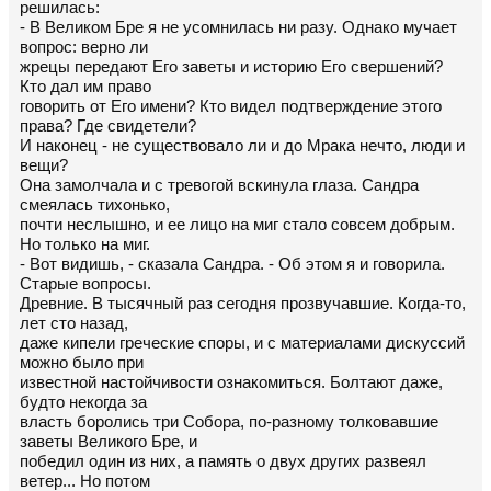
решилась:
- В Великом Бре я не усомнилась ни разу. Однако мучает
вопрос: верно ли
жрецы передают Его заветы и историю Его свершений?
Кто дал им право
говорить от Его имени? Кто видел подтверждение этого
права? Где свидетели?
И наконец - не существовало ли и до Мрака нечто, люди и
вещи?
Она замолчала и с тревогой вскинула глаза. Сандра
смеялась тихонько,
почти неслышно, и ее лицо на миг стало совсем добрым.
Но только на миг.
- Вот видишь, - сказала Сандра. - Об этом я и говорила.
Старые вопросы.
Древние. В тысячный раз сегодня прозвучавшие. Когда-то,
лет сто назад,
даже кипели греческие споры, и с материалами дискуссий
можно было при
известной настойчивости ознакомиться. Болтают даже,
будто некогда за
власть боролись три Собора, по-разному толковавшие
заветы Великого Бре, и
победил один из них, а память о двух других развеял
ветер... Но потом