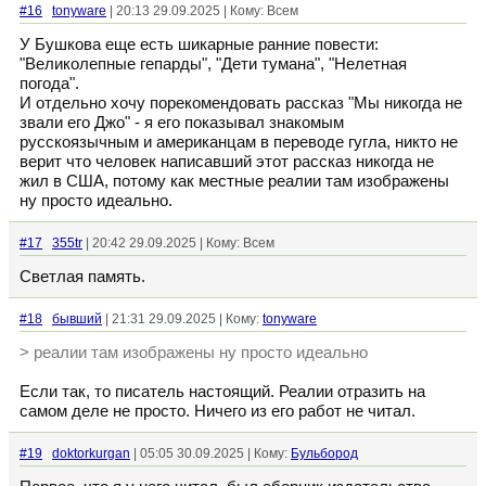
#16
tonyware
| 20:13 29.09.2025 | Кому: Всем
У Бушкова еще есть шикарные ранние повести:
"Великолепные гепарды", "Дети тумана", "Нелетная
погода".
И отдельно хочу порекомендовать рассказ "Мы никогда не
звали его Джо" - я его показывал знакомым
русскоязычным и американцам в переводе гугла, никто не
верит что человек написавший этот рассказ никогда не
жил в США, потому как местные реалии там изображены
ну просто идеально.
#17
355tr
| 20:42 29.09.2025 | Кому: Всем
Светлая память.
#18
бывший
| 21:31 29.09.2025 | Кому:
tonyware
> реалии там изображены ну просто идеально
Если так, то писатель настоящий. Реалии отразить на
самом деле не просто. Ничего из его работ не читал.
#19
doktorkurgan
| 05:05 30.09.2025 | Кому:
Бульбород