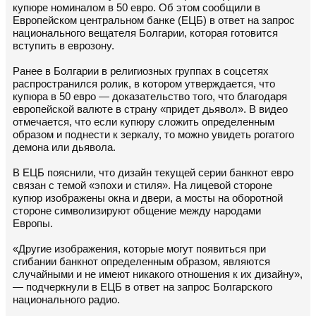
купюре номиналом в 50 евро. Об этом сообщили в
Европейском центральном банке (ЕЦБ) в ответ на запрос
национального вещателя Болгарии, которая готовится
вступить в еврозону.
Ранее в Болгарии в религиозных группах в соцсетях
распространился ролик, в котором утверждается, что
купюра в 50 евро — доказательство того, что благодаря
европейской валюте в страну «придет дьявол». В видео
отмечается, что если купюру сложить определенным
образом и поднести к зеркалу, то можно увидеть рогатого
демона или дьявола.
В ЕЦБ пояснили, что дизайн текущей серии банкнот евро
связан с темой «эпохи и стиля». На лицевой стороне
купюр изображены окна и двери, а мосты на оборотной
стороне символизируют общение между народами
Европы.
«Другие изображения, которые могут появиться при
сгибании банкнот определенным образом, являются
случайными и не имеют никакого отношения к их дизайну»,
— подчеркнули в ЕЦБ в ответ на запрос Болгарского
национального радио.