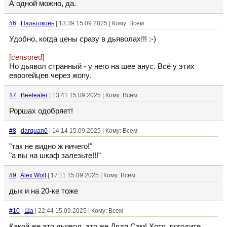
А одной можно, да.
#6
Пальтоконь
| 13:39 15.09.2025 | Кому: Всем
Удобно, когда цены сразу в дьяволах!!! :-)
[censored]
Но дьявол странный - у него на шее анус. Всё у этих
еврогейцев через жопу.
#7
Beefeater
| 13:41 15.09.2025 | Кому: Всем
Роршах одобряет!
#8
darquan0
| 14:14 15.09.2025 | Кому: Всем
"так не видно ж ничего!"
"а вы на шкаф залезьте!!!"
#9
Alex Wolf
| 17:11 15.09.2025 | Кому: Всем
дык и на 20-ке тоже
#10
Ща
| 22:44 15.09.2025 | Кому: Всем
Какой же это дьявол, это же Дядя Сэм! Хотя, погодите...