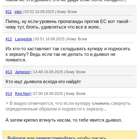
#11
inko
| 03:52 16.09.2025 | Кому: Всем
Пипец, ну если уровень пропаганды против ЕС вот такой -
чему тут, блять, удивляться что все в жопе..
#12
Langedok
| 05:51 16.09.2025 | Кому: Всем
Их кто-то заставляет так складывать купюру и подносить
к зеркалу? Ведь если так не делать то и дьявол не
появится.
#13
Jameson
| 14:48 16.09.2025 | Кому: Всем
Кто ищт дьявола всегда его найдёт
#14
Red Alert
| 07:00 18.09.2025 | Кому: Всем
> В видео отмечается, что если купюру
сложить
свернуть
определенным образом и поднести к зеркалу...
А затем крепко втянуть носом, то тебе явится дьявол.
Войдите
или
зарегистрируйтесь
чтобы писать