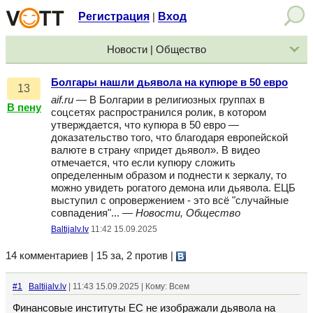
Регистрация
Вход
|
Новости | Общество
Болгары нашли дьявола на купюре в 50 евро
13
aif.ru
— В Болгарии в религиозных группах в
В пену
соцсетях распространился ролик, в котором
утверждается, что купюра в 50 евро —
доказательство того, что благодаря европейской
валюте в страну «придет дьявол». В видео
отмечается, что если купюру сложить
определенным образом и поднести к зеркалу, то
можно увидеть рогатого демона или дьявола. ЕЦБ
выступил с опровержением - это всё "случайные
совпадения"... —
Новости, Общество
Baltijalv.lv
11:42 15.09.2025
14 комментариев | 15 за, 2 против
|
#1
Baltijalv.lv
| 11:43 15.09.2025 | Кому: Всем
Финансовые институты ЕС не изображали дьявола на