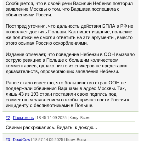
Сообщается, что в своей речи Василий Небензя повторил
заявление Москвы о том, что Варшава поспешила с
обвинениями России.
Постпред уточнил, что дальность действия БПЛА в РФ не
позволяет достичь Польши. Как пишет издание, польские
же политики не смогли ответить на эти аргументы, вместо
этого осыпая Россию оскорблениями.
Издание отмечает, что поведение Небензи в ООН вызвало
острую реакцию в Польше с большим количеством
комментариев, однако никто из спикеров не представил
доказательств, опровергающих заявления Небензи.
Ранее стало известно, что большинство стран ООН не
поддержали обвинения Варшавы в адрес Москвы. Так,
лишь 43 из 193 стран поставили свою подпись под
совместным заявлением о якобы причастности России к
инциденту с беспилотниками в Польше.
#2
Пальтоконь
| 18:45 14.09.2025 | Кому: Всем
Свиньи расхрюкались. Видать, к дождю...
#3
DeadCow
| 18:57 14.09.2025 | Кому: Всем