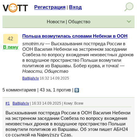
Регистрация
Вход
|
Новости | Общество
Польша возмутилась словами Небензи в ООН
42
smotrim.ru
— Высказывания постпреда России в
В пену
ООН Василия Небензи на экстренном заседании
Совбеза по вопросу вхождения неизвестных дронов
в воздушное пространство Польши возмутили
политиков из Варшавы. Бобер курва, и точка! —
Новости, Общество
Baltijalv.lv
16:32 14.09.2025
5 комментариев | 43 за, 1 против
|
#1
Baltijalv.lv
| 16:33 14.09.2025 | Кому: Всем
Высказывания постпреда России в ООН Василия Небензи
на экстренном заседании Совбеза по вопросу вхождения
неизвестных дронов в воздушное пространство Польши
возмутили политиков из Варшавы. Об этом пишет АБН24
со ссылкой на Najwyższy Czas.