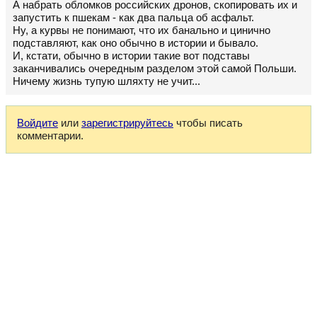
А набрать обломков российских дронов, скопировать их и
запустить к пшекам - как два пальца об асфальт.
Ну, а курвы не понимают, что их банально и цинично
подставляют, как оно обычно в истории и бывало.
И, кстати, обычно в истории такие вот подставы
заканчивались очередным разделом этой самой Польши.
Ничему жизнь тупую шляхту не учит...
Войдите
или
зарегистрируйтесь
чтобы писать
комментарии.