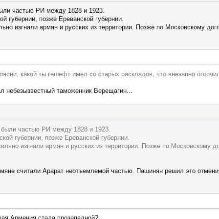
ыли частью РИ между 1828 и 1923.
ой губернии, позже Ереванской губернии.
льно изгнали армян и русских из территории. Позже по Московскому дог
оясни, какой ты гешефт имел со старых раскладов, что внезапно огорчи
ал небезызвестный таможенник Верещагин...
 были частью РИ между 1828 и 1923.
ской губернии, позже Ереванской губернии.
сильно изгнали армян и русских из территории. Позже по Московскому до
рмяне считали Арарат неотъемлемой частью. Пашинян решил это отменит
ская Армения стала прозападной?