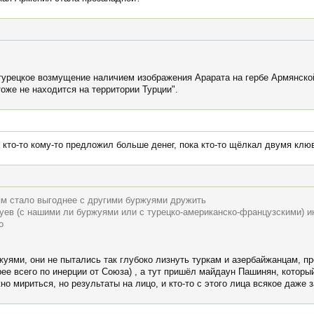
 турецкое возмущение наличием изображения Арарата на гербе Армянско
оже не находится на территории Турции".
 кто-то кому-то предложил больше денег, пока кто-то щёлкал двумя клю
ям стало выгоднее с другими буржуями дружить
уев (с нашими ли буржуями или с турецко-американско-французскими) и
о
ями, они не пытались так глубоко лизнуть туркам и азербайжанцам, про
рее всего по инерции от Союза) , а тут пришёл майдаун Пашинян, который
о мириться, но результаты на лицо, и кто-то с этого лица всякое даже з