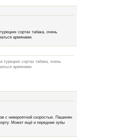
 турецких сортах табака, очень
ываться армянами.
а турецких сортах табака, очень
ываться армянами.
сов с невероятной скоростью. Пашинян
форту. Может ещё и передние зубы