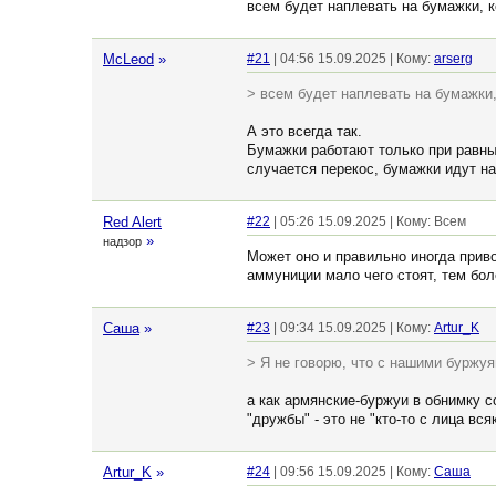
всем будет наплевать на бумажки, к
McLeod
»
#21
| 04:56 15.09.2025 | Кому:
arserg
> всем будет наплевать на бумажки,
А это всегда так.
Бумажки работают только при равны
случается перекос, бумажки идут н
Red Alert
#22
| 05:26 15.09.2025 | Кому: Всем
»
надзор
Может оно и правильно иногда прив
аммуниции мало чего стоят, тем боле
Cаша
»
#23
| 09:34 15.09.2025 | Кому:
Artur_K
> Я не говорю, что с нашими буржуя
а как армянские-буржуи в обнимку 
"дружбы" - это не "кто-то с лица вс
Artur_K
»
#24
| 09:56 15.09.2025 | Кому:
Cаша