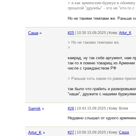
> а как армянские-буржуи в обнимк
прошлой "дружбы" - это не "кто-то с
Но не такими темпами же. Раньше хо
Cаша
»
#25
| 10:30 15.09.2025 | Кому:
Artur_K
> Но не такими темпами же.
>
камрад, ну так себе аргумент, нам 
так-то я помню товарищ из Армении
числе с гражданством РФ
> Раньше хоть какие-то рамки прили
так было что грабить и разворовыва
"наши", дружите с нашими буржуями
Sarmik
»
#26
| 10:43 15.09.2025 | Кому: Всем
Недавно слышал от одного армянина 
Artur_K
»
#27
| 10:56 15.09.2025 | Кому:
Cаша