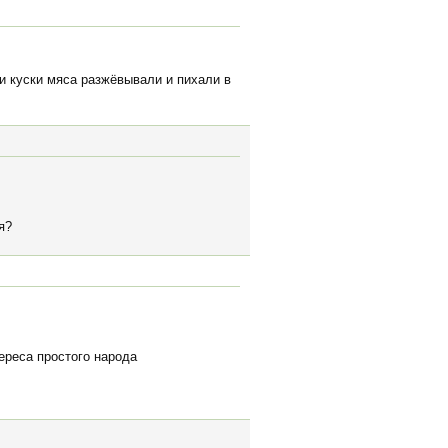
ни куски мяса разжёвывали и пихали в
я?
ереса простого народа