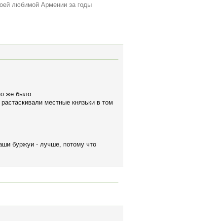
воей любимой Армении за годы
но же было
 растаскивали местные князьки в том
аши буржуи - лучше, потому что