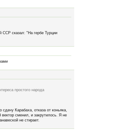
й ССР сказал: "На гербе Турции
вами
нтереса простого народа
 сдачу Карабаха, отказа от коньяка,
 вектор сменил, и закрутилось. Я не
анавеской не стирает.