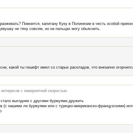
 разжевать? Помнится, капитану Куку в Полинезии в честь особой прияз
евушку не тяну совсем, но на пальцах могу обьяснить.
сни, какой ты гешефт имел со старых раскладов, что внезапно огорчилс
 интересов с невероятной скоростью.
 стало выгоднее с другими буржуями дружить
в (с нашими ли буржуями или с турецко-американско-французскими) инт
о