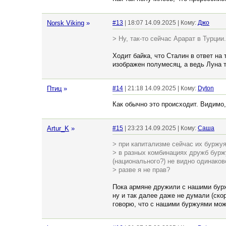
Norsk Viking
»
#13
| 18:07 14.09.2025 | Кому:
Джо
> Ну, так-то сейчас Арарат в Турции.
Ходит байка, что Сталин в ответ на
изображен полумесяц, а ведь Луна т
Птиц
»
#14
| 21:18 14.09.2025 | Кому:
Dyton
Как обычно это происходит. Видимо,
Artur_K
»
#15
| 23:23 14.09.2025 | Кому:
Cаша
> при капитализме сейчас их буржу
> в разных комбинациях дружб бурж
(национального?) не видно одинаков
> разве я не прав?
Пока армяне дружили с нашими буржу
ну и так далее даже не думали (ско
говорю, что с нашими буржуями можн