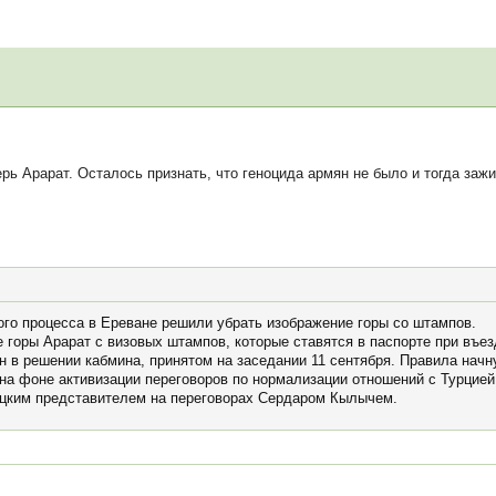
ь Арарат. Осталось признать, что геноцида армян не было и тогда зажив
ого процесса в Ереване решили убрать изображение горы со штампов.
горы Арарат с визовых штампов, которые ставятся в паспорте при въезд
в решении кабмина, принятом на заседании 11 сентября. Правила начну
 на фоне активизации переговоров по нормализации отношений с Турцие
ецким представителем на переговорах Сердаром Кылычем.