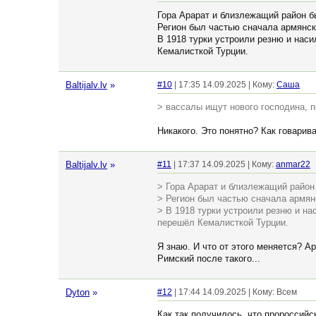
Гора Арарат и близлежащий район б
Регион был частью сначала армянск
В 1918 турки устроили резню и наси
Кемалисткой Турции.
Baltijalv.lv
»
#10
| 17:35 14.09.2025 | Кому:
Cаша
> вассалы ищут нового господина, п
Никакого. Это понятно? Как говарив
Baltijalv.lv
»
#11
| 17:37 14.09.2025 | Кому:
anmar22
> Гора Арарат и близлежащий район
> Регион был частью сначала армян
> В 1918 турки устроили резню и на
перешёл Кемалисткой Турции.
Я знаю. И что от этого меняется? А
Римский после такого...
Dyton
»
#12
| 17:44 14.09.2025 | Кому: Всем
Как так получилось, что пророссий