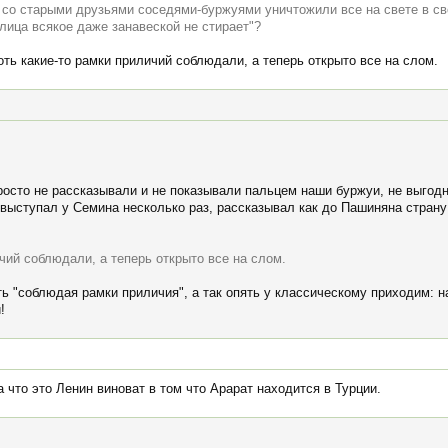
у со старыми друзьями соседями-буржуями уничтожили все на свете в с
 лица всякое даже занавеской не стирает"?
ть какие-то рамки приличий соблюдали, а теперь открыто все на слом.
просто не рассказывали и не показывали пальцем наши буржуи, не выгод
 выступал у Семина несколько раз, рассказывал как до Пашиняна страну
чий соблюдали, а теперь открыто все на слом.
ть "соблюдая рамки приличия", а так опять у классическому приходим: н
!
что это Ленин виноват в том что Арарат находится в Турции.