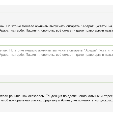
как. Но это не мешало армянам выпускать сигареты "Арарат" (кстати, на
 Арарат на гербе. Пашинчн, сволочь, всё сольёт - даже право армян наз
е как. Но это не мешало армянам выпускать сигареты "Арарат" (кстати, н
 Арарат на гербе. Пашинчн, сволочь, всё сольёт - даже право армян наз
читали раньше, как оказалось. Тенденция по сдаче национальных интере
о, чтоб при оральных ласках Эрдогану и Алиеву не причинять им диском