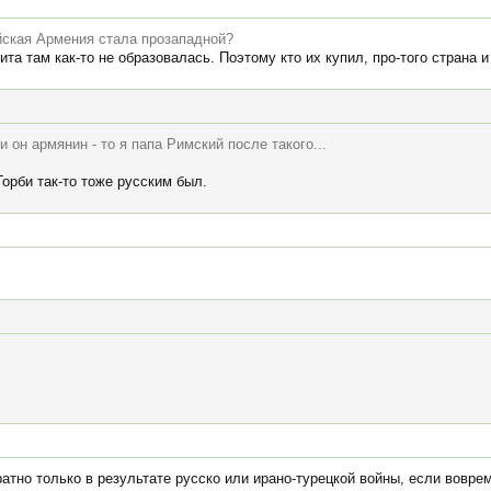
ийская Армения стала прозападной?
та там как-то не образовалась. Поэтому кто их купил, про-того страна и
 он армянин - то я папа Римский после такого...
Горби так-то тоже русским был.
тно только в результате русско или ирано-турецкой войны, если воврем