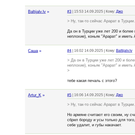
Baltijalv.lv
»
#3
| 15:53 14.09.2025 | Кому:
Джо
> Ну, так-то сейчас Арарат в Турции.
Да он в Турции уже лет 200 и более 
неплохие), коньяк "Арарат" и иметь
Cаша
»
#4
| 16:02 14.09.2025 | Кому:
Baltijalv.lv
> Да он в Турции уже лет 200 и боле
неплохие), коньяк "Арарат" и иметь
>
тебе какая печаль с этого?
Artur_K
»
#5
| 16:06 14.09.2025 | Кому:
Джо
> Ну, так-то сейчас Арарат в Турции.
Но армяне считают его своим, ну с
сбрил бороду и усы только для тог
себе удалит, и губы накачает.