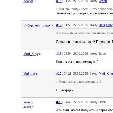
bonpat
»
#16
| 01:27 15.09.2025 | Кому:
Dyton
> Как так получилось, что проросс
Умные люди говорят, нормальная эли
Сибирский Кошак
»
#17
| 01:55 15.09.2025 | Кому:
Baltijalv.lv
> Пашинян решил это отменить. Если
Пашинян - это армянский Горбачёв. 
Mad_King
»
#18
| 03:54 15.09.2025 | Кому: Всем
Коньяк тоже переименуют?
McLeod
»
#19
| 04:28 15.09.2025 | Кому:
Mad_King
> Коньяк тоже переименуют?
В шмурдяк.
arserg
#20
| 04:49 15.09.2025 | Кому: Всем
»
дурко
Армения может получить Арарат обра