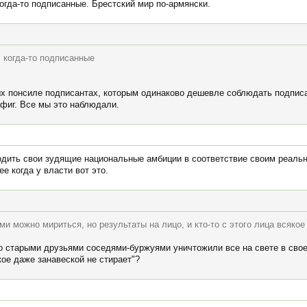
огда-то подписанные. Брестский мир по-армянски.
 когда-то подписанные
х понсиле подписантах, которым одинаково дешевле соблюдать подписан
афиг. Все мы это наблюдали.
одить свои зудящие национальные амбиции в соответствие своим реал
е когда у власти вот это.
ми можно мириться, но результаты на лицо, и кто-то с этого лица всякое
со старыми друзьями соседями-буржуями уничтожили все на свете в св
якое даже занавеской не стирает"?