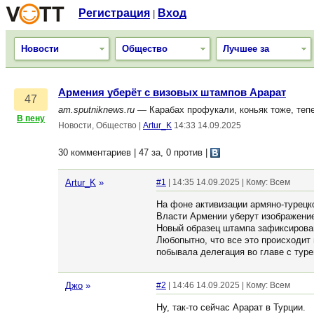
Регистрация
Вход
|
Новости
Общество
Лучшее за
Армения уберёт с визовых штампов Арарат
47
am.sputniknews.ru
— Карабах профукали, коньяк тоже, тепер
В пену
Новости, Общество
|
Artur_K
14:33 14.09.2025
30 комментариев | 47 за, 0 против
|
Artur_K
»
#1
| 14:35 14.09.2025 | Кому: Всем
На фоне активизации армяно-турецк
Власти Армении уберут изображение 
Новый образец штампа зафиксирован 
Любопытно, что все это происходит
побывала делегация во главе с тур
Джо
»
#2
| 14:46 14.09.2025 | Кому: Всем
Ну, так-то сейчас Арарат в Турции.