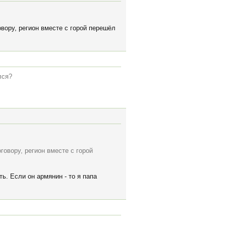
овору, регион вместе с горой перешёл
лся?
говору, регион вместе с горой
ь. Если он армянин - то я папа