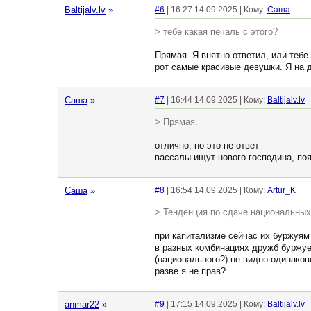
Baltijalv.lv
»
#6
| 16:27 14.09.2025 | Кому:
Cаша
> тебе какая печаль с этого?
Прямая. Я внятно ответил, или тебе
рот самые красивые девушки. Я на д
Cаша
»
#7
| 16:44 14.09.2025 | Кому:
Baltijalv.lv
> Прямая.
отлично, но это не ответ
вассалы ищут нового господина, поя
Cаша
»
#8
| 16:54 14.09.2025 | Кому:
Artur_K
> Тенденция по сдаче национальных
при капитализме сейчас их буржуям
в разных комбинациях дружб буржуе
(национального?) не видно одинаков
разве я не прав?
anmar22
»
#9
| 17:15 14.09.2025 | Кому:
Baltijalv.lv