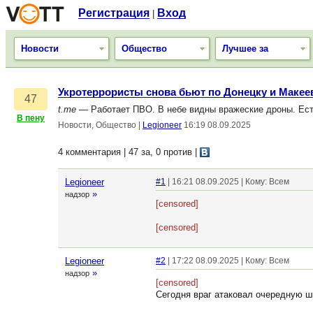
Регистрация
Вход
|
Новости
Общество
Лучшее за
Укротеррористы снова бьют по Донецку и Макее
47
t.me
— Работает ПВО. В небе видны вражеские дроны. Ест
В пену
Новости, Общество
|
Legioneer
16:19 08.09.2025
4 комментария | 47 за, 0 против
|
Legioneer
#1
| 16:21 08.09.2025 | Кому: Всем
»
надзор
[censored]
[censored]
Legioneer
#2
| 17:22 08.09.2025 | Кому: Всем
»
надзор
[censored]
Сегодня враг атаковал очередную ш