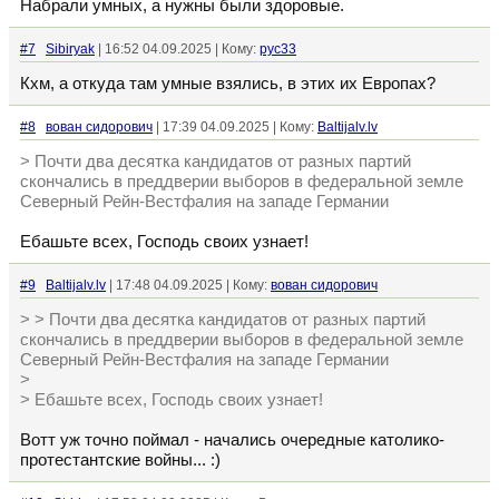
Набрали умных, а нужны были здоровые.
#7
Sibiryak
| 16:52 04.09.2025 | Кому:
рус33
Кхм, а откуда там умные взялись, в этих их Европах?
#8
вован сидорович
| 17:39 04.09.2025 | Кому:
Baltijalv.lv
> Почти два десятка кандидатов от разных партий
скончались в преддверии выборов в федеральной земле
Северный Рейн-Вестфалия на западе Германии
Ебашьте всех, Господь своих узнает!
#9
Baltijalv.lv
| 17:48 04.09.2025 | Кому:
вован сидорович
> > Почти два десятка кандидатов от разных партий
скончались в преддверии выборов в федеральной земле
Северный Рейн-Вестфалия на западе Германии
>
> Ебашьте всех, Господь своих узнает!
Вотт уж точно поймал - начались очередные католико-
протестантские войны... :)