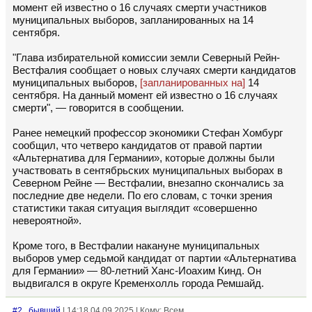
момент ей известно о 16 случаях смерти участников
муниципальных выборов, запланированных на 14
сентября.
"Глава избирательной комиссии земли Северный Рейн-
Вестфалия сообщает о новых случаях смерти кандидатов
муниципальных выборов,
[запланированных на]
14
сентября. На данный момент ей известно о 16 случаях
смерти", — говорится в сообщении.
Ранее немецкий профессор экономики Стефан Хомбург
сообщил, что четверо кандидатов от правой партии
«Альтернатива для Германии», которые должны были
участвовать в сентябрьских муниципальных выборах в
Северном Рейне — Вестфалии, внезапно скончались за
последние две недели. По его словам, с точки зрения
статистики такая ситуация выглядит «совершенно
невероятной».
Кроме того, в Вестфалии накануне муниципальных
выборов умер седьмой кандидат от партии «Альтернатива
для Германии» — 80-летний Ханс-Иоахим Кинд. Он
выдвигался в округе Кременхолль города Ремшайд.
#2
бывший
| 14:18 04.09.2025 | Кому: Всем