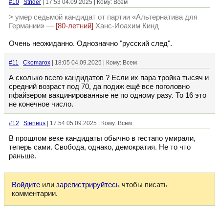
#10
Strider
| 17:53 04.09.2025 | Кому: Всем
> умер седьмой кандидат от партии «Альтернатива для
Германии» —
[80-летний]
Ханс-Иоахим Кинд
Очень неожиданно. Однозначно "русский след".
#11
Ckomarox
| 18:05 04.09.2025 | Кому: Всем
А сколько всего кандидатов ? Если их пара тройка тысяч и
средний возраст под 70, да подиж ещё все поголовно
пфайзером вакцинированные не по одному разу. То 16 это
не конечное число.
#12
Sieneus
| 17:54 05.09.2025 | Кому: Всем
В прошлом веке кандидаты обычно в гестапо умирали,
теперь сами. Свобода, однако, демократия. Не то что
раньше.
Войдите
или
зарегистрируйтесь
чтобы писать
комментарии.