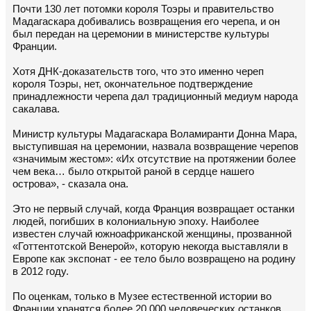
Почти 130 лет потомки короля Тоэры и правительство
Мадагаскара добивались возвращения его черепа, и он
был передан на церемонии в министерстве культуры
Франции.
Хотя ДНК-доказательств того, что это именно череп
короля Тоэры, нет, окончательное подтверждение
принадлежности черепа дал традиционный медиум народа
сакалава.
Министр культуры Мадагаскара Воламиранти Донна Мара,
выступившая на церемонии, назвала возвращение черепов
«значимым жестом»: «Их отсутствие на протяжении более
чем века… было открытой раной в сердце нашего
острова», - сказала она.
Это не первый случай, когда Франция возвращает останки
людей, погибших в колониальную эпоху. Наиболее
известен случай южноафриканской женщины, прозванной
«Готтентотской Венерой», которую некогда выставляли в
Европе как экспонат - ее тело было возвращено на родину
в 2012 году.
По оценкам, только в Музее естественной истории во
Франции хранятся более 20 000 человеческих останков,