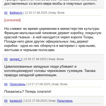
доставленных со всего мира якобы в «научных целях».
#2
Baltijalv.lv
| 12:33 27.08.2025 | Кому: Всем
[censored]
На снимке: во время церемонии в министерстве культуры
Франции мальгашский чиновник держит коробку, покрытую
красной тканью - в ней находится череп короля Тоэры.
Позади него двое других официальных лиц держат
коробки - одна из них обернута в материал с красными,
желтыми и черными полосами.
#3
sergant_l
| 12:56 27.08.2025 | Кому: Всем
Цивилизованные западные люди убивают и
коллекционируют головы чернокожих туземцев. Такова
природа западной цивилизации.
#4
Пальтоконь
| 13:17 27.08.2025 | Кому: Всем
Покаялись? Теперь платите!
#5
baraka16
| 13:21 27.08.2025 | Кому:
Пальтоконь