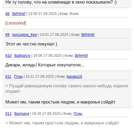
Не ту голову, что на олимпиаде в окно показывали? :)
#8
ВИННИ
| 13:59 27.08.2025 | Кому: Всем
[censored]
#9
porcupine_free
| 14:01 27.08.2025 | Кому:
ВИННИ
Этот их честно покупал )
#10
Baltijalv.lv
| 16:06 27.08.2025 | Кому:
ВИННИ
Дикари, млядь! Которые покупатели...
#11
Птиц
| 16:11 27.08.2025 | Кому:
baraka16
> Пущай равноценную голову своего какого-нибудь короля
отдают
Может им, таким простым людям, и макронья сойдёт
#12
Barmang
| 16:26 27.08.2025 | Кому:
Птиц
> Может им, таким простым людям, и макронья сойдёт