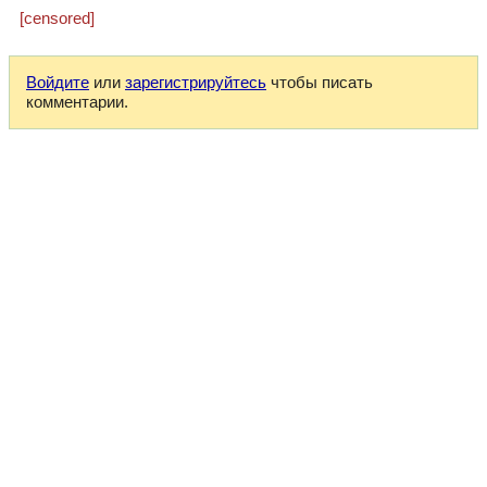
[censored]
Войдите
или
зарегистрируйтесь
чтобы писать
комментарии.