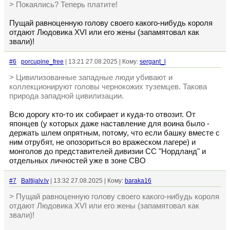
> Покаялись? Теперь платите!
Пущай равноценную голову своего какого-нибудь короля
отдают Людовика XVI или его жены (запамятовал как
звали)!
#6
porcupine_free
| 13:21 27.08.2025 | Кому:
sergant_l
> Цивилизованные западные люди убивают и
коллекционируют головы чернокожих туземцев. Такова
природа западной цивилизации.
Всю дорогу кто-то их собирает и куда-то отвозит. От
японцев (у которых даже наставление для воина было -
держать шлем опрятным, потому, что если башку вместе с
ним отрубят, не опозориться во вражеском лагере) и
монголов до представителей дивизии СС "Нордланд" и
отдельных личностей уже в зоне СВО
#7
Baltijalv.lv
| 13:32 27.08.2025 | Кому:
baraka16
> Пущай равноценную голову своего какого-нибудь короля
отдают Людовика XVI или его жены (запамятовал как
звали)!