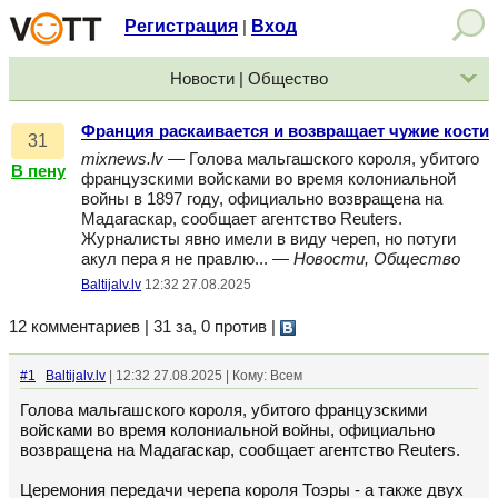
Регистрация
Вход
|
Новости | Общество
Франция раскаивается и возвращает чужие кости
31
mixnews.lv
— Голова мальгашского короля, убитого
В пену
французскими войсками во время колониальной
войны в 1897 году, официально возвращена на
Мадагаскар, сообщает агентство Reuters.
Журналисты явно имели в виду череп, но потуги
акул пера я не правлю... —
Новости, Общество
Baltijalv.lv
12:32 27.08.2025
12 комментариев | 31 за, 0 против
|
#1
Baltijalv.lv
| 12:32 27.08.2025 | Кому: Всем
Голова мальгашского короля, убитого французскими
войсками во время колониальной войны, официально
возвращена на Мадагаскар, сообщает агентство Reuters.
Церемония передачи черепа короля Тоэры - а также двух