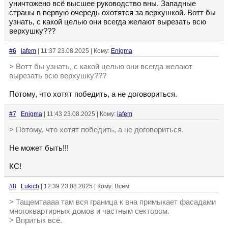
уничтожено всё высшее руководство вны. Западные
страны в первую очередь охотятся за верхушкой. Вотт бы
узнать, с какой целью они всегда желают вырезать всю
верхушку???
#6
iafem
| 11:37 23.08.2025 | Кому:
Enigma
> Вотт бы узнать, с какой целью они всегда желают
вырезать всю верхушку???
Потому, что хотят победить, а не договориться.
#7
Enigma
| 11:43 23.08.2025 | Кому:
iafem
> Потому, что хотят победить, а не договориться.
Не может быть!!!
КС!
#8
Lukich
| 12:39 23.08.2025 | Кому: Всем
> Тащемтаааа там вся граница к вна примыкает фасадами
многоквартирных домов и частным сектором.
> Впритык всё.