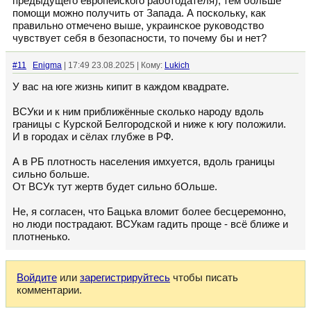
предыдущего европейского работодателя), тем больше
помощи можно получить от Запада. А поскольку, как
правильно отмечено выше, украинское руководство
чувствует себя в безопасности, то почему бы и нет?
#11
Enigma
| 17:49 23.08.2025 | Кому:
Lukich
У вас на юге жизнь кипит в каждом квадрате.
ВСУки и к ним приближённые сколько народу вдоль
границы с Курской Белгородской и ниже к югу положили.
И в городах и сёлах глубже в РФ.
А в РБ плотность населения имхуется, вдоль границы
сильно больше.
От ВСУк тут жертв будет сильно бОльше.
Не, я согласен, что Бацька вломит более бесцеремонно,
но люди пострадают. ВСУкам гадить проще - всё ближе и
плотненько.
Войдите
или
зарегистрируйтесь
чтобы писать
комментарии.