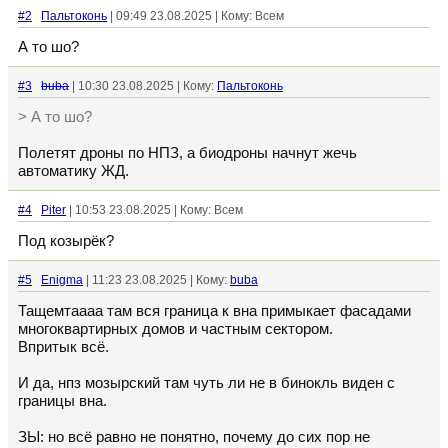
#2
Пальтоконь
| 09:49 23.08.2025 | Кому: Всем
А то шо?
#3
buba
| 10:30 23.08.2025 | Кому:
Пальтоконь
> А то шо?
Полетят дроны по НПЗ, а биодроны начнут жечь
автоматику ЖД.
#4
Piter
| 10:53 23.08.2025 | Кому: Всем
Под козырёк?
#5
Enigma
| 11:23 23.08.2025 | Кому:
buba
Тащемтаааа там вся граница к вна примыкает фасадами
многоквартирных домов и частным сектором.
Впритык всё.
И да, нпз мозырский там чуть ли не в бинокль виден с
границы вна.
ЗЫ: но всё равно не понятно, почему до сих пор не