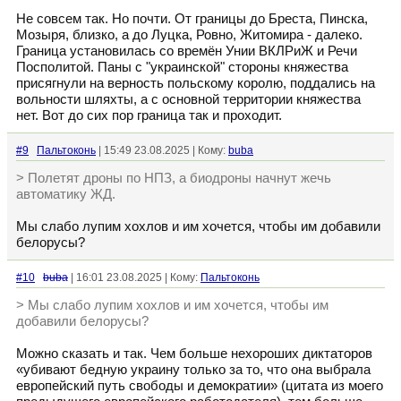
Не совсем так. Но почти. От границы до Бреста, Пинска,
Мозыря, близко, а до Луцка, Ровно, Житомира - далеко.
Граница установилась со времён Унии ВКЛРиЖ и Речи
Посполитой. Паны с "украинской" стороны княжества
присягнули на верность польскому королю, поддались на
вольности шляхты, а с основной территории княжества
нет. Вот до сих пор граница так и проходит.
#9
Пальтоконь
| 15:49 23.08.2025 | Кому:
buba
> Полетят дроны по НПЗ, а биодроны начнут жечь
автоматику ЖД.
Мы слабо лупим хохлов и им хочется, чтобы им добавили
белорусы?
#10
buba
| 16:01 23.08.2025 | Кому:
Пальтоконь
> Мы слабо лупим хохлов и им хочется, чтобы им
добавили белорусы?
Можно сказать и так. Чем больше нехороших диктаторов
«убивают бедную украину только за то, что она выбрала
европейский путь свободы и демократии» (цитата из моего