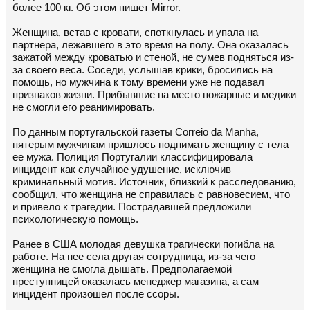
более 100 кг. Об этом пишет Mirror.
Женщина, встав с кровати, споткнулась и упала на
партнера, лежавшего в это время на полу. Она оказалась
зажатой между кроватью и стеной, не сумев подняться из-
за своего веса. Соседи, услышав крики, бросились на
помощь, но мужчина к тому времени уже не подавал
признаков жизни. Прибывшие на место пожарные и медики
не смогли его реанимировать.
По данным португальской газеты Correio da Manha,
пятерым мужчинам пришлось поднимать женщину с тела
ее мужа. Полиция Португалии классифицировала
инцидент как случайное удушение, исключив
криминальный мотив. Источник, близкий к расследованию,
сообщил, что женщина не справилась с равновесием, что
и привело к трагедии. Пострадавшей предложили
психологическую помощь.
Ранее в США молодая девушка трагически погибла на
работе. На нее села другая сотрудница, из-за чего
женщина не смогла дышать. Предполагаемой
преступницей оказалась менеджер магазина, а сам
инцидент произошел после ссоры.