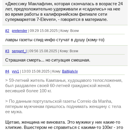
«Джессику Маклафлин, которая скончалась в возрасте 24
лет, предположительно удерживали и «садились» на нее
во время работы в калифорнийском филиале сети
супермаркетов 7-Eleven», - говорится в материале.
#2
pretender
| 09:29 15.08.2025 | Кому: Всем
лавры газеты спид-инфо стучат в душу (кому-то)
#3
sergant_l
| 09:56 15.08.2025 | Кому: Всем
Страшная смерть... но ситуация смешная.
#4
yvv1
| 13:03 15.08.2025 | Кому:
Baltijalv.lv
> 59-летний житель Кампаньи, худощавого телосложения,
был раздавлен своей 60-летней гражданской женой,
весившей более 100 кг.
> По данным португальской газеты Correio da Manha,
пятерым мужчинам пришлось поднимать женщину с тела
ее мужа.
Щетаю, женщина не виновата. Это мужики у них какие-то
хлипкие. Вшестером не справиться с какими-то 100кг - это