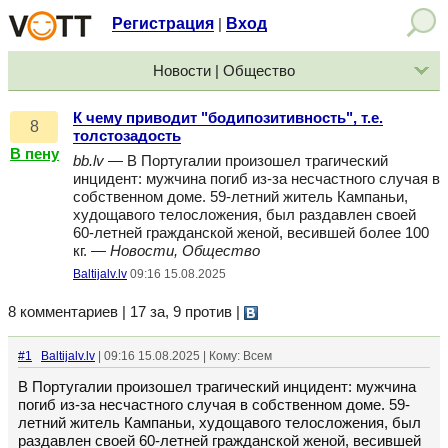
Регистрация
Вход
|
Новости | Общество
К чему приводит "бодипозитивность", т.е.
8
толстозадость
В пену
bb.lv
— В Португалии произошел трагический
инцидент: мужчина погиб из-за несчастного случая в
собственном доме. 59-летний житель Кампаньи,
худощавого телосложения, был раздавлен своей
60-летней гражданской женой, весившей более 100
кг. —
Новости, Общество
Baltijalv.lv
09:16 15.08.2025
8 комментариев | 17 за, 9 против
|
#1
Baltijalv.lv
| 09:16 15.08.2025 | Кому: Всем
В Португалии произошел трагический инцидент: мужчина
погиб из-за несчастного случая в собственном доме. 59-
летний житель Кампаньи, худощавого телосложения, был
раздавлен своей 60-летней гражданской женой, весившей