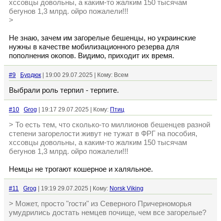
хссовцы довольны, а каким-то жалким 150 тысячам
бегунов 1,3 млрд. ойро пожалели!!!
>
Не знаю, зачем им загорелые бешенцы, но украинские
нужны в качестве мобилизационного резерва для
пополнения окопов. Видимо, приходит их время.
#9
Бурдюк
| 19:00 29.07.2025 | Кому: Всем
Выбрали роль терпил - терпите.
#10
Grog
| 19:17 29.07.2025 | Кому:
Птиц
> То есть тем, что сколько-то миллионов бешенцев разной
степени загорелости живут не тужат в ФРГ на пособия,
хссовцы довольны, а каким-то жалким 150 тысячам
бегунов 1,3 млрд. ойро пожалели!!!
Немцы не трогают кошерное и халяльное.
#11
Grog
| 19:19 29.07.2025 | Кому:
Norsk Viking
> Может, просто "гости" из Северного Причерноморья
умудрились достать немцев почище, чем все загорелые?