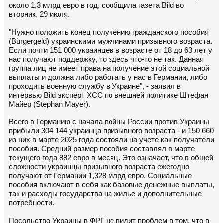
около 1,3 млрд евро в год, сообщила газета Bild во
вторник, 29 июля.
"Нужно положить конец получению гражданского пособия
(Bürgergeld) украинскими мужчинами призывного возраста.
Если почти 151 000 украинцев в возрасте от 18 до 63 лет у
нас получают поддержку, то здесь что-то не так. Данная
группа лиц не имеет права на получение этой социальной
выплаты и должна либо работать у нас в Германии, либо
проходить военную службу в Украине", - заявил в
интервью Bild эксперт ХСС по внешней политике Штефан
Майер (Stephan Mayer).
Всего в Германию с начала войны России против Украины
прибыли 304 144 украинца призывного возраста - и 150 660
из них в марте 2025 года состояли на учете как получатели
пособия. Средний размер пособия составлял в марте
текущего года 882 евро в месяц. Это означает, что в общей
сложности украинцы призывного возраста ежегодно
получают от Германии 1,328 млрд евро. Социальные
пособия включают в себя как базовые денежные выплаты,
так и расходы государства на жилье и дополнительные
потребности.
Посольство Украины в ФРГ не видит проблем в том, что в