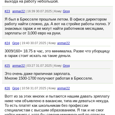
выхода на работу небольшой.
#23
anmar22
| 16:39 30.07.2025 | Кому:
Grog
Я был в Брюсселе прошлым летом. В офисе директором
работу найти сложно, да. А вот на стройке работы полно. У
знакомых гараж и не могут найти работников месяцами,
зарплаты от 3,000 евро на руки.
#24
Grog
| 19:40 30.07.2025 | Кому:
anmar22
3009/160= 18.75 в час, это минималка. Разве что уборщицу
в гараж стоит искать на такие деньги.
#25
anmar22
| 03:27 31.07.2025 | Кому:
Grog
Это очень даже приличная зарплата.
Многие 1500-1700 получают работая в Брюсселе.
#26
Grog
| 10:58 31.07.2025 | Кому:
anmar22
Вотт из за этих многих и пытаются нашим давать зряплату
ниже чем объявлено в вакансии, типа им деваться некуда.
То есть платят как школьникам без профессии
специалистам с высшим образованием. Я так и не смог
найти ничего с хотя бы средне-минимальной по отрасли