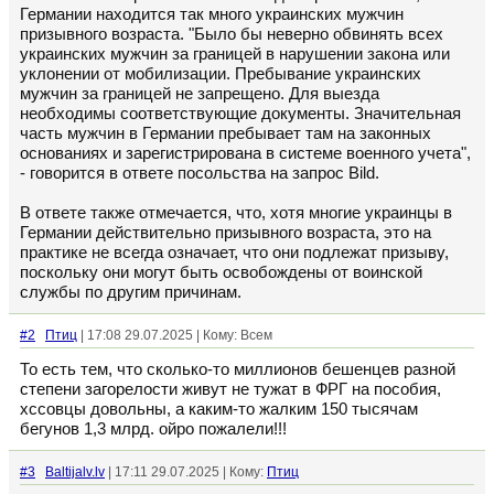
Германии находится так много украинских мужчин
призывного возраста. "Было бы неверно обвинять всех
украинских мужчин за границей в нарушении закона или
уклонении от мобилизации. Пребывание украинских
мужчин за границей не запрещено. Для выезда
необходимы соответствующие документы. Значительная
часть мужчин в Германии пребывает там на законных
основаниях и зарегистрирована в системе военного учета",
- говорится в ответе посольства на запрос Bild.
В ответе также отмечается, что, хотя многие украинцы в
Германии действительно призывного возраста, это на
практике не всегда означает, что они подлежат призыву,
поскольку они могут быть освобождены от воинской
службы по другим причинам.
#2
Птиц
| 17:08 29.07.2025 | Кому: Всем
То есть тем, что сколько-то миллионов бешенцев разной
степени загорелости живут не тужат в ФРГ на пособия,
хссовцы довольны, а каким-то жалким 150 тысячам
бегунов 1,3 млрд. ойро пожалели!!!
#3
Baltijalv.lv
| 17:11 29.07.2025 | Кому:
Птиц