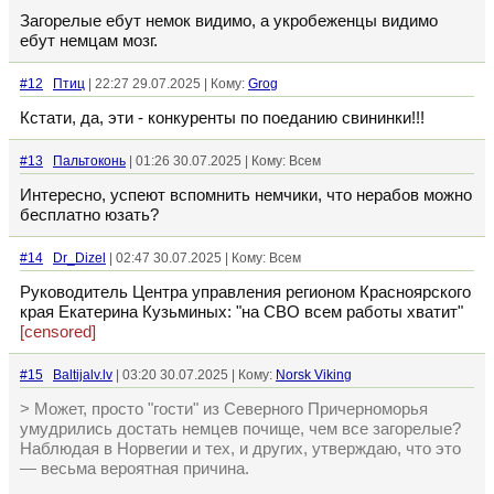
Загорелые ебут немок видимо, а укробеженцы видимо
ебут немцам мозг.
#12
Птиц
| 22:27 29.07.2025 | Кому:
Grog
Кстати, да, эти - конкуренты по поеданию свининки!!!
#13
Пальтоконь
| 01:26 30.07.2025 | Кому: Всем
Интересно, успеют вспомнить немчики, что нерабов можно
бесплатно юзать?
#14
Dr_Dizel
| 02:47 30.07.2025 | Кому: Всем
Руководитель Центра управления регионом Красноярского
края Екатерина Кузьминых: "на СВО всем работы хватит"
[censored]
#15
Baltijalv.lv
| 03:20 30.07.2025 | Кому:
Norsk Viking
> Может, просто "гости" из Северного Причерноморья
умудрились достать немцев почище, чем все загорелые?
Наблюдая в Норвегии и тех, и других, утверждаю, что это
— весьма вероятная причина.