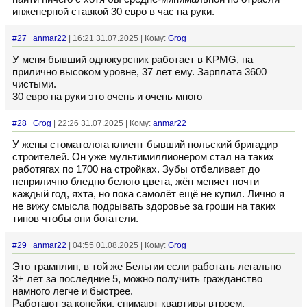
инженерной ставкой 30 евро в час на руки.
#27
anmar22
| 16:21 31.07.2025 | Кому:
Grog
У меня бывший однокурсник работает в KPMG, на
прилично высоком уровне, 37 лет ему. Зарплата 3600
чистыми.
30 евро на руки это очень и очень много
#28
Grog
| 22:26 31.07.2025 | Кому:
anmar22
У жены стоматолога клиент бывший польский бригадир
строителей. Он уже мультимиллионером стал на таких
работягах по 1700 на стройках. Зубы отбеливает до
неприлично бледно белого цвета, жён меняет почти
каждый год, яхта, но пока самолёт ещё не купил. Лично я
не вижу смысла подрывать здоровье за гроши на таких
типов чтобы они богатели.
#29
anmar22
| 04:55 01.08.2025 | Кому:
Grog
Это трамплин, в той же Бельгии если работать легально
3+ лет за последние 5, можно получить гражданство
намного легче и быстрее.
Работают за копейки, снимают квартиры втроем,