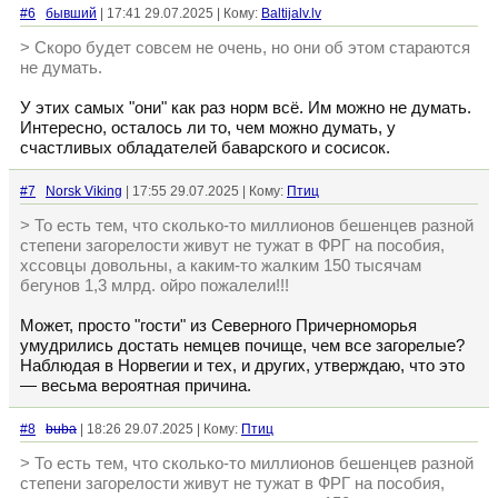
#6
бывший
| 17:41 29.07.2025 | Кому:
Baltijalv.lv
> Скоро будет совсем не очень, но они об этом стараются
не думать.
У этих самых "они" как раз норм всё. Им можно не думать.
Интересно, осталось ли то, чем можно думать, у
счастливых обладателей баварского и сосисок.
#7
Norsk Viking
| 17:55 29.07.2025 | Кому:
Птиц
> То есть тем, что сколько-то миллионов бешенцев разной
степени загорелости живут не тужат в ФРГ на пособия,
хссовцы довольны, а каким-то жалким 150 тысячам
бегунов 1,3 млрд. ойро пожалели!!!
Может, просто "гости" из Северного Причерноморья
умудрились достать немцев почище, чем все загорелые?
Наблюдая в Норвегии и тех, и других, утверждаю, что это
— весьма вероятная причина.
#8
buba
| 18:26 29.07.2025 | Кому:
Птиц
> То есть тем, что сколько-то миллионов бешенцев разной
степени загорелости живут не тужат в ФРГ на пособия,