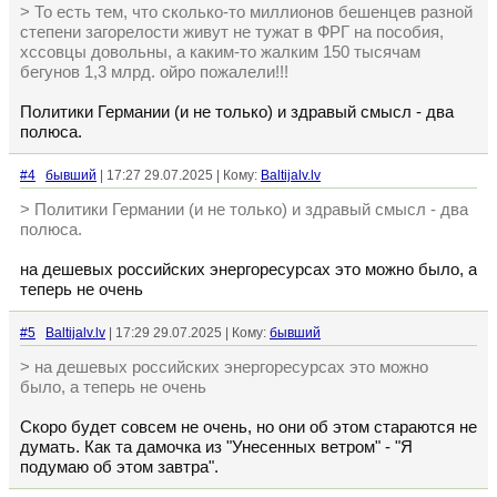
> То есть тем, что сколько-то миллионов бешенцев разной
степени загорелости живут не тужат в ФРГ на пособия,
хссовцы довольны, а каким-то жалким 150 тысячам
бегунов 1,3 млрд. ойро пожалели!!!
Политики Германии (и не только) и здравый смысл - два
полюса.
#4
бывший
| 17:27 29.07.2025 | Кому:
Baltijalv.lv
> Политики Германии (и не только) и здравый смысл - два
полюса.
на дешевых российских энергоресурсах это можно было, а
теперь не очень
#5
Baltijalv.lv
| 17:29 29.07.2025 | Кому:
бывший
> на дешевых российских энергоресурсах это можно
было, а теперь не очень
Скоро будет совсем не очень, но они об этом стараются не
думать. Как та дамочка из "Унесенных ветром" - "Я
подумаю об этом завтра".