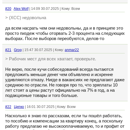
#20
Alex Wolf
| 14:09 30.07.2025 | Кому: Всем
> (ХСС) недовольна
да всем насрать чем они недовольны, да и в принципе это
просто пиздеж чтобы оторвать 2-3 процента на следующих
выборах. После выборов переобуются, делов-то
#21
Grog
| 15:47 30.07.2025 | Кому:
anmar22
> Рабочих мест для всех хватает, проверьте.
Не верю, после кучи собеседований всегда пытаются
предложить меньше денег чем объявлено и искренне
удивляются отказу. Нигде в вакансиях не предлагают даже
среднюю по отрасли. Не говоря про то, что зряплаты 10
лет стоят а цены растут официально на 7% в год, а на
подакцизные товары и того больше.
#22
Ципко
| 16:01 30.07.2025 | Кому: Всем
Насколько я знаю по рассказам, если ты пошёл работать,
то пособию и компенсации за квартиру конец, а поскольку
работу предлагаю не высокооплачиваемую, то и профит от