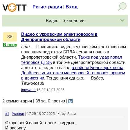
Регистрация
Вход
|
Видео | Технологии
Видео с укровским электровозом в
38
Днепропетровской области
В пену
t.me
— Появились видео с укровским электровозом
попавшим под атаку БПЛА сегодня ночью в
Днепропетровской области.
Также под удар попал
тепловоз ДТЭК
в той же Днепропетровской области,
а до этого неделю назад
в районе Белозерского на
Донбассе уничтожен маневровый тепловоз, причем
в движении
. Тенденция однако. —
Видео,
Технологии
tonyware
16:32 18.07.2025
2 комментария | 38 за, 0 против
|
#1
Углевик
| 17:29 18.07.2025 | Кому: Всем
Скоро всей вашей телеге - кирдык.
И васьапу.