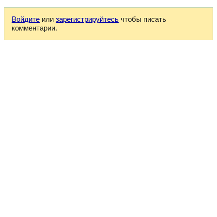
Войдите
или
зарегистрируйтесь
чтобы писать
комментарии.