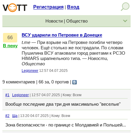
Регистрация
Вход
|
Новости | Общество
ВСУ ударили по Петровке в Донецке
66
t.me
— При взрыве на Петровке погибли четверо
В пену
человек. Ещё столько же пострадали. По словам
Пушилина ВСУ атаковали город ракетами к РСЗО
HIMARS шрапнельного типа. —
Новости,
Общество
Legioneer
12:57 04.07.2025
9 комментариев | 66 за, 0 против
|
#1
Legioneer
| 12:57 04.07.2025 | Кому: Всем
Вообще последние два три дня максимально "веселые"
#2
Ща
| 13:20 04.07.2025 | Кому: Всем
Зона безопасности - по границе с Молдавией и Польшей...