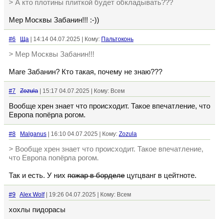
> А кто плотины плиткой будет обкладывать???
Мер Москвы Забанин!!! :-))
#6
Ща
| 14:14 04.07.2025 | Кому:
Пальтоконь
> Мер Москвы Забанин!!!
Mare Забанин? Кто такая, почему не знаю???
#7
Zozula
| 15:17 04.07.2025 | Кому: Всем
Вообще хрен знает что происходит. Такое впечатление, что
Европа попёрла рогом.
#8
Malganus
| 16:10 04.07.2025 | Кому:
Zozula
> Вообще хрен знает что происходит. Такое впечатление,
что Европа попёрла рогом.
Так и есть. У них
пожар в борделе
цугцванг в цейтноте.
#9
Alex Wolf
| 19:26 04.07.2025 | Кому: Всем
хохлы пидорасы