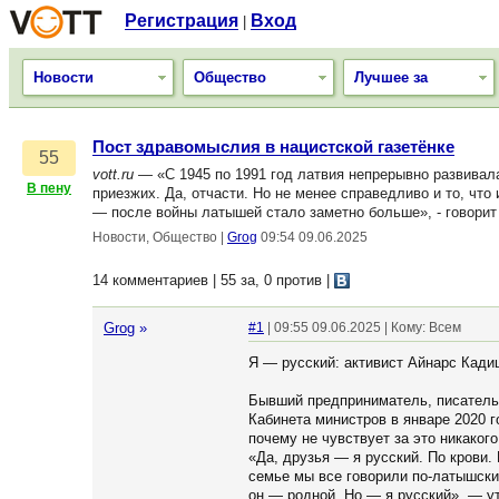
Регистрация
Вход
|
Новости
Общество
Лучшее за
Пост здравомыслия в нацистской газетёнке
55
vott.ru
— «С 1945 по 1991 год латвия непрерывно развивал
В пену
приезжих. Да, отчасти. Но не менее справедливо и то, чт
— после войны латышей стало заметно больше», - говорит 
Новости, Общество
|
Grog
09:54 09.06.2025
14 комментариев | 55 за, 0 против
|
Grog
»
#1
| 09:55 09.06.2025 | Кому: Всем
Я — русский: активист Айнарс Кади
Бывший предприниматель, писатель 
Кабинета министров в январе 2020 го
почему не чувствует за это никакого
«Да, друзья — я русский. По крови
семье мы все говорили по-латышски
он — родной. Но — я русский», — у