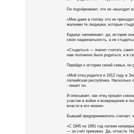
Он подчёркивает, что не «выходит 
«Мне даже в голову это не приходит!
жалкими те людишки, которые стыдят
Кадишс напоминает: да, история зна
свою национальность, а не стыдитьс
«Стыдиться — значит считать самого
нам положено было родиться, и в св
Перейдя к истории своей семьи, он 
«Мой отец родился в 1912 году в Зи
латвийская республика. Насколько 
- пишет он.
И описывает, как отец прошёл скво
участие в войне и возвращение в п
власти в его жизни».
Бывший предприниматель считает, ч
«С 1945 по 1991 год латвия непрер
— за счёт приезжих. Да, отчасти. Н