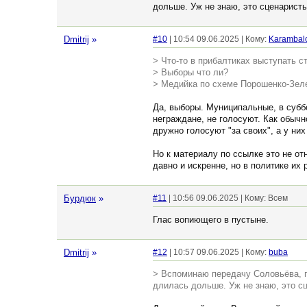
дольше. Уж не знаю, это сценарист
Dmitrij
»
#10
| 10:54 09.06.2025 | Кому:
Karambal
> Что-то в прибалтиках выступать ст
> Выборы что ли?
> Медийка по схеме Порошенко-Зеле
Да, выборы. Муниципальные, в суббо
неграждане, не голосуют. Как обычн
дружно голосуют "за своих", а у ни
Но к материалу по ссылке это не от
давно и искренне, но в политике их
Бурдюк
»
#11
| 10:56 09.06.2025 | Кому: Всем
Глас вопиющего в пустыне.
Dmitrij
»
#12
| 10:57 09.06.2025 | Кому:
buba
> Вспоминаю передачу Соловьёва, г
длилась дольше. Уж не знаю, это с