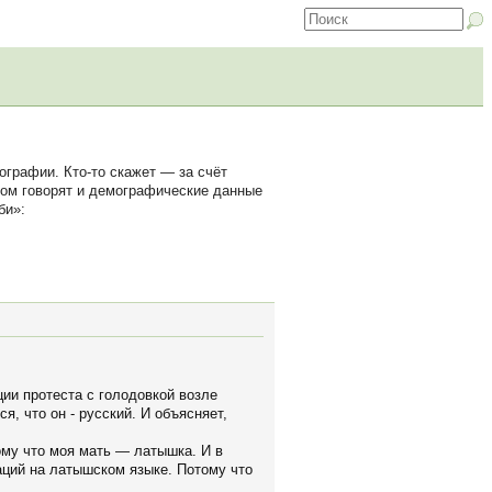
графии. Кто-то скажет — за счёт
этом говорят и демографические данные
би»:
ии протеста с голодовкой возле
я, что он - русский. И объясняет,
ому что моя мать — латышка. И в
аций на латышском языке. Потому что