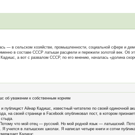
ась — в сельском хозяйстве, промышленности, социальной сфере и демо
о именно в составе СССР латыши расцвели и пережили золотой век. Об 
Кадишс, а вот с развалом СССР, по его мнению, началась «долина скор
шс об уважении к собственным корням
и публицист Айнар Кадишс, известный читателю по своей одиночной акц
да, на своей странице в Facebook опубликовал пост, в котором признаетс
 стыда.
. Потому что мой отец — русский. Но мой родной язык — латышский. Пот
. Я учился в латышских школах. Я написал четыре книги и сотни публик
тверждает Кадишс.