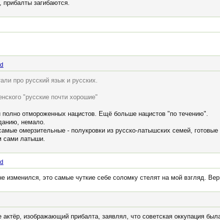
, прибалты загибаются.
id
али про русский язык и русских.
нского "русские почти хорошие"
й полно отмороженных нацистов. Ещё больше нацистов "по течению".
данию, немало.
 самые омерзительные - полукровки из русско-латышских семей, готовые
м сами латыши.
id
е изменился, это самые чуткие себе соломку стелят на мой взгляд. Вер
 актёр, изображающий прибалта, заявлял, что советская оккупация был