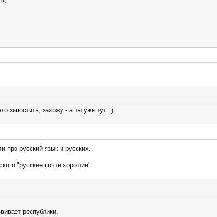
».
о запостить, захожу - а ты уже тут. :)
ли про русский язык и русских.
кого "русские почти хорошие"
звивает республики.