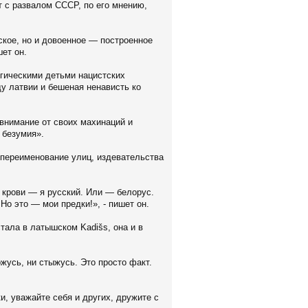
т с развалом СССР, по его мнению,
ское, но и довоенное — построенное
ет он.
огическими детьми нацистских
у латвии и бешеная ненависть ко
внимание от своих махинаций и
 безумия».
 переименование улиц, издевательства
крови — я русский. Или — белорус.
Но это — мои предки!», - пишет он.
стала в латышском Kadišs, она и в
ржусь, ни стыжусь. Это просто факт.
и, уважайте себя и других, дружите с