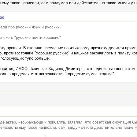
ы ему такое написали, сам придумал или действительно такие мысли у н
oid
али про русский язык и русских.
нского "русские почти хорошие"
ту прошли. В столице население по языковому признаку делится примерн
о, противостояние "хороших русских" и нациков закончилось в пользу ко
х голосующих тупо больше.
носится, ИМХО. Такие как Кадишс, Димитерс - это единичные внесистем
 роль в пределах статпогрешности, "городские сумасшедшие".
де актёр, изображающий прибалта, заявлял, что советская оккупация бы
ценаристы ему такое написали, сам придумал или действительно такие м