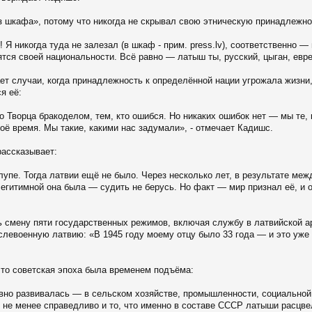
из шкафа», потому что никогда не скрывал свою этническую принадлежно
 Я никогда туда не залезал (в шкаф - прим. press.lv), соответственно —
ся своей национальности. Всё равно — латыш ты, русский, цыган, еврей
ет случаи, когда принадлежность к определённой нации угрожала жизни,
я её:
 Творца бракоделом, тем, кто ошибся. Но никаких ошибок нет — мы те, 
оё время. Мы такие, какими нас задумали», - отмечает Кадишс.
рассказывает:
лупе. Тогда латвии ещё не было. Через несколько лет, в результате ме
легитимной она была — судить не берусь. Но факт — мир признал её, и 
зь смену пяти государственных режимов, включая службу в латвийской 
ослевоенную латвию: «В 1945 году моему отцу было 33 года — и это уже
то советская эпоха была временем подъёма:
ывно развивалась — в сельском хозяйстве, промышленности, социальной
о не менее справедливо и то, что именно в составе СССР латыши расцве