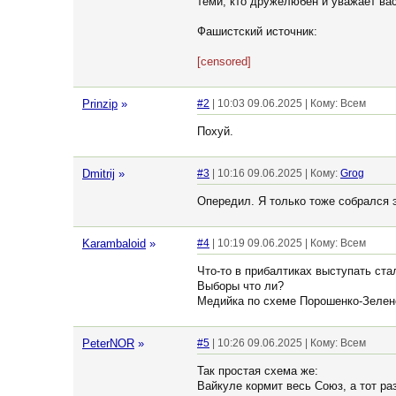
теми, кто дружелюбен и уважает вас
Фашистский источник:
[censored]
Prinzip
»
#2
| 10:03 09.06.2025 | Кому: Всем
Похуй.
Dmitrij
»
#3
| 10:16 09.06.2025 | Кому:
Grog
Опередил. Я только тоже собрался эт
Karambaloid
»
#4
| 10:19 09.06.2025 | Кому: Всем
Что-то в прибалтиках выступать ста
Выборы что ли?
Медийка по схеме Порошенко-Зеленс
PeterNOR
»
#5
| 10:26 09.06.2025 | Кому: Всем
Так простая схема же:
Вайкуле кормит весь Союз, а тот ра