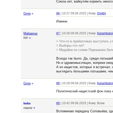
Союза нет, вайкулям кормить некого
Grog
»
#6
| 10:27 09.06.2025 | Кому:
Dmitrij
Извини.
Malganus
#7
| 10:28 09.06.2025 | Кому:
Karambalo
»
RIP
> Что-то в прибалтиках выступать ст
> Выборы что ли?
> Медийка по схеме Порошенко-Зеле
Всегда так было. Да, среди латыше
Но и здравомыслящих, вопреки ожи
А из нацистов, которых я встречал,
выглядеть большими латышами, че
Grog
»
#8
| 10:28 09.06.2025 | Кому:
Karambalo
Политический нацистский фон пока н
buba
#9
| 10:42 09.06.2025 | Кому: Всем
»
надзор
Вспоминаю передачу Соловьёва, где