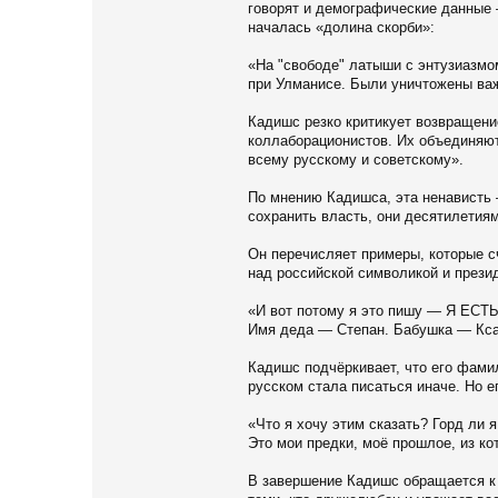
говорят и демографические данные 
началась «долина скорби»:
«На "свободе" латыши с энтузиазмо
при Улманисе. Были уничтожены важ
Кадишс резко критикует возвращени
коллаборационистов. Их объединяют
всему русскому и советскому».
По мнению Кадишса, эта ненависть 
сохранить власть, они десятилетия
Он перечисляет примеры, которые с
над российской символикой и прези
«И вот потому я это пишу — Я ЕСТЬ
Имя деда — Степан. Бабушка — Ксаве
Кадишс подчёркивает, что его фамил
русском стала писаться иначе. Но ег
«Что я хочу этим сказать? Горд ли 
Это мои предки, моё прошлое, из кот
В завершение Кадишс обращается к ч