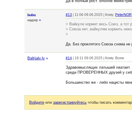
Да в полный рост. Вполне мейнстрим
buba
#13
| 11:06 09.06.2025 | Кому:
PeterNOR
»
надзор
> Вайкуле кормит весь Союз, а тот 
> Союза нет, вайкулям кормить неко
>
Да. Без проклятого Союза схема не 
Baltijalv.lv
»
#14
| 18:11 09.06.2025 | Кому: Всем
Здравомыслящих латышей хватает. И
среди ПРОВЕРЕННЫХ друзей у себя н
Большинство же - либо нацисты явн
Войдите
или
зарегистрируйтесь
чтобы писать комментар