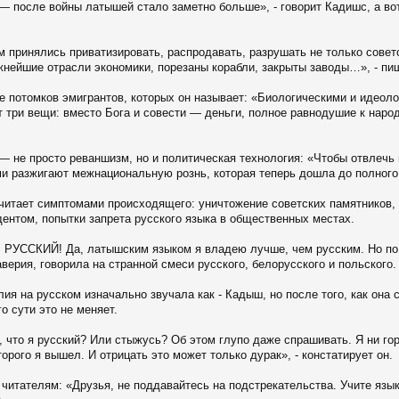
— после войны латышей стало заметно больше», - говорит Кадишс, а во
м принялись приватизировать, распродавать, разрушать не только совет
нейшие отрасли экономики, порезаны корабли, закрыты заводы…», - пиш
е потомков эмигрантов, которых он называет: «Биологическими и идеол
 три вещи: вместо Бога и совести — деньги, полное равнодушие к народ
— не просто реваншизм, но и политическая технология: «Чтобы отвлечь 
ми разжигают межнациональную рознь, которая теперь дошла до полного
читает симптомами происходящего: уничтожение советских памятников,
дентом, попытки запрета русского языка в общественных местах.
 РУССКИЙ! Да, латышским языком я владею лучше, чем русским. Но по 
рия, говорила на странной смеси русского, белорусского и польского. 
ия на русском изначально звучала как - Кадыш, но после того, как она 
о сути это не меняет.
я, что я русский? Или стыжусь? Об этом глупо даже спрашивать. Я ни го
орого я вышел. И отрицать это может только дурак», - констатирует он.
итателям: «Друзья, не поддавайтесь на подстрекательства. Учите язык