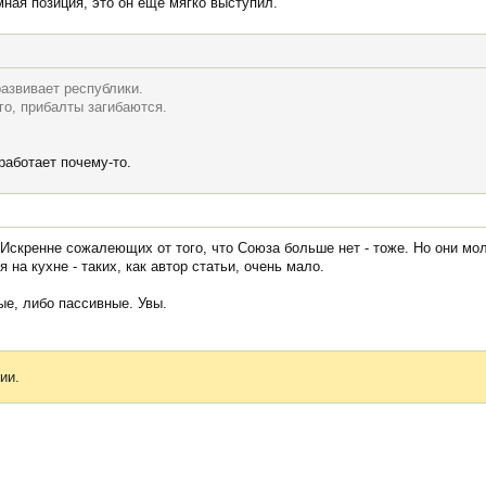
ная позиция, это он ещё мягко выступил.
развивает республики.
го, прибалты загибаются.
работает почему-то.
скренне сожалеющих от того, что Союза больше нет - тоже. Но они молч
а кухне - таких, как автор статьи, очень мало.
ые, либо пассивные. Увы.
ии.