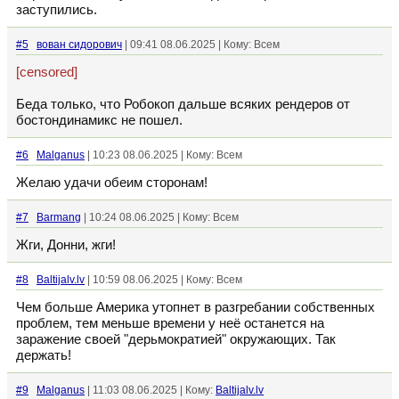
заступились.
#5
вован сидорович
| 09:41 08.06.2025 | Кому: Всем
[censored]
Беда только, что Робокоп дальше всяких рендеров от
бостондинамикс не пошел.
#6
Malganus
| 10:23 08.06.2025 | Кому: Всем
Желаю удачи обеим сторонам!
#7
Barmang
| 10:24 08.06.2025 | Кому: Всем
Жги, Донни, жги!
#8
Baltijalv.lv
| 10:59 08.06.2025 | Кому: Всем
Чем больше Америка утопнет в разгребании собственных
проблем, тем меньше времени у неё останется на
заражение своей "дерьмократией" окружающих. Так
держать!
#9
Malganus
| 11:03 08.06.2025 | Кому:
Baltijalv.lv