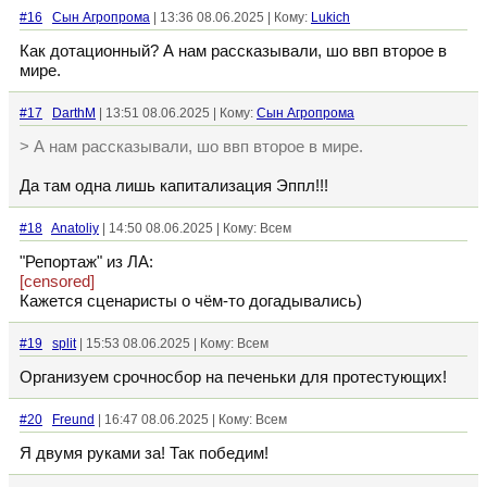
#16
Сын Агропрома
| 13:36 08.06.2025 | Кому:
Lukich
Как дотационный? А нам рассказывали, шо ввп второе в
мире.
#17
DarthM
| 13:51 08.06.2025 | Кому:
Сын Агропрома
> А нам рассказывали, шо ввп второе в мире.
Да там одна лишь капитализация Эппл!!!
#18
Anatoliy
| 14:50 08.06.2025 | Кому: Всем
"Репортаж" из ЛА:
[censored]
Кажется сценаристы о чём-то догадывались)
#19
split
| 15:53 08.06.2025 | Кому: Всем
Организуем срочносбор на печеньки для протестующих!
#20
Freund
| 16:47 08.06.2025 | Кому: Всем
Я двумя руками за! Так победим!