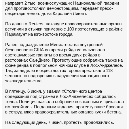
направит 2 тыс. военнослужащих Национальной гвардии
для противостояния демонстрациям, передает пресс-
секретарь Белого дома Кэролайн Ливитт.
По данным Reuters, накануне правоохранительные органы
вступили в стычки примерно с 100 протестующих в районе
Парамаунт на юго-востоке города.
Ранее подразделение Министерства внутренней
безопасности США во время рейда использовало
светошумовые гранаты во время двух рейдов в
ресторанах Сан-Диего. Протестующие собрались также на
фоне рейда в подпольном ночном клубе в Лос-Анджелесе.
Так, за неделю в окрестностях города арестовали 118
человек по подозрению в нарушении миграционного
законодательства.
В пятницу, 6 июня, у здания «Столичного центра
содержания под стражей в Лос-Анджелесе» собралась
толпа. Полиция назвала собрание незаконным и приказала
им разойтись. По данным издания, протестующие бросали
в сотрудников правоохранительных органов куски бетона.
На следующий день, 7 июня, протесты продолжились.