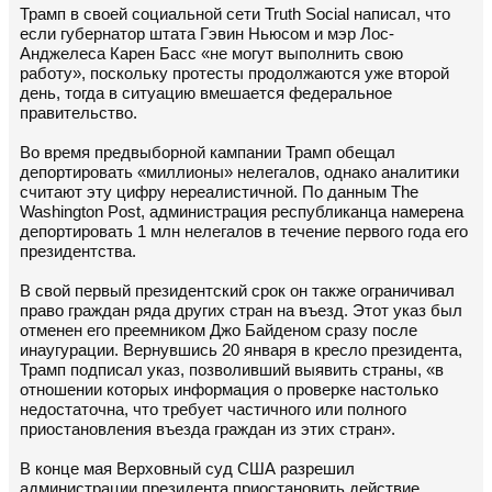
Трамп в своей социальной сети Truth Social написал, что
если губернатор штата Гэвин Ньюсом и мэр Лос-
Анджелеса Карен Басс «не могут выполнить свою
работу», поскольку протесты продолжаются уже второй
день, тогда в ситуацию вмешается федеральное
правительство.
Во время предвыборной кампании Трамп обещал
депортировать «миллионы» нелегалов, однако аналитики
считают эту цифру нереалистичной. По данным The
Washington Post, администрация республиканца намерена
депортировать 1 млн нелегалов в течение первого года его
президентства.
В свой первый президентский срок он также ограничивал
право граждан ряда других стран на въезд. Этот указ был
отменен его преемником Джо Байденом сразу после
инаугурации. Вернувшись 20 января в кресло президента,
Трамп подписал указ, позволивший выявить страны, «в
отношении которых информация о проверке настолько
недостаточна, что требует частичного или полного
приостановления въезда граждан из этих стран».
В конце мая Верховный суд США разрешил
администрации президента приостановить действие