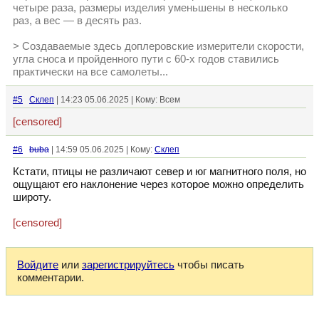
четыре раза, размеры изделия уменьшены в несколько
раз, а вес — в десять раз.
> Создаваемые здесь доплеровские измерители скорости,
угла сноса и пройденного пути с 60-х годов ставились
практически на все самолеты...
#5
Склеп
| 14:23 05.06.2025 | Кому: Всем
[censored]
#6
buba
| 14:59 05.06.2025 | Кому:
Склеп
Кстати, птицы не различают север и юг магнитного поля, но
ощущают его наклонение через которое можно определить
широту.
[censored]
Войдите
или
зарегистрируйтесь
чтобы писать
комментарии.