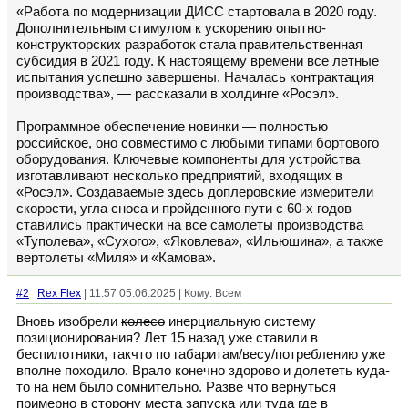
«Работа по модернизации ДИСС стартовала в 2020 году.
Дополнительным стимулом к ускорению опытно-
конструкторских разработок стала правительственная
субсидия в 2021 году. К настоящему времени все летные
испытания успешно завершены. Началась контрактация
производства», — рассказали в холдинге «Росэл».
Программное обеспечение новинки — полностью
российское, оно совместимо с любыми типами бортового
оборудования. Ключевые компоненты для устройства
изготавливают несколько предприятий, входящих в
«Росэл». Создаваемые здесь доплеровские измерители
скорости, угла сноса и пройденного пути с 60-х годов
ставились практически на все самолеты производства
«Туполева», «Сухого», «Яковлева», «Ильюшина», а также
вертолеты «Миля» и «Камова».
#2
Rex Flex
| 11:57 05.06.2025 | Кому: Всем
Вновь изобрели
колесо
инерциальную систему
позиционирования? Лет 15 назад уже ставили в
беспилотники, такчто по габаритам/весу/потреблению уже
вполне походило. Врало конечно здорово и долететь куда-
то на нем было сомнительно. Разве что вернуться
примерно в сторону места запуска или туда где в