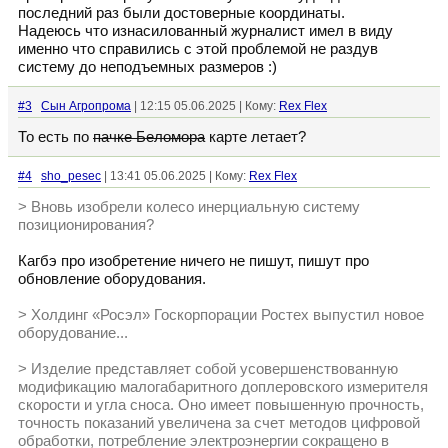
последний раз были достоверные координаты.
Надеюсь что изнасилованный журналист имел в виду
именно что справились с этой проблемой не раздув
систему до неподъемных размеров :)
#3
Сын Агропрома
| 12:15 05.06.2025 | Кому:
Rex Flex
То есть по
пачке Беломора
карте летает?
#4
sho_pesec
| 13:41 05.06.2025 | Кому:
Rex Flex
> Вновь изобрели колесо инерциальную систему
позиционирования?
Кагбэ про изобретение ничего не пишут, пишут про
обновление оборудования.
> Холдинг «Росэл» Госкорпорации Ростех выпустил новое
оборудование...
> Изделие представляет собой усовершенствованную
модификацию малогабаритного доплеровского измерителя
скорости и угла сноса. Оно имеет повышенную прочность,
точность показаний увеличена за счет методов цифровой
обработки, потребление электроэнергии сокращено в