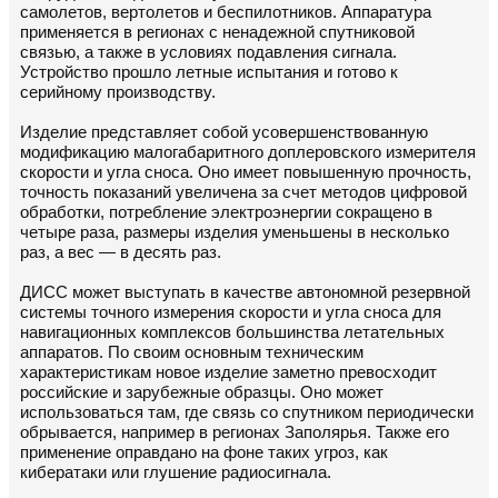
самолетов, вертолетов и беспилотников. Аппаратура
применяется в регионах с ненадежной спутниковой
связью, а также в условиях подавления сигнала.
Устройство прошло летные испытания и готово к
серийному производству.
Изделие представляет собой усовершенствованную
модификацию малогабаритного доплеровского измерителя
скорости и угла сноса. Оно имеет повышенную прочность,
точность показаний увеличена за счет методов цифровой
обработки, потребление электроэнергии сокращено в
четыре раза, размеры изделия уменьшены в несколько
раз, а вес — в десять раз.
ДИСС может выступать в качестве автономной резервной
системы точного измерения скорости и угла сноса для
навигационных комплексов большинства летательных
аппаратов. По своим основным техническим
характеристикам новое изделие заметно превосходит
российские и зарубежные образцы. Оно может
использоваться там, где связь со спутником периодически
обрывается, например в регионах Заполярья. Также его
применение оправдано на фоне таких угроз, как
кибератаки или глушение радиосигнала.