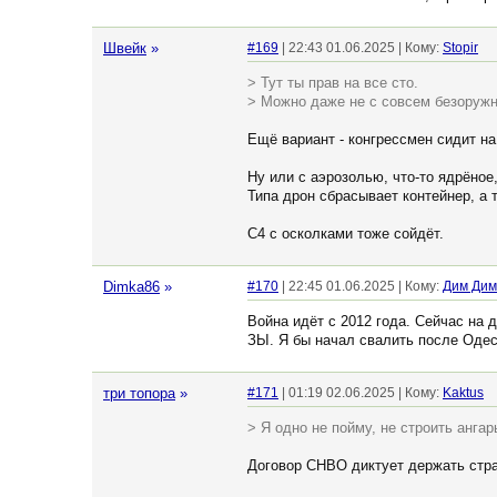
Швейк
»
#169
| 22:43 01.06.2025 | Кому:
Stopir
> Тут ты прав на все сто.
> Можно даже не с совсем безоруж
Ещё вариант - конгрессмен сидит на
Ну или с аэрозолью, что-то ядрёное
Типа дрон сбрасывает контейнер, а т
С4 с осколками тоже сойдёт.
Dimka86
»
#170
| 22:45 01.06.2025 | Кому:
Дим Дим
Война идёт с 2012 года. Сейчас на 
ЗЫ. Я бы начал свалить после Одес
три топора
»
#171
| 01:19 02.06.2025 | Кому:
Kaktus
> Я одно не пойму, не строить анга
Договор СНВО диктует держать стра