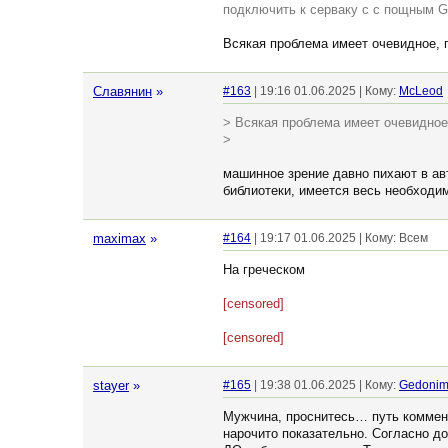
подключить к серваку с с пощным G
Всякая проблема имеет очевидное, 
Славянин
»
#163
| 19:16 01.06.2025 | Кому:
McLeod
> Всякая проблема имеет очевидное
>
машинное зрение давно пихают в авт
библиотеки, имеется весь необходи
maximax
»
#164
| 19:17 01.06.2025 | Кому: Всем
На греческом
[censored]
[censored]
stayer
»
#165
| 19:38 01.06.2025 | Кому:
Gedoni
Мужчина, проснитесь… путь коммент
нарочито показательно. Согласно д