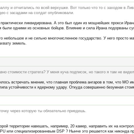
аллу и отчитались по всей верхушке. Вот только что то с заходом в Лив
идео с засадами на солдат опубликовали.
 практически ликвидирована. А это был один из мощнейших прокси Иран
ам были одними из основных бойцов. Влияние и сила Ирана подорваны с
о небольшое и не сильно многочисленное государство. У него просто м
ахвату земель.
вно стоимости стратега? У меня куча подписок, но такого я там не видел 
дилось встречать мнение, что главная проблема ангаров в том, что МО 
типа устойчивости к ядерному удару. Откуда совершенно безумная стои
точку через которую ты обязательно приедешь.
орой территории навешать, например, 20 камер, направить их на контро
PU или специализированнвым DSP ? Нынче это решается как никонда пр