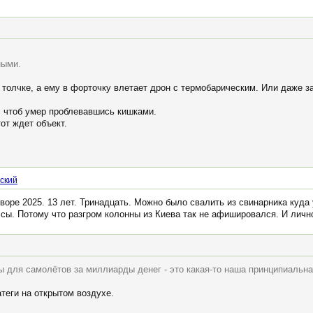
ными.
 толчке, а ему в форточку влетает дрон с термобарическим. Или даже за
, чтоб умер проблевавшись кишками.
от ждет объект.
ский
дворе 2025. 13 лет. Тринадцать. Можно было свалить из свинарника куда 
сы. Потому что разгром колонны из Киева так не афишировался. И личн
ры для самолётов за миллиарды денег - это какая-то наша принципиальн
теги на открытом воздухе.