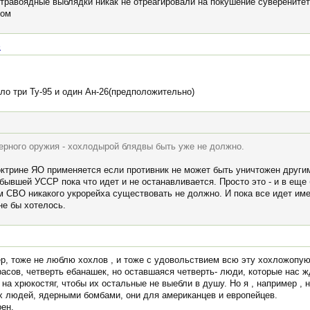
 травоядные выблядки никак не отреагировали на покушение суверенитет
лом
e
ело три Ту-95 и один Ан-26(предположительно)
ерного оружия - хохлодырой блядвы быть уже не должно.
октрине ЯО применяется если противник не может быть уничтожен други
бывшей УССР пока что идет и не останавливается. Просто это - и в еще
ам СВО никакого укрорейха существовать не должно. И пока все идет и
не бы хотелось.
ер, тоже не люблю хохлов , и тоже с удовольствием всю эту хохложопу
расов, четверть ебанашек, но оставшаяся четверть- люди, которые нас ж
 на хрюкостяг, чтобы их остальные не выебли в душу. Но я , например , 
их людей, ядерными бомбами, они для американцев и европейцев.
оен.