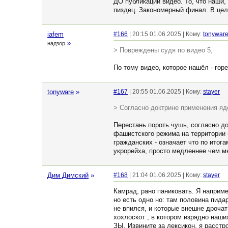
ДО публикации видео. То, что наши,
пиздец. Закономерный финал. В це
iafem
#166
| 20:15 01.06.2025 | Кому:
tonywar
»
надзор
> Повреждены судя по видео 5,
По тому видео, которое нашёл - гор
tonyware
»
#167
| 20:55 01.06.2025 | Кому:
stayer
> Согласно доктрине применения яд
Перестань пороть чушь, согласно д
фашистского режима на территории 
гражданских - означает что по итог
укрорейха, просто медленнее чем м
Дим Димский
»
#168
| 21:04 01.06.2025 | Кому:
stayer
Камрад, рано паниковать. Я наприм
но есть одно но: там половина пида
не впился, и которые внешне дрочат
хохлоскот , в котором изрядно наш
ЗЫ. Извините за лексикон, я расстр