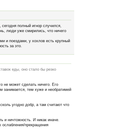
, сегодня полный игнор случился,
нь, люди уже смирились, что ничего
ами и поездами, у хохлов есть крупный
ость за это.
тавок еды, оно стало бы резко
го не может сделать ничего. Его
им занимается, тем хуже и необратимей
сколь угодно добр, а там считают что
ь и ничтожность. И никак иначе.
ях ослабления/прекращения