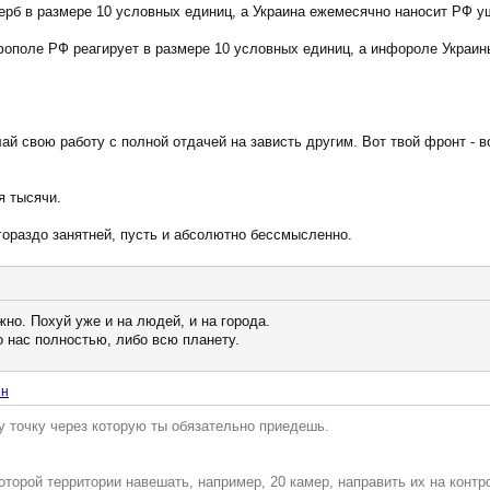
рб в размере 10 условных единиц, а Украина ежемесячно наносит РФ у
ополе РФ реагирует в размере 10 условных единиц, а инфороле Украины
й свою работу с полной отдачей на зависть другим. Вот твой фронт - в
я тысячи.
- гораздо занятней, пусть и абсолютно бессмысленно.
жно. Похуй уже и на людей, и на города.
о нас полностью, либо всю планету.
ин
у точку через которую ты обязательно приедешь.
оторой территории навешать, например, 20 камер, направить их на конт