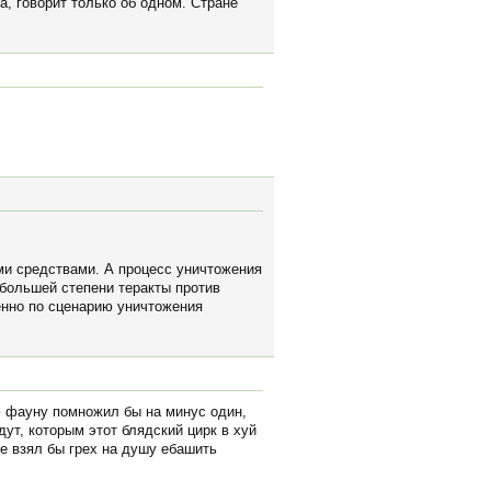
а, говорит только об одном. Стране
ми средствами. А процесс уничтожения
 большей степени теракты против
менно по сценарию уничтожения
ю фауну помножил бы на минус один,
дут, которым этот блядский цирк в хуй
не взял бы грех на душу ебашить