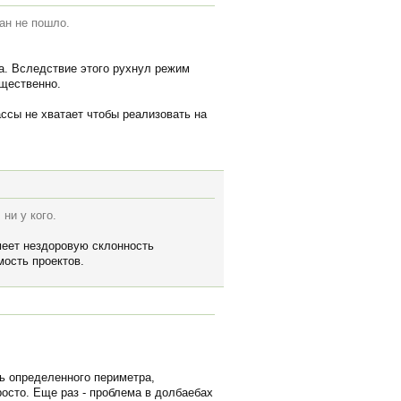
ан не пошло.
а. Вследствие этого рухнул режим
ущественно.
ассы не хватает чтобы реализовать на
ни у кого.
имеет нездоровую склонность
мость проектов.
ль определенного периметра,
осто. Еще раз - проблема в долбаебах