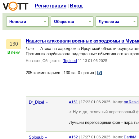
Регистрация
Вход
|
Новости
Общество
Лучшее за
Нацисты атаковали военные аэродромы в Мурма
130
t.me
— Атака на аэродром в Иркутской области осуществля
В пену
Противник опубликовал видеоданные объективного контро
Новости, Общество
|
Teploed
11:13 01.06.2025
205 комментариев | 130 за, 0 против
|
Dr_Dizel
»
#151
| 17:22 01.06.2025 | Кому:
mr.Resid
> Ну и да, отличный переговорный 
Лучший переговорный фон - пара тыс
Soloqub
»
#152
| 17:27 01.06.2025 | Кому:
DarthM