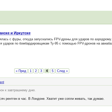
нске и Иркутске
лась с фуры, откуда запускались FPV-дроны для ударов по аэродрому.
ля ударов по бомбардировщикам Ту-95 с помощью FPV-дронов на авиабаз
« Пред
1
2
3
4
5
След »
ent
фон к завтрашнему дню.
яч рентген в час. В Лондоне. Хватит уже сопли жевать, так думаю.