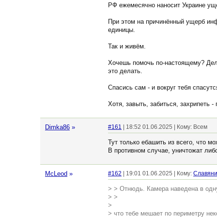
РФ ежемесячно наносит Украине уще
При этом на причинённый ущерб инф
единицы.
Так и живём.
Хочешь помочь по-настоящему? Дела
это делать.
Спасись сам - и вокруг тебя спасутс
Хотя, завыть, забиться, захрипеть 
Dimka86
»
#161
| 18:52 01.06.2025 | Кому: Всем
Тут только ебашить из всего, что мо
В противном случае, уничтожат либ
McLeod
»
#162
| 19:01 01.06.2025 | Кому:
Славян
> > Отнюдь. Камера наведена в одн
> >
>
> что тебе мешает по периметру нек