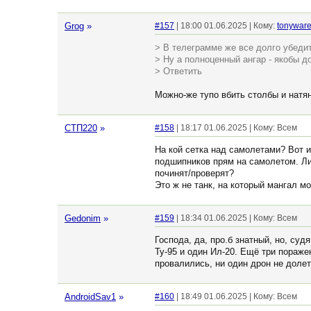
Grog
»
#157
| 18:00 01.06.2025 | Кому:
tonywar
> В телеграмме же все долго убедит
> Ну а полноценный ангар - якобы до
> Ответить
Можно-же тупо вбить столбы и натян
СТП220
»
#158
| 18:17 01.06.2025 | Кому: Всем
На кой сетка над самолетами? Вот и
подшипников прям на самолетом. Либ
починят/проверят?
Это ж не танк, на который мангал м
Gedonim
»
#159
| 18:34 01.06.2025 | Кому: Всем
Господа, да, про.б знатный, но, су
Ту-95 и один Ил-20. Ещё три пораже
провалились, ни один дрон не долет
AndroidSav1
»
#160
| 18:49 01.06.2025 | Кому: Всем