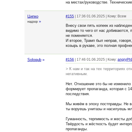
на местах/руководстве. Технически
Ципко
#155
| 17:36 01.06.2025 | Кому: Всем
»
надзор
Внесу свои пять копеек из наблюде
видимо то чего от нас добиваются,
не поменяется.
И второе, Трамп был неправ, говоря
козырь в рукаве, это полная профне
Soloqub
»
#156
| 17:46 01.06.2025 | Кому:
angryPh
> К нам и так на тех территориях о
негативным.
Нет. Отношение это бы не изменило 
формирует пропаганда, которая с 14
последствия.
Мы живём в эпоху постправды. Не ва
ты воруешь унитазы и насилуешь мл
Гуманность, терпимость и жесты доб
Твёрдость и жёсткость будет интер
пропаганды.