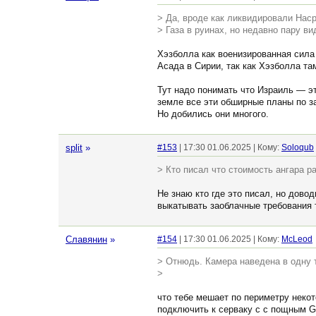
> Да, вроде как ликвидировали Наср
> Газа в руинах, но недавно пару в
Хэзболла как военизированная сила
Асада в Сирии, так как Хэзболла т
Тут надо понимать что Израиль — эт
земле все эти обширные планы по з
Но добились они многого.
split
»
#153
| 17:30 01.06.2025 | Кому:
Soloqub
> Кто писал что стоимость ангара ра
Не знаю кто где это писал, но дово
выкатывать заоблачные требования 
Славянин
»
#154
| 17:30 01.06.2025 | Кому:
McLeod
> Отнюдь. Камера наведена в одну 
>
что тебе мешает по периметру некот
подключить к серваку с с пощным G