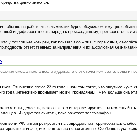
е средства давно имеются.
ния, обычно на работе мы с мужиками бурно обсуждаем текущие события
 полный индифферентность народа к происходящему, претворяется в жиз
, что у хохлов нет козырей, как показали события, с кораблями, самолёт
пригодность ответственных за направления и их абсолютная безнаказанн
D
тношение смешанное, а после художеств с отключением света, воды и пос
никак. Отношение после 22-го года к нам там такое, что ощутимо хуже е
-го года интенсивно промывает мозги "громадянам". Чем дольше она эт
жно что ты делаешь, важно как это интерпретируется. Ты можешь быть 
аденцев. И будут так считать, пока работает телемарафон.
рой воли РФ, интерпретируется на сопредельной территории как слабост
претироваться иначе, исключительно положительно. Особенно в услови