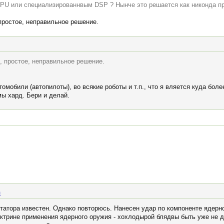
PU или специализированнвым DSP ? Нынче это решается как никонда п
простое, неправильное решение.
, простое, неправильное решение.
омобили (автопилоты), во всякие роботы и т.п., что я вляется куда бол
мы хард. Бери и делай.
m
атора известен. Однако повторюсь. Нанесен удар по компоненте ядерно
октрине применения ядерного оружия - хохлодырой блядвы быть уже не 