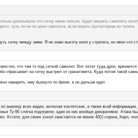
e
ельно доказывали что сетку никак нельзя, будет мешать самолету взле
рого, чуть ли не по цене самолета, если верить бухгалтерам из телеги.
уть сетку между ними. Я не знаю высоту киля у стратега, но явно что с
звестно, что там то под сеткой самолет. Вот летит туда дрон, врезается
о сбрасывает на сетку выстрел от гранатомета. Куда потом такой самол
ожно наварить, ему бызнуло по броне, а он дальше едет.
дя по анализу всех видео, включая хохлятские, а также всей информации,
нных Ту-95 слегка подогрели, один из них вообще декоративно. Атака б
ел. Кстати, для своих хохол хвастается не менее 40(!) сорока, Карл, по