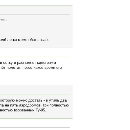
теть.
толб легко может быть выше.
 в сетку и распыляет килограмм
ёт полетит, через какое время его
 которую можно достать - в утиль два
ыла на пять аэродромов, три полностью
лностью взорванных Ту-95.