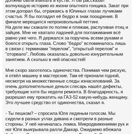
должны были въехать в кусты. Я бы рассказал
волнующую историю из жизни опытного гонщика. Закат при
этом догорал бы, отражаясь в Юлиных глазах лучиками
счастья. Я бы погладил её бедро в знак поощрения. В
финале мерещился непроизвольный петтинг.
На деле мы скакали по полям и пляжам, распугивая птиц и
зайцев. Мне не хватало ладоней для поглаживания всё
равно уже чего. Я держался за поручень всеми руками и
боялся открыть глаза. Слово "бедро" вспоминалось лишь
в связи с терминами "перелом", "открытый перелом" и
"оторвало". Любовь оказалась довольно изнурительным
занятием. А сколько в ней опасностей!
Мне скоро захотелось одиночества. Понимая чем рискую,
я отвёл машину в мастерские. Там её признали годной,
несмотря на множественные следы изнасилований. За
очень дополнительные деньги слесарь нашёл дефекты,
требующие хотя бы недели ремонта. В благодарность, я
разрешил ему прокатить на ГАЗ-52 какую-нибудь женщину.
Это лучшее средство от одиночества, сказал я.
- Ты пешком? – спросила Юля ледяным голосом. Мы
сидели в разных углах дивана и смотрели в разные
стороны. У неё начиналась ломка. Микродвижениями рук и
ног Юля выигрывала ралли Даккар. Ожидаемо вбежала