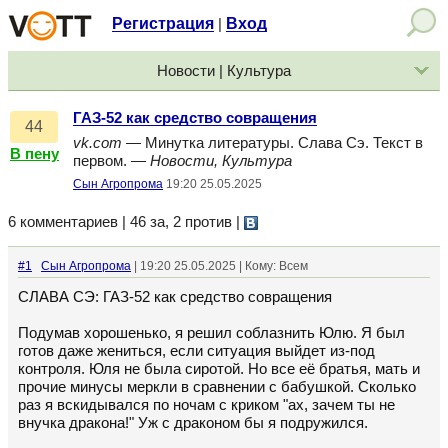
Регистрация
Вход
|
Новости | Культура
ГАЗ-52 как средство совращения
44
vk.com
— Минутка литературы. Слава Сэ. Текст в
В пену
первом. —
Новости, Культура
Сын Агропрома
19:20 25.05.2025
6 комментариев | 46 за, 2 против
|
#1
Сын Агропрома
| 19:20 25.05.2025 | Кому: Всем
СЛАВА СЭ: ГАЗ-52 как средство совращения
Подумав хорошенько, я решил соблазнить Юлю. Я был
готов даже жениться, если ситуация выйдет из-под
контроля. Юля не была сиротой. Но все её братья, мать и
прочие минусы меркли в сравнении с бабушкой. Сколько
раз я вскидывался по ночам с криком "ах, зачем ты не
внучка дракона!" Уж с драконом бы я подружился.