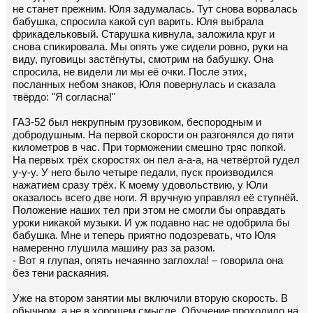
не станет прежним. Юля задумалась. Тут снова ворвалась
бабушка, спросила какой суп варить. Юля выбрала
фрикадельковый. Старушка кивнула, заложила круг и
снова спикировала. Мы опять уже сидели ровно, руки на
виду, пуговицы застёгнуты, смотрим на бабушку. Она
спросила, не видели ли мы её очки. После этих,
посланных небом знаков, Юля повернулась и сказала
твёрдо: "Я согласна!"
ГАЗ-52 был некрупным грузовиком, беспородным и
добродушным. На первой скорости он разгонялся до пяти
километров в час. При торможении смешно тряс попкой.
На первых трёх скоростях он пел а-а-а, на четвёртой гудел
у-у-у. У него было четыре педали, пуск производился
нажатием сразу трёх. К моему удовольствию, у Юли
оказалось всего две ноги. Я вручную управлял её ступнёй.
Положение наших тел при этом не смогли бы оправдать
уроки никакой музыки. И уж подавно нас не одобрила бы
бабушка. Мне и теперь приятно подозревать, что Юля
намеренно глушила машину раз за разом.
- Вот я глупая, опять нечаянно заглохла! – говорила она
без тени раскаяния.
Уже на втором занятии мы включили вторую скорость. В
обычном, а не в хорошем смысле. Обучение проходило на