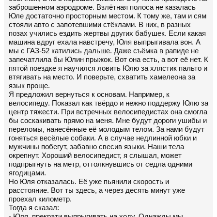
заброшенном аэродроме. Взлётная полоса не казалась
Юле достаточно просторным местом. К тому же, там и сям
стояли авто с запотевшими стёклами. В них, в разных
позах учились ездить жертвы других бабушек. Если какая
машина вдруг ехала навстречу, Юля выпрыгивала вон. А
мы с ГАЗ-52 катились дальше. Даже съёмка в рапиде не
запечатлила бы Юлин прыжок. Вот она есть, а вот её нет. К
пятой поездке я научился ловить Юлю за хлястик пальто и
втягивать на место. И поверьте, схватить хамелеона за
язык проще.
Я предложил вернуться к основам. Например, к
велосипеду. Показал как твёрдо и нежно поддержу Юлю за
центр тяжести. При встречных велосипедистах она смогла
бы соскакивать прямо на меня. Мне будут дороги ушибы и
переломы, нанесённые её молодым телом. За нами будут
гоняться весёлые собаки. А в случае недлинной юбки и
мужчины побегут, забавно свесив языки. Наши тела
окрепнут. Хороший велосипедист, я слышал, может
подпрыгнуть на метр, оттолкнувшись от седла одними
ягодицами.
Но Юля отказалась. Её уже пьянили скорость и
расстояние. Вот ты здесь, а через десять минут уже
проехал километр.
Тогда я сказал:
- Юля, прекрати выпрыгивать на ходу. Однажды мы