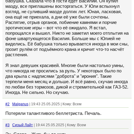
бабушка. Сказала что в гости едет Василий. Он купил
мазду, все приглашены восторгаться. У Юли вспыхнул
взгляд, не суливший мазде долгих лет. Юная, ласковая,
она ещё не приехала, а дни её уже были сочтены.
Распятие, отрыв органов, побиение камнями и порчие
эротические игры – вот что её ожидало. Я встал,
попрощался и вышел. Никто не заметил моего отплытия на
фоне швартующегося Василия. Больше мы с Юлией не
виделись. Её бабушка только врывается иногда в мои сны,
грозит рулём от подъёмного крана и кричит что-то насчёт
растления.
Я знал девушек красивей. Многие были настолько умны,
что никогда не просились за руль. У некоторых было по
два крыла с надписями "доброта" и "ирония". Такие
терпели меня месяц и дольше. И всё равно, скучаю иногда
по любви без тормозов, дикой и стремительной как ГАЗ-52.
Иногда. Не сильно. Но скучаю.
#2
Malganus
| 19:43 25.05.2025 | Кому: Всем
Потеряли талантливого беллетриста. Печаль.
#3
Сизый Лайт
| 19:44 25.05.2025 | Кому: Всем