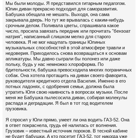
Мы были молоды. Я представился гитарным педагогом.
Юлин диван прекрасно подходил для саморазвития.
Бабушка обещала не мешать. Выходя, она сама
закрывала дверь. Но тут же врывалась с каким-нибудь
срочным делом. Поливала цветы, спрашивала какое
число, просила завязать передник или прочитать "бензоат
натрия", написанный слишком мелко для старого
человека. Я не мог нащупать границы Юлиных
музыкальных способностей в этой атмосфере травли и
недоверия. Приходилось снова возвращаться к основам
апликатуры. Мы давно сыграли бы полонез или даже
польку, будь у нас немножко хлороформа. По
бдительности, бабушка превосходила многих пограничных
собак. Она хотела протащить на диван своего фаворита,
руководителя кредитного отдела Василия. Именно в его
потных ладонях, с одобрения семьи, должна была
утратить Юля свою наивность в вопросах музыки. После
меня же Бабушка пылесосила диван, собирая молекулы
распада и деградации. Я был в тот год водителем
грузовика.
Я спросил у Юли прямо, умеет ли она водить ГАЗ-52. Она
в ответ покраснела, грудь её налилась от волнения.
Грузовик – известный источник пороков. В тесной кабине
не будет бабушки. А кто посетит ГАЗ-52, тот никогда уже