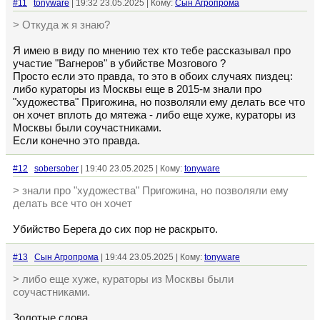
#11
tonyware
| 19:32 23.05.2025 | Кому:
Сын Агропрома
> Откуда ж я знаю?
Я имею в виду по мнению тех кто тебе рассказывал про
участие "Вагнеров" в убийстве Мозгового ?
Просто если это правда, то это в обоих случаях пиздец:
либо кураторы из Москвы еще в 2015-м знали про
"художества" Пригожина, но позволяли ему делать все что
он хочет вплоть до мятежа - либо еще хуже, кураторы из
Москвы были соучастниками.
Если конечно это правда.
#12
sobersober
| 19:40 23.05.2025 | Кому:
tonyware
> знали про "художества" Пригожина, но позволяли ему
делать все что он хочет
Убийство Берега до сих пор не раскрыто.
#13
Сын Агропрома
| 19:44 23.05.2025 | Кому:
tonyware
> либо еще хуже, кураторы из Москвы были
соучастниками.
Золотые слова.