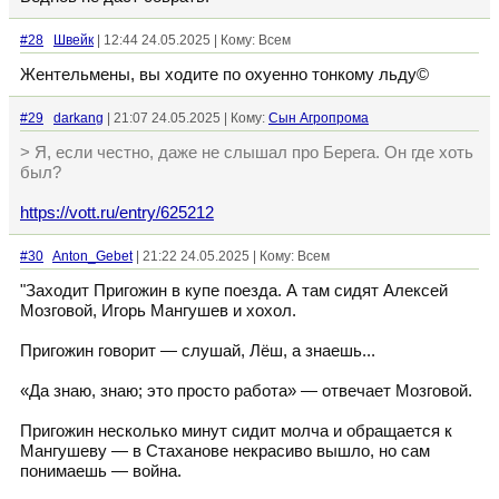
#28
Швейк
| 12:44 24.05.2025 | Кому: Всем
Жентельмены, вы ходите по охуенно тонкому льду©
#29
darkang
| 21:07 24.05.2025 | Кому:
Сын Агропрома
> Я, если честно, даже не слышал про Берега. Он где хоть
был?
https://vott.ru/entry/625212
#30
Anton_Gebet
| 21:22 24.05.2025 | Кому: Всем
"Заходит Пригожин в купе поезда. А там сидят Алексей
Мозговой, Игорь Мангушев и хохол.
Пригожин говорит — слушай, Лёш, а знаешь...
«Да знаю, знаю; это просто работа» — отвечает Мозговой.
Пригожин несколько минут сидит молча и обращается к
Мангушеву — в Стаханове некрасиво вышло, но сам
понимаешь — война.