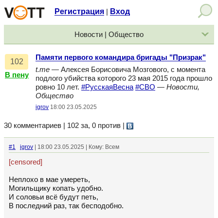
Регистрация
Вход
|
Новости | Общество
Памяти первого командира бригады "Призрак"
102
t.me
— Алексея Борисовича Мозгового, с момента
В пену
подлого убийства которого 23 мая 2015 года прошло
ровно 10 лет.
#РусскаяВесна
#СВО
—
Новости,
Общество
igrov
18:00 23.05.2025
30 комментариев | 102 за, 0 против
|
#1
igrov
| 18:00 23.05.2025 | Кому: Всем
[censored]
Неплохо в мае умереть,
Могильщику копать удобно.
И соловьи всё будут петь,
В последний раз, так бесподобно.