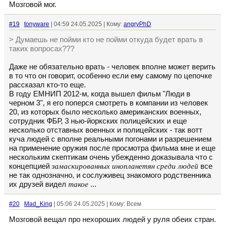
Мозговой мог.
#19
tonyware
| 04:59 24.05.2025 | Кому:
angryPhD
> Думаешь не пойми кто не пойми откуда будет врать в
таких вопросах???
Даже не обязательно врать - человек вполне может верить
в то что он говорит, особенно если ему самому по цепочке
рассказал кто-то еще.
В году ЕМНИП 2012-м, когда вышел фильм "Люди в
черном 3", я его поперся смотреть в компании из человек
20, из которых было несколько американских военных,
сотрудник ФБР, 3 нью-йоркских полицейских и еще
несколько отставных военных и полицейских - так вотт
куча людей с вполне реальными погонами и разрешением
на применение оружия после просмотра фильма мне и еще
нескольким скептикам очень убежденно доказывала что с
концепцией
замаскированных инопланетян среди людей
все
не так однозначно, и сослуживец знакомого родственника
их друзей видел
такое
...
#20
Mad_King
| 05:06 24.05.2025 | Кому: Всем
Мозговой вещал про нехороших людей у руля обеих стран.