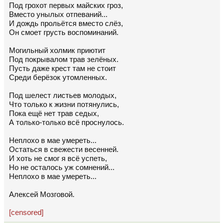
Под грохот первых майских гроз,
Вместо унылых отпеваний...
И дождь прольётся вместо слёз,
Он смоет грусть воспоминаний.
Могильный холмик приютит
Под покрывалом трав зелёных.
Пусть даже крест там не стоит
Среди берёзок утомленных.
Под шелест листьев молодых,
Что только к жизни потянулись,
Пока ещё нет трав седых,
А только-только всё проснулось.
Неплохо в мае умереть...
Остаться в свежести весенней.
И хоть не смог я всё успеть,
Но не осталось уж сомнений...
Неплохо в мае умереть...
Алексей Мозговой.
[censored]