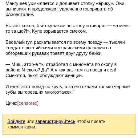
Мангушев ухмыляется и доливает стопку «ёрику». Они
выпивают и продолжают увлечённо говоривать об
«Азовстали».
Встаёт хохол, бьёт кулаком по столу и говорит — «а меня
то за шо?!». Купе взрывается смехом.
Весёлый гул раскатывается по всему поезду — тысячи
солдат с российскими и украинскими флагами на
обгоревших рукавах травят друг другу байки.
— Миш, это же ты отработал с миномёта по окопу в
районе N-ского? Да? А я как раз там на поезд и сел!
Смеются, пьют, обсуждают женщин.
И едет этот поезд по кругу, а за его окнами только чёрные
зубы выгоревших многоэтажек."
Цинк:
[censored]
Войдите
или
зарегистрируйтесь
чтобы писать
комментарии.