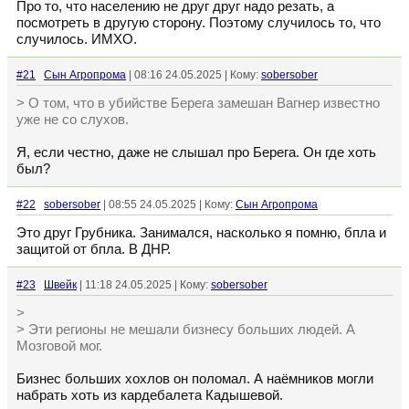
Про то, что населению не друг друг надо резать, а
посмотреть в другую сторону. Поэтому случилось то, что
случилось. ИМХО.
#21
Сын Агропрома
| 08:16 24.05.2025 | Кому:
sobersober
> О том, что в убийстве Берега замешан Вагнер известно
уже не со слухов.
Я, если честно, даже не слышал про Берега. Он где хоть
был?
#22
sobersober
| 08:55 24.05.2025 | Кому:
Сын Агропрома
Это друг Грубника. Занимался, насколько я помню, бпла и
защитой от бпла. В ДНР.
#23
Швейк
| 11:18 24.05.2025 | Кому:
sobersober
>
> Эти регионы не мешали бизнесу больших людей. А
Мозговой мог.
Бизнес больших хохлов он поломал. А наёмников могли
набрать хоть из кардебалета Кадышевой.