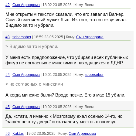
#2
Сын Агропрома
| 18:02 23.05.2025 | Кому: Всем
Мне открытым текстом сказали, что его завалил Вагнер.
Самый вменяемый мужик был. Из того, что он озвучивал.
Видимо за то и убрали.
#3
sobersober
| 18:59 23.05.2025 | Кому:
Сын Агропрома
> Видимо за то и убрали.
У меня есть предположение, что убирали всех публичных
фигур не согласных с минскими и находящихся в ЛДНР.
#4
Сын Агропрома
| 19:01 23.05.2025 | Кому:
sobersober
> не согласных с минскими
А когда минские были? Вроде позже. Его в мае 15 убили.
#5
Сын Агропрома
| 19:02 23.05.2025 | Кому: Всем
Да, кстати, я именно к Мозговому ехал осенью 14-го, но
"зашёл не в ту дверь" и оказался у местных ополчуг.
#6
Kaktus
| 19:02 23.05.2025 | Кому:
Сын Агропрома