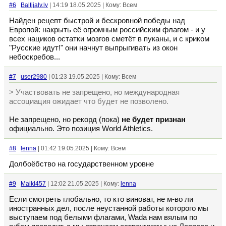
#6
Baltijalv.lv
| 14:19 18.05.2025 | Кому: Всем
Найден рецепт быстрой и бескровной победы над
Европой: накрыть её огромным российским флагом - и у
всех нациков остатки мозгов сметёт в пуканы, и с криком
"Русские идут!" они начнут выпрыгивать из окон
небоскребов...
#7
user2980
| 01:23 19.05.2025 | Кому: Всем
> Участвовать не запрещено, но международная
ассоциация ожидает что будет не позволено.
Не запрещено, но рекорд (пока)
не будет признан
официально. Это позиция World Athletics.
#8
lenna
| 01:42 19.05.2025 | Кому: Всем
Долбоёбство на государственном уровне
#9
Maikl457
| 12:02 21.05.2025 | Кому:
lenna
Если смотреть глобально, то кто виноват, не м-во ли
иностранных дел, после неустанной работы которого мы
выступаем под белыми флагами, Wada нам вялым по