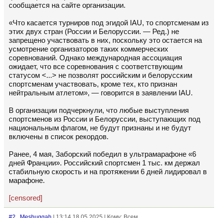
сообщается на сайте организации.
«Что касается турниров под эгидой IAU, то спортсменам из
этих двух стран (России и Белоруссии. — Ред.) не
запрещено участвовать в них, поскольку это остается на
усмотрение организаторов таких коммерческих
соревнований. Однако международная ассоциация
ожидает, что все соревнования с соответствующим
статусом <...> не позволят российским и белорусским
спортсменам участвовать, кроме тех, кто признан
нейтральным атлетом», — говорится в заявлении IAU.
В организации подчеркнули, что любые выступления
спортсменов из России и Белоруссии, выступающих под
национальным флагом, не будут признаны и не будут
включены в список рекордов.
Ранее, 4 мая, Заборский победил в ультрамарафоне «6
дней Франции». Российский спортсмен 1 тыс. км держал
стабильную скорость и на протяжении 6 дней лидировал в
марафоне.
[censored]
#2
Meshuggah
| 13:14 18.05.2025 | Кому: Всем