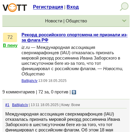
Регистрация
Вход
|
Новости | Общество
Рекорд российского спортсмена не признали из-
72
за флага РФ
В пену
iz.ru
— Международная ассоциация
сверхмарафонцев (IAU) отказалась признать
мировой рекорд россиянина Ивана Заборского в
шестисуточном беге из-за того, что тот
финишировал с российским флагом. —
Новости,
Общество
Baltijalv.lv
13:09 18.05.2025
9 комментариев | 72 за, 0 против
|
#1
Baltijalv.lv
| 13:11 18.05.2025 | Кому: Всем
Международная ассоциация сверхмарафонцев (IAU)
отказалась признать мировой рекорд россиянина Ивана
Заборского в шестисуточном беге из-за того, что тот
финишировал с российским флагом. Об этом 18 мая