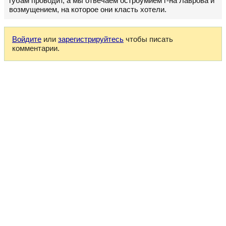
губам проводит, а мы отвечаем остроумием г-на Лаврова и
возмущением, на которое они класть хотели.
Войдите
или
зарегистрируйтесь
чтобы писать
комментарии.