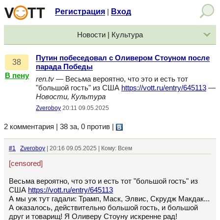
Регистрация
Вход
|
Новости | Культура
Путин побеседовал с Оливером Стоуном после
38
парада Победы
В пену
ren.tv
— Весьма вероятно, что это и есть тот
"большой гость" из США
https://vott.ru/entry/645113
—
Новости, Культура
Zveroboy
20:11 09.05.2025
2 комментария | 38 за, 0 против
|
#1
Zveroboy
| 20:16 09.05.2025 | Кому: Всем
[censored]
Весьма вероятно, что это и есть тот "большой гость" из
США
https://vott.ru/entry/645113
А мы уж тут гадали: Трамп, Маск, Элвис, Скрудж Макдак...
А оказалось, действительно большой гость, и большой
друг и товарищ! Я Оливеру Стоуну искренне рад!