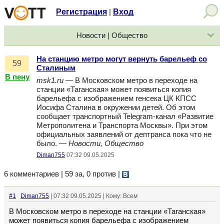
Регистрация
Вход
|
Новости | Общество
На станцию метро могут вернуть барельеф со
59
Сталиным
В пену
msk1.ru
— В Московском метро в переходе на
станции «Таганская» может появиться копия
барельефа с изображением генсека ЦК КПСС
Иосифа Сталина в окружении детей. Об этом
сообщает транспортный Telegram-канал «Развитие
Метрополитена и Транспорта Москвы». При этом
официальных заявлений от дептранса пока что не
было. —
Новости, Общество
Diman755
07:32 09.05.2025
6 комментариев | 59 за, 0 против
|
#1
Diman755
| 07:32 09.05.2025 | Кому: Всем
В Московском метро в переходе на станции «Таганская»
может появиться копия барельефа с изображением