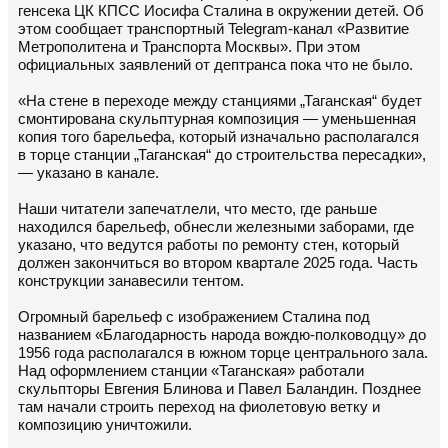
генсека ЦК КПСС Иосифа Сталина в окружении детей. Об
этом сообщает транспортный Telegram-канал «Развитие
Метрополитена и Транспорта Москвы». При этом
официальных заявлений от дептранса пока что не было.
«На стене в переходе между станциями „Таганская“ будет
смонтирована скульптурная композиция — уменьшенная
копия того барельефа, который изначально располагался
в торце станции „Таганская“ до строительства пересадки»,
— указано в канале.
Наши читатели запечатлели, что место, где раньше
находился барельеф, обнесли железными заборами, где
указано, что ведутся работы по ремонту стен, который
должен закончиться во втором квартале 2025 года. Часть
конструкции занавесили тентом.
Огромный барельеф с изображением Сталина под
названием «Благодарность народа вождю-полководцу» до
1956 года располагался в южном торце центрального зала.
Над оформлением станции «Таганская» работали
скульпторы Евгения Блинова и Павел Баландин. Позднее
там начали строить переход на фиолетовую ветку и
композицию уничтожили.